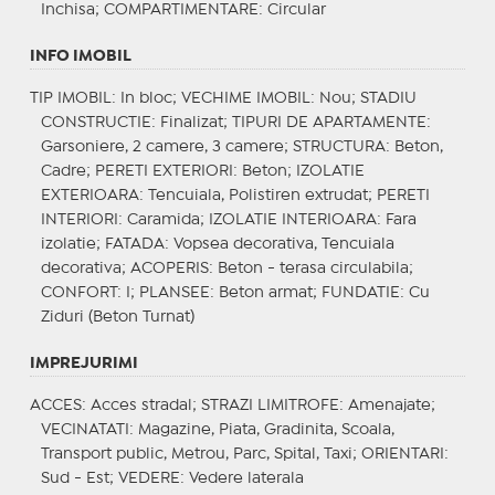
Inchisa;
COMPARTIMENTARE
: Circular
INFO IMOBIL
TIP IMOBIL
: In bloc;
VECHIME IMOBIL
: Nou;
STADIU
CONSTRUCTIE
: Finalizat;
TIPURI DE APARTAMENTE
:
Garsoniere, 2 camere, 3 camere;
STRUCTURA
: Beton,
Cadre;
PERETI EXTERIORI
: Beton;
IZOLATIE
EXTERIOARA
: Tencuiala, Polistiren extrudat;
PERETI
INTERIORI
: Caramida;
IZOLATIE INTERIOARA
: Fara
izolatie;
FATADA
: Vopsea decorativa, Tencuiala
decorativa;
ACOPERIS
: Beton - terasa circulabila;
CONFORT
: I;
PLANSEE
: Beton armat;
FUNDATIE
: Cu
Ziduri (Beton Turnat)
IMPREJURIMI
ACCES
: Acces stradal;
STRAZI LIMITROFE
: Amenajate;
VECINATATI
: Magazine, Piata, Gradinita, Scoala,
Transport public, Metrou, Parc, Spital, Taxi;
ORIENTARI
:
Sud - Est;
VEDERE
: Vedere laterala