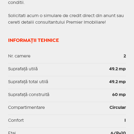
conditii.
Solicitati acum o simulare de credit direct din anunt sau
cereti detalii consultantului Premier Imobiliare!
INFORMAȚII TEHNICE
Nr. camere
2
Suprafaţă utilă
49.2 mp
Suprafaţă total utilă
49.2 mp
Suprafaţă construită
60 mp
Compartimentare
Circular
Confort
I
Etaj
6/P+10