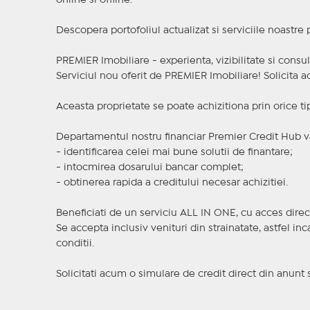
online si offline.
Descopera portofoliul actualizat si serviciile noastre
PREMIER Imobiliare - experienta, vizibilitate si consul
Serviciul nou oferit de PREMIER Imobiliare! Solicit
Aceasta proprietate se poate achizitiona prin orice ti
Departamentul nostru financiar Premier Credit Hub va
- identificarea celei mai bune solutii de finantare;
- intocmirea dosarului bancar complet;
- obtinerea rapida a creditului necesar achizitiei.
Beneficiati de un serviciu ALL IN ONE, cu acces direc
Se accepta inclusiv venituri din strainatate, astfel i
conditii.
Solicitati acum o simulare de credit direct din anunt 