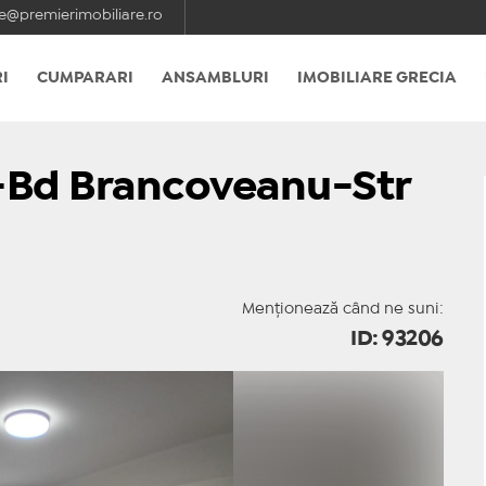
e@premierimobiliare.ro
I
CUMPARARI
ANSAMBLURI
IMOBILIARE GRECIA
-Bd Brancoveanu-Str
Menționează când ne suni:
ID: 93206