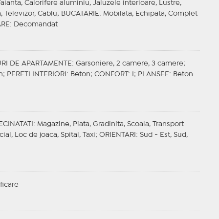
aianta, Calorifere aluminiu, Jaluzele interioare, Lustre,
a, Televizor, Cablu;
BUCATARIE
: Mobilata, Echipata, Complet
ARE
: Decomandat
URI DE APARTAMENTE
: Garsoniere, 2 camere, 3 camere;
n;
PERETI INTERIORI
: Beton;
CONFORT
: I;
PLANSEE
: Beton
ECINATATI
: Magazine, Piata, Gradinita, Scoala, Transport
al, Loc de joaca, Spital, Taxi;
ORIENTARI
: Sud - Est, Sud,
ficare