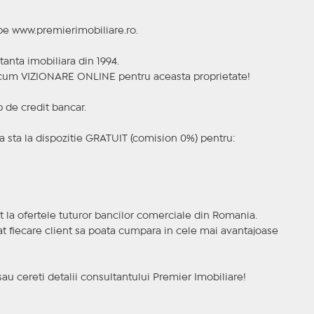
 pe www.premierimobiliare.ro.
tanta imobiliara din 1994.
a acum VIZIONARE ONLINE pentru aceasta proprietate!
p de credit bancar.
 sta la dispozitie GRATUIT (comision 0%) pentru:
t la ofertele tuturor bancilor comerciale din Romania.
ncat fiecare client sa poata cumpara in cele mai avantajoase
sau cereti detalii consultantului Premier Imobiliare!