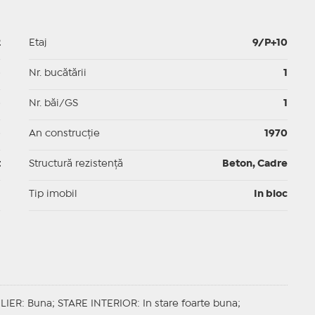
2
Etaj
9/P+10
p
Nr. bucătării
1
p
Nr. băi/GS
1
p
An construcție
1970
t
Structură rezistență
Beton, Cadre
I
Tip imobil
In bloc
LIER
: Buna;
STARE INTERIOR
: In stare foarte buna;