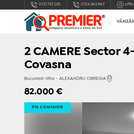
0727.737.225
0723.363.867
offic
VÂNZĂR
2 CAMERE Sector 4
Covasna
Bucuresti-Ilfov - ALEXANDRU OBREGIA
82.000
€
0% COMISION