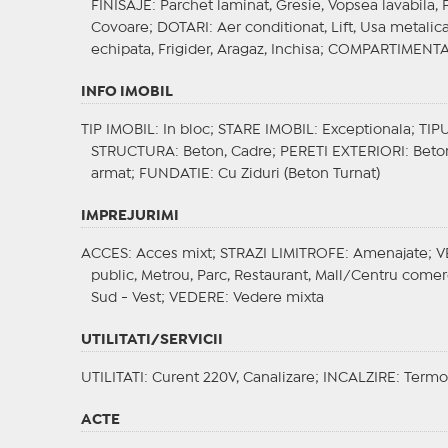
FINISAJE
: Parchet laminat, Gresie, Vopsea lavabila, F
Covoare;
DOTARI
: Aer conditionat, Lift, Usa metalic
echipata, Frigider, Aragaz, Inchisa;
COMPARTIMENT
INFO IMOBIL
TIP IMOBIL
: In bloc;
STARE IMOBIL
: Exceptionala;
TIP
STRUCTURA
: Beton, Cadre;
PERETI EXTERIORI
: Beto
armat;
FUNDATIE
: Cu Ziduri (Beton Turnat)
IMPREJURIMI
ACCES
: Acces mixt;
STRAZI LIMITROFE
: Amenajate;
V
public, Metrou, Parc, Restaurant, Mall/Centru comerci
Sud - Vest;
VEDERE
: Vedere mixta
UTILITATI/SERVICII
UTILITATI
: Curent 220V, Canalizare;
INCALZIRE
: Termo
ACTE