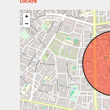
LOCAȚIE
+
−