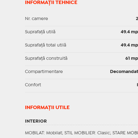
INFORMAȚII TEHNICE
Nr. camere
Suprafaţă utilă
49.4 m
Suprafaţă total utilă
49.4 m
Suprafaţă construită
61 m
Compartimentare
Decomanda
Confort
INFORMAŢII UTILE
INTERIOR
MOBILAT
: Mobilat;
STIL MOBILIER
: Clasic;
STARE MOBI