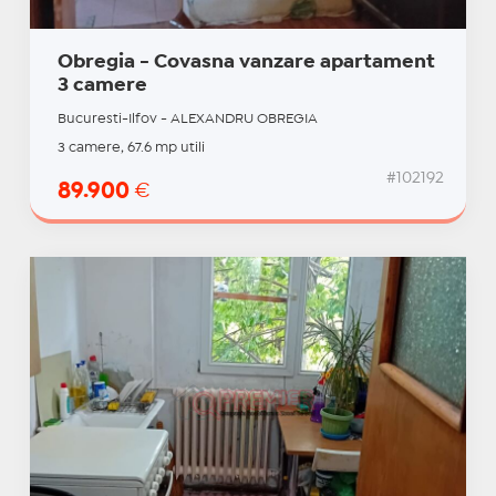
Obregia - Covasna vanzare apartament
3 camere
Bucuresti-Ilfov - ALEXANDRU OBREGIA
3 camere, 67.6 mp utili
#102192
89.900
€