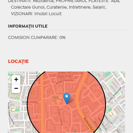
DESTINATII
: Rezidenta;
PROPRIETARUL PLATESTE
: Apa,
Colectare Gunoi, Curatenie, Intretinere, Salarii;
VIZIONARI
: Imobil Locuit
INFORMAŢII UTILE
COMISION CUMPARARE: 0%
LOCAȚIE
+
−