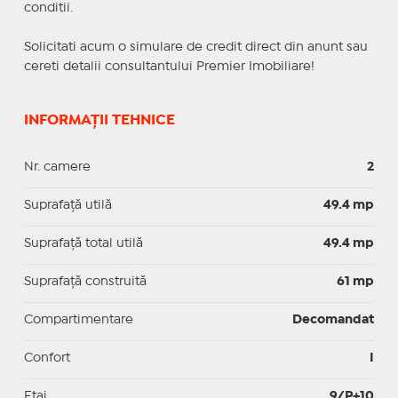
conditii.
Solicitati acum o simulare de credit direct din anunt sau
cereti detalii consultantului Premier Imobiliare!
INFORMAȚII TEHNICE
Nr. camere
2
Suprafaţă utilă
49.4 mp
Suprafaţă total utilă
49.4 mp
Suprafaţă construită
61 mp
Compartimentare
Decomandat
Confort
I
Etaj
9/P+10