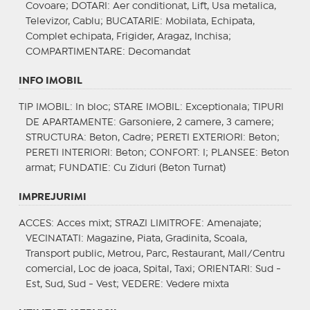
Covoare;
DOTARI
: Aer conditionat, Lift, Usa metalica,
Televizor, Cablu;
BUCATARIE
: Mobilata, Echipata,
Complet echipata, Frigider, Aragaz, Inchisa;
COMPARTIMENTARE
: Decomandat
INFO IMOBIL
TIP IMOBIL
: In bloc;
STARE IMOBIL
: Exceptionala;
TIPURI
DE APARTAMENTE
: Garsoniere, 2 camere, 3 camere;
STRUCTURA
: Beton, Cadre;
PERETI EXTERIORI
: Beton;
PERETI INTERIORI
: Beton;
CONFORT
: I;
PLANSEE
: Beton
armat;
FUNDATIE
: Cu Ziduri (Beton Turnat)
IMPREJURIMI
ACCES
: Acces mixt;
STRAZI LIMITROFE
: Amenajate;
VECINATATI
: Magazine, Piata, Gradinita, Scoala,
Transport public, Metrou, Parc, Restaurant, Mall/Centru
comercial, Loc de joaca, Spital, Taxi;
ORIENTARI
: Sud -
Est, Sud, Sud - Vest;
VEDERE
: Vedere mixta