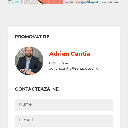
Leaflet
| ©
OpenStreetMap
contributors
PROMOVAT DE
Adrian Cantia
0731510854
adrian.cantia@zonadesud.ro
CONTACTEAZĂ-NE