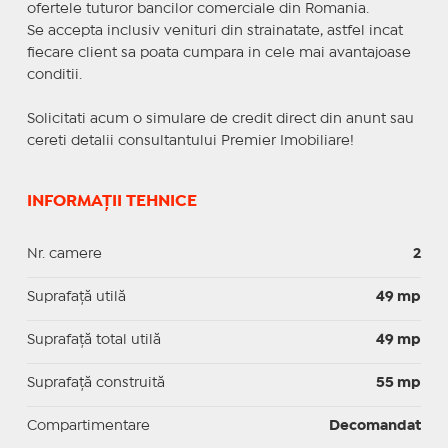
ofertele tuturor bancilor comerciale din Romania.
Se accepta inclusiv venituri din strainatate, astfel incat
fiecare client sa poata cumpara in cele mai avantajoase
conditii.
Solicitati acum o simulare de credit direct din anunt sau
cereti detalii consultantului Premier Imobiliare!
INFORMAȚII TEHNICE
Nr. camere
2
Suprafaţă utilă
49 mp
Suprafaţă total utilă
49 mp
Suprafaţă construită
55 mp
Compartimentare
Decomandat