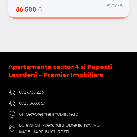
#101865
86.500
€
Apartamente sector 4 si Popesti
Leordeni - Premier Imobiliare
0727.737.225
0723.363.867
office@premierimobiliare.ro
Bulevardul Alexandru Obregia 19A-19G -
IMOBILIARE BUCURESTI