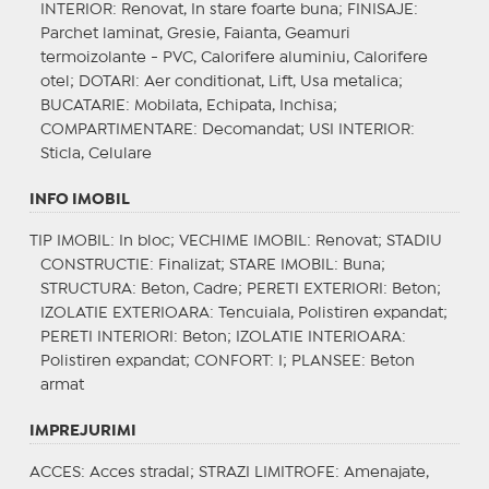
INTERIOR
: Renovat, In stare foarte buna;
FINISAJE
:
Parchet laminat, Gresie, Faianta, Geamuri
termoizolante - PVC, Calorifere aluminiu, Calorifere
otel;
DOTARI
: Aer conditionat, Lift, Usa metalica;
BUCATARIE
: Mobilata, Echipata, Inchisa;
COMPARTIMENTARE
: Decomandat;
USI INTERIOR
:
Sticla, Celulare
INFO IMOBIL
TIP IMOBIL
: In bloc;
VECHIME IMOBIL
: Renovat;
STADIU
CONSTRUCTIE
: Finalizat;
STARE IMOBIL
: Buna;
STRUCTURA
: Beton, Cadre;
PERETI EXTERIORI
: Beton;
IZOLATIE EXTERIOARA
: Tencuiala, Polistiren expandat;
PERETI INTERIORI
: Beton;
IZOLATIE INTERIOARA
:
Polistiren expandat;
CONFORT
: I;
PLANSEE
: Beton
armat
IMPREJURIMI
ACCES
: Acces stradal;
STRAZI LIMITROFE
: Amenajate,