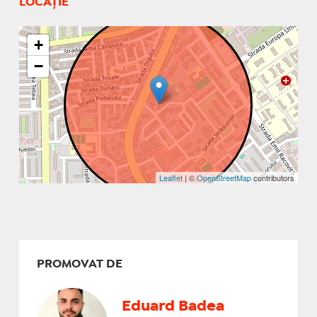
LOCAȚIE
+
−
Leaflet
| ©
OpenStreetMap
contributors
PROMOVAT DE
Eduard Badea