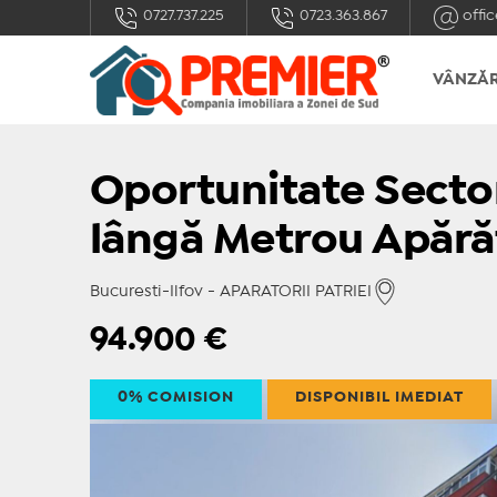
0727.737.225
0723.363.867
offic
VÂNZĂR
Oportunitate Sector
lângă Metrou Apărăt
Bucuresti-Ilfov - APARATORII PATRIEI
94.900
€
0% COMISION
DISPONIBIL IMEDIAT