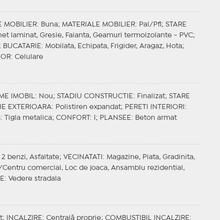
E MOBILIER
: Buna;
MATERIALE MOBILIER
: Pal/Pfl;
STARE
het laminat, Gresie, Faianta, Geamuri termoizolante - PVC;
;
BUCATARIE
: Mobilata, Echipata, Frigider, Aragaz, Hota;
IOR
: Celulare
ME IMOBIL
: Nou;
STADIU CONSTRUCTIE
: Finalizat;
STARE
IE EXTERIOARA
: Polistiren expandat;
PERETI INTERIORI
:
S
: Tigla metalica;
CONFORT
: I;
PLANSEE
: Beton armat
 2 benzi, Asfaltate;
VECINATATI
: Magazine, Piata, Gradinita,
l/Centru comercial, Loc de joaca, Ansamblu rezidential,
E
: Vedere stradala
t;
INCALZIRE
: Centrală proprie;
COMBUSTIBIL INCALZIRE
: