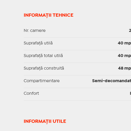
INFORMAȚII TEHNICE
Nr. camere
Suprafaţă utilă
40 m
Suprafaţă total utilă
40 m
Suprafaţă construită
48 m
Compartimentare
Semi-decomanda
Confort
INFORMAŢII UTILE