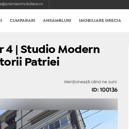
e@premierimobiliare.ro
I
CUMPARARI
ANSAMBLURI
IMOBILIARE GRECIA
 4 | Studio Modern
orii Patriei
Menționează când ne suni:
ID: 100136