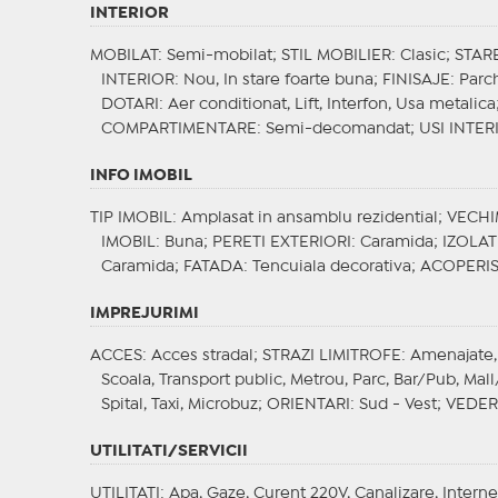
INTERIOR
MOBILAT
: Semi-mobilat;
STIL MOBILIER
: Clasic;
STAR
INTERIOR
: Nou, In stare foarte buna;
FINISAJE
: Parc
DOTARI
: Aer conditionat, Lift, Interfon, Usa metalica
COMPARTIMENTARE
: Semi-decomandat;
USI INTER
INFO IMOBIL
TIP IMOBIL
: Amplasat in ansamblu rezidential;
VECHI
IMOBIL
: Buna;
PERETI EXTERIORI
: Caramida;
IZOLAT
Caramida;
FATADA
: Tencuiala decorativa;
ACOPERI
IMPREJURIMI
ACCES
: Acces stradal;
STRAZI LIMITROFE
: Amenajate,
Scoala, Transport public, Metrou, Parc, Bar/Pub, Mal
Spital, Taxi, Microbuz;
ORIENTARI
: Sud - Vest;
VEDER
UTILITATI/SERVICII
UTILITATI
: Apa, Gaze, Curent 220V, Canalizare, Interne