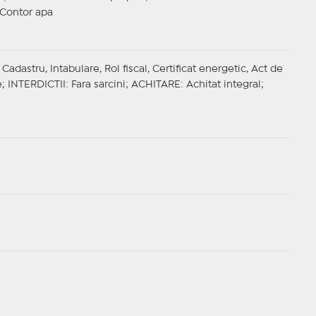
, Contor apa
adastru, Intabulare, Rol fiscal, Certificat energetic, Act de
e;
INTERDICTII
: Fara sarcini;
ACHITARE
: Achitat integral;