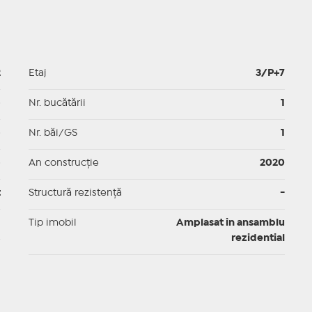
2
Etaj
3/P+7
p
Nr. bucătării
1
p
Nr. băi/GS
1
p
An construcție
2020
t
Structură rezistență
-
I
Tip imobil
Amplasat in ansamblu
rezidential