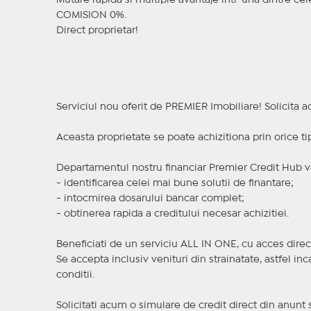
Mutare rapida si multiple avantaje intr-una dintre ce
COMISION 0%.
Direct proprietar!
Serviciul nou oferit de PREMIER Imobiliare! Solicit
Aceasta proprietate se poate achizitiona prin orice ti
Departamentul nostru financiar Premier Credit Hub va
- identificarea celei mai bune solutii de finantare;
- intocmirea dosarului bancar complet;
- obtinerea rapida a creditului necesar achizitiei.
Beneficiati de un serviciu ALL IN ONE, cu acces direc
Se accepta inclusiv venituri din strainatate, astfel i
conditii.
Solicitati acum o simulare de credit direct din anunt 