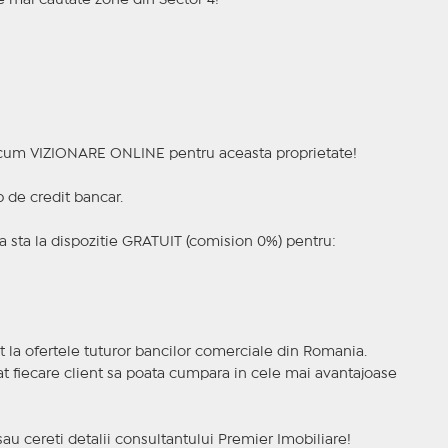
le mai cautate zone din Sector 4!
a acum VIZIONARE ONLINE pentru aceasta proprietate!
p de credit bancar.
 sta la dispozitie GRATUIT (comision 0%) pentru:
t la ofertele tuturor bancilor comerciale din Romania.
ncat fiecare client sa poata cumpara in cele mai avantajoase
sau cereti detalii consultantului Premier Imobiliare!