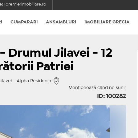
e@premierimobiliare.ro
I
CUMPARARI
ANSAMBLURI
IMOBILIARE GRECIA
- Drumul Jilavei - 12
torii Patriei
Jilavei - Alpha Residence
Menționează când ne suni:
ID: 100282