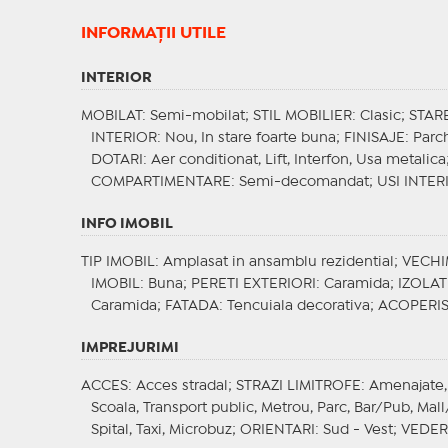
INFORMAŢII UTILE
INTERIOR
MOBILAT
: Semi-mobilat;
STIL MOBILIER
: Clasic;
STAR
INTERIOR
: Nou, In stare foarte buna;
FINISAJE
: Parc
DOTARI
: Aer conditionat, Lift, Interfon, Usa metalica
COMPARTIMENTARE
: Semi-decomandat;
USI INTER
INFO IMOBIL
TIP IMOBIL
: Amplasat in ansamblu rezidential;
VECHI
IMOBIL
: Buna;
PERETI EXTERIORI
: Caramida;
IZOLAT
Caramida;
FATADA
: Tencuiala decorativa;
ACOPERI
IMPREJURIMI
ACCES
: Acces stradal;
STRAZI LIMITROFE
: Amenajate,
Scoala, Transport public, Metrou, Parc, Bar/Pub, Mal
Spital, Taxi, Microbuz;
ORIENTARI
: Sud - Vest;
VEDER