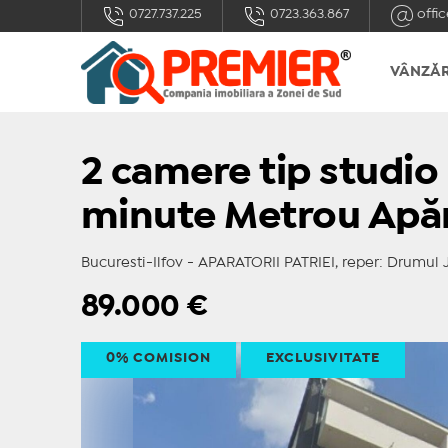
0727.737.225
0723.363.867
offic
VÂNZĂR
2 camere tip studio 
minute Metrou Apără
Bucuresti-Ilfov - APARATORII PATRIEI, reper: Drumul 
89.000
€
0% COMISION
EXCLUSIVITATE