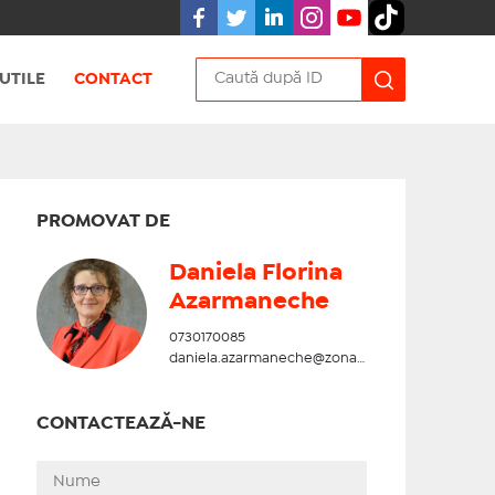
UTILE
CONTACT
PROMOVAT DE
Daniela Florina
Azarmaneche
0730170085
daniela.azarmaneche@zonadesud.ro
CONTACTEAZĂ-NE