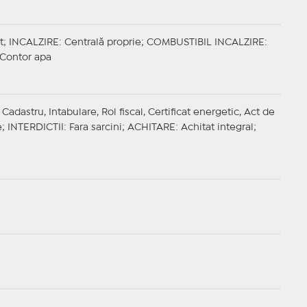
t;
INCALZIRE
: Centrală proprie;
COMBUSTIBIL INCALZIRE
:
, Contor apa
adastru, Intabulare, Rol fiscal, Certificat energetic, Act de
e;
INTERDICTII
: Fara sarcini;
ACHITARE
: Achitat integral;