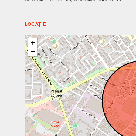
DESTINATII
: Rezidenta;
VIZIONARI
: Imobil liber
LOCAȚIE
+
−