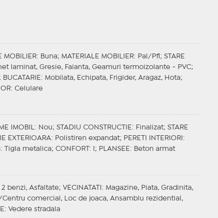
E MOBILIER
: Buna;
MATERIALE MOBILIER
: Pal/Pfl;
STARE
het laminat, Gresie, Faianta, Geamuri termoizolante - PVC;
;
BUCATARIE
: Mobilata, Echipata, Frigider, Aragaz, Hota;
IOR
: Celulare
ME IMOBIL
: Nou;
STADIU CONSTRUCTIE
: Finalizat;
STARE
IE EXTERIOARA
: Polistiren expandat;
PERETI INTERIORI
:
S
: Tigla metalica;
CONFORT
: I;
PLANSEE
: Beton armat
 2 benzi, Asfaltate;
VECINATATI
: Magazine, Piata, Gradinita,
l/Centru comercial, Loc de joaca, Ansamblu rezidential,
E
: Vedere stradala