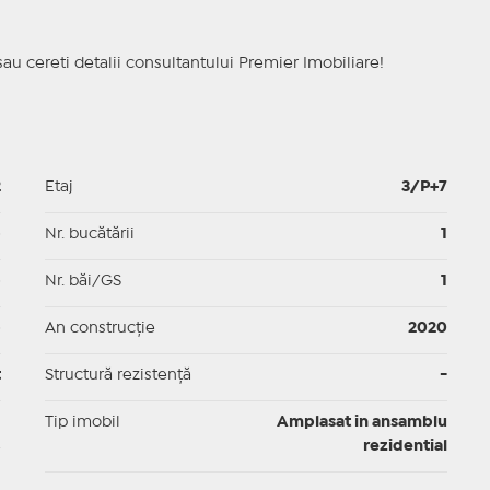
sau cereti detalii consultantului Premier Imobiliare!
2
Etaj
3/P+7
p
Nr. bucătării
1
p
Nr. băi/GS
1
p
An construcție
2020
t
Structură rezistență
-
I
Tip imobil
Amplasat in ansamblu
rezidential