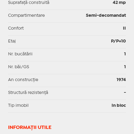
Suprafaţă construită
42 mp
Compartimentare
Semi-decomandat
Confort
II
Etaj
P/P+10
Nr. bucătării
1
Nr. băi/GS
1
An construcție
1974
Structură rezistență
-
Tip imobil
In bloc
INFORMAŢII UTILE