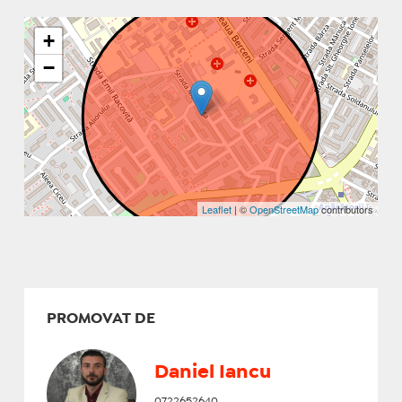
+
−
Leaflet
| ©
OpenStreetMap
contributors
PROMOVAT DE
Daniel Iancu
0722652640