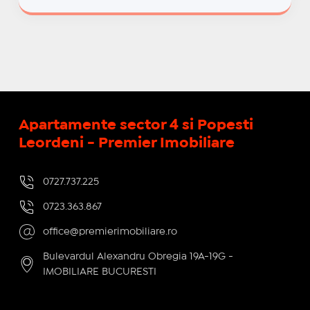
Apartamente sector 4 si Popesti
Leordeni - Premier Imobiliare
0727.737.225
0723.363.867
office@premierimobiliare.ro
Bulevardul Alexandru Obregia 19A-19G -
IMOBILIARE BUCURESTI