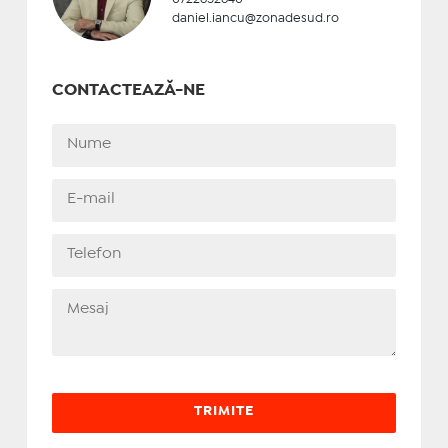
daniel.iancu@zonadesud.ro
CONTACTEAZĂ-NE