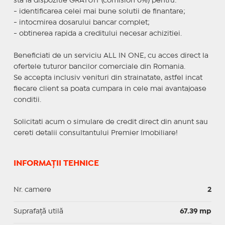
sta la dispozitie GRATUIT (comision 0%) pentru:
- identificarea celei mai bune solutii de finantare;
- intocmirea dosarului bancar complet;
- obtinerea rapida a creditului necesar achizitiei.
Beneficiati de un serviciu ALL IN ONE, cu acces direct la
ofertele tuturor bancilor comerciale din Romania.
Se accepta inclusiv venituri din strainatate, astfel incat
fiecare client sa poata cumpara in cele mai avantajoase
conditii.
Solicitati acum o simulare de credit direct din anunt sau
cereti detalii consultantului Premier Imobiliare!
INFORMAȚII TEHNICE
Nr. camere
2
Suprafaţă utilă
67.39 mp