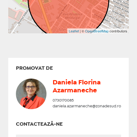
Leaflet
| ©
OpenStreetMap
contributors
PROMOVAT DE
Daniela Florina
Azarmaneche
0730170085
daniela.azarmaneche@zonadesud.ro
CONTACTEAZĂ-NE