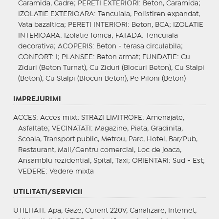
Caramida, Cadre;
PERETI EXTERIORI
: Beton, Caramida;
IZOLATIE EXTERIOARA
: Tencuiala, Polistiren expandat,
Vata bazaltica;
PERETI INTERIORI
: Beton, BCA;
IZOLATIE
INTERIOARA
: Izolatie fonica;
FATADA
: Tencuiala
decorativa;
ACOPERIS
: Beton - terasa circulabila;
CONFORT
: I;
PLANSEE
: Beton armat;
FUNDATIE
: Cu
Ziduri (Beton Turnat), Cu Ziduri (Blocuri Beton), Cu Stalpi
(Beton), Cu Stalpi (Blocuri Beton), Pe Piloni (Beton)
IMPREJURIMI
ACCES
: Acces mixt;
STRAZI LIMITROFE
: Amenajate,
Asfaltate;
VECINATATI
: Magazine, Piata, Gradinita,
Scoala, Transport public, Metrou, Parc, Hotel, Bar/Pub,
Restaurant, Mall/Centru comercial, Loc de joaca,
Ansamblu rezidential, Spital, Taxi;
ORIENTARI
: Sud - Est;
VEDERE
: Vedere mixta
UTILITATI/SERVICII
UTILITATI
: Apa, Gaze, Curent 220V, Canalizare, Internet,