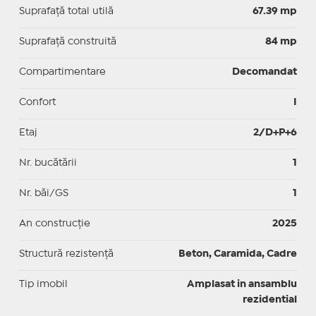
Suprafaţă total utilă
67.39 mp
Suprafaţă construită
84 mp
Compartimentare
Decomandat
Confort
I
Etaj
2/D+P+6
Nr. bucătării
1
Nr. băi/GS
1
An construcție
2025
Structură rezistență
Beton, Caramida, Cadre
Tip imobil
Amplasat in ansamblu
rezidential