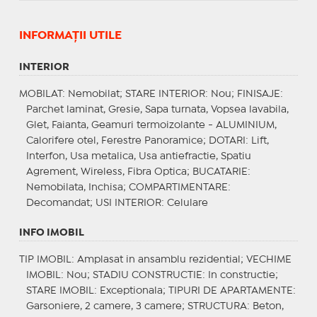
INFORMAŢII UTILE
INTERIOR
MOBILAT
: Nemobilat;
STARE INTERIOR
: Nou;
FINISAJE
:
Parchet laminat, Gresie, Sapa turnata, Vopsea lavabila,
Glet, Faianta, Geamuri termoizolante - ALUMINIUM,
Calorifere otel, Ferestre Panoramice;
DOTARI
: Lift,
Interfon, Usa metalica, Usa antiefractie, Spatiu
Agrement, Wireless, Fibra Optica;
BUCATARIE
:
Nemobilata, Inchisa;
COMPARTIMENTARE
:
Decomandat;
USI INTERIOR
: Celulare
INFO IMOBIL
TIP IMOBIL
: Amplasat in ansamblu rezidential;
VECHIME
IMOBIL
: Nou;
STADIU CONSTRUCTIE
: In constructie;
STARE IMOBIL
: Exceptionala;
TIPURI DE APARTAMENTE
:
Garsoniere, 2 camere, 3 camere;
STRUCTURA
: Beton,