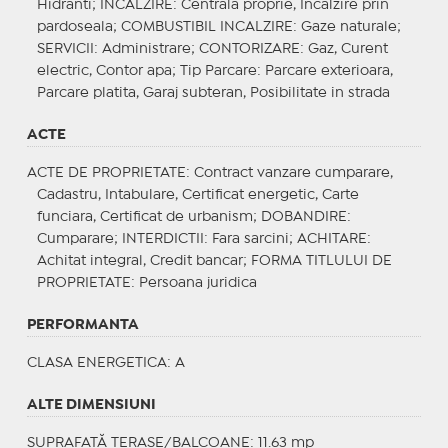
Hidranti;
INCALZIRE
: Centrală proprie, Incalzire prin
pardoseala;
COMBUSTIBIL INCALZIRE
: Gaze naturale;
SERVICII
: Administrare;
CONTORIZARE
: Gaz, Curent
electric, Contor apa;
Tip Parcare
: Parcare exterioara,
Parcare platita, Garaj subteran, Posibilitate in strada
ACTE
ACTE DE PROPRIETATE
: Contract vanzare cumparare,
Cadastru, Intabulare, Certificat energetic, Carte
funciara, Certificat de urbanism;
DOBANDIRE
:
Cumparare;
INTERDICTII
: Fara sarcini;
ACHITARE
:
Achitat integral, Credit bancar;
FORMA TITLULUI DE
PROPRIETATE
: Persoana juridica
PERFORMANTA
CLASA ENERGETICA
: A
ALTE DIMENSIUNI
SUPRAFAȚĂ TERASE/BALCOANE: 11.63 mp