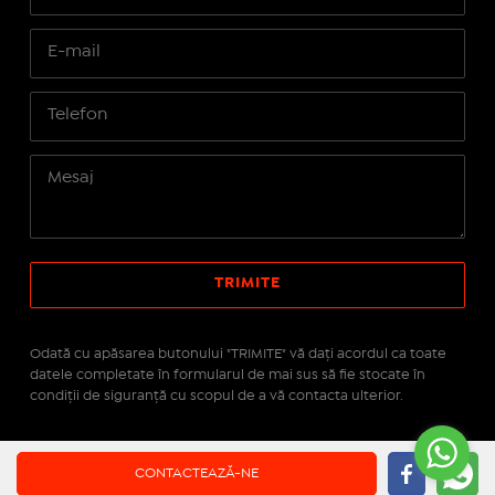
Odată cu apăsarea butonului "TRIMITE" vă daţi acordul ca toate
datele completate în formularul de mai sus să fie stocate în
condiţii de siguranţă cu scopul de a vă contacta ulterior.
Site realizat pe platforma
IMOPEDIA.ro - Anunțuri
CONTACTEAZĂ-NE
Imobiliare
pe tehnologie
Real Manager - CRM Imobiliar