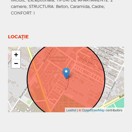
IMOBIL
: Exceptionala;
TIPURI DE APARTAMENTE
: 2
camere;
STRUCTURA
: Beton, Caramida, Cadre;
CONFORT
: I
LOCAȚIE
+
−
Leaflet
| ©
OpenStreetMap
contributors