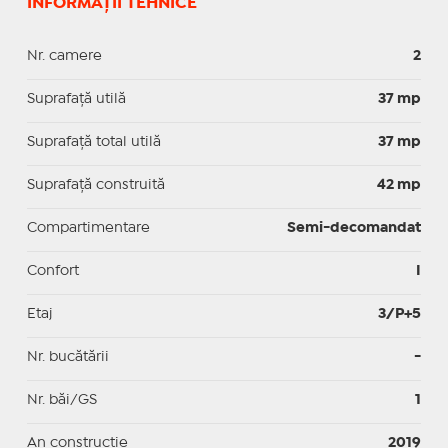
INFORMAȚII TEHNICE
Nr. camere
2
Suprafaţă utilă
37 mp
Suprafaţă total utilă
37 mp
Suprafaţă construită
42 mp
Compartimentare
Semi-decomandat
Confort
I
Etaj
3/P+5
Nr. bucătării
-
Nr. băi/GS
1
An construcție
2019