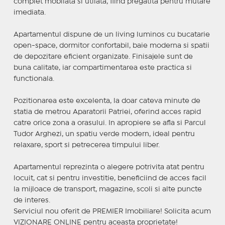
complet mobilata si utilata, fiind pregatita pentru mutare
imediata.
Apartamentul dispune de un living luminos cu bucatarie
open-space, dormitor confortabil, baie moderna si spatii
de depozitare eficient organizate. Finisajele sunt de
buna calitate, iar compartimentarea este practica si
functionala.
Pozitionarea este excelenta, la doar cateva minute de
statia de metrou Aparatorii Patriei, oferind acces rapid
catre orice zona a orasului. In apropiere se afla si Parcul
Tudor Arghezi, un spatiu verde modern, ideal pentru
relaxare, sport si petrecerea timpului liber.
Apartamentul reprezinta o alegere potrivita atat pentru
locuit, cat si pentru investitie, beneficiind de acces facil
la mijloace de transport, magazine, scoli si alte puncte
de interes.
Serviciul nou oferit de PREMIER Imobiliare! Solicita acum
VIZIONARE ONLINE pentru aceasta proprietate!