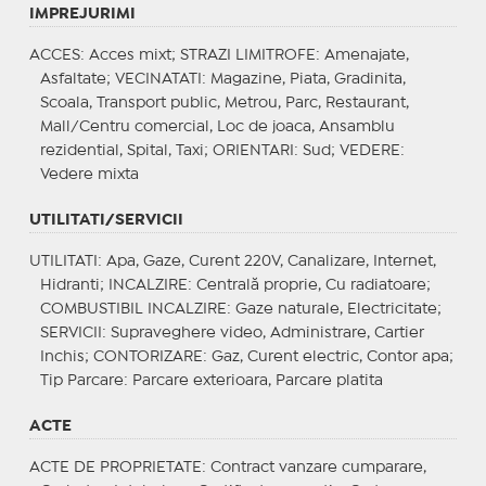
IMPREJURIMI
ACCES
: Acces mixt;
STRAZI LIMITROFE
: Amenajate,
Asfaltate;
VECINATATI
: Magazine, Piata, Gradinita,
Scoala, Transport public, Metrou, Parc, Restaurant,
Mall/Centru comercial, Loc de joaca, Ansamblu
rezidential, Spital, Taxi;
ORIENTARI
: Sud;
VEDERE
:
Vedere mixta
UTILITATI/SERVICII
UTILITATI
: Apa, Gaze, Curent 220V, Canalizare, Internet,
Hidranti;
INCALZIRE
: Centrală proprie, Cu radiatoare;
COMBUSTIBIL INCALZIRE
: Gaze naturale, Electricitate;
SERVICII
: Supraveghere video, Administrare, Cartier
Inchis;
CONTORIZARE
: Gaz, Curent electric, Contor apa;
Tip Parcare
: Parcare exterioara, Parcare platita
ACTE
ACTE DE PROPRIETATE
: Contract vanzare cumparare,