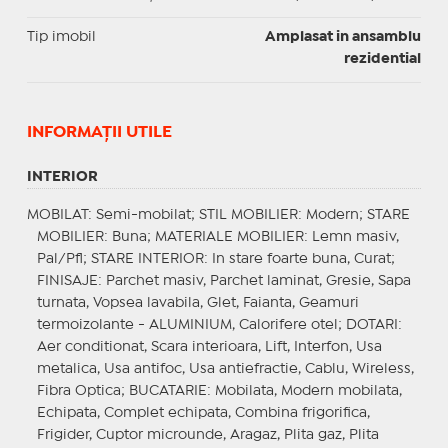
Tip imobil
Amplasat in ansamblu
rezidential
INFORMAŢII UTILE
INTERIOR
MOBILAT
: Semi-mobilat;
STIL MOBILIER
: Modern;
STARE
MOBILIER
: Buna;
MATERIALE MOBILIER
: Lemn masiv,
Pal/Pfl;
STARE INTERIOR
: In stare foarte buna, Curat;
FINISAJE
: Parchet masiv, Parchet laminat, Gresie, Sapa
turnata, Vopsea lavabila, Glet, Faianta, Geamuri
termoizolante - ALUMINIUM, Calorifere otel;
DOTARI
:
Aer conditionat, Scara interioara, Lift, Interfon, Usa
metalica, Usa antifoc, Usa antiefractie, Cablu, Wireless,
Fibra Optica;
BUCATARIE
: Mobilata, Modern mobilata,
Echipata, Complet echipata, Combina frigorifica,
Frigider, Cuptor microunde, Aragaz, Plita gaz, Plita