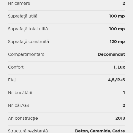
Nr. camere
2
Suprafaţă utilă
100 mp
Suprafaţă total utilă
100 mp
Suprafaţă construită
120 mp
Compartimentare
Decomandat
Confort
I, Lux
Etaj
4,5/P+5
Nr. bucătării
1
Nr. băi/GS
2
An construcție
2013
Structură rezistență
Beton, Caramida, Cadre