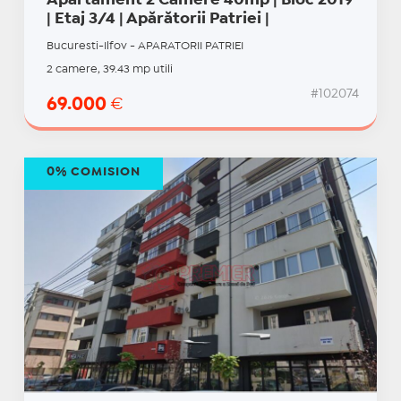
Apartament 2 Camere 40mp | Bloc 2019
| Etaj 3/4 | Apărătorii Patriei |
Bucuresti-Ilfov - APARATORII PATRIEI
2 camere, 39.43 mp utili
#102074
69.000
€
0% COMISION