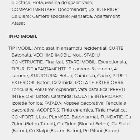
electrica, Hota, Masina de spalat vase;
COMPARTIMENTARE
: Decomandat;
USI INTERIOR
:
Celulare;
Camere speciale
: Mansarda, Apartament
Atasat
INFO IMOBIL
TIP IMOBIL
: Amplasat in ansamblu rezidential;
CURTE
:
Betonata;
VECHIME IMOBIL
: Nou;
STADIU
CONSTRUCTIE
: Finalizat;
STARE IMOBIL
: Exceptionala;
TIPURI DE APARTAMENTE
: 2 camere, 3 camere, 4
camere;
STRUCTURA
: Beton, Caramida, Cadre;
PERETI
EXTERIORI
: Beton, Caramida;
IZOLATIE EXTERIOARA
:
Tencuiala, Polistiren expandat, Vata bazaltica;
PERETI
INTERIORI
: Beton, Caramida;
IZOLATIE INTERIOARA
:
Izolatie fonica;
FATADA
: Vopsea decorativa, Tencuiala
decorativa;
ACOPERIS
: Tigla ceramica, Tigla metalica;
CONFORT
: I, Lux;
PLANSEE
: Beton armat;
FUNDATIE
: Cu
Ziduri (Beton Turnat), Cu Ziduri (Blocuri Beton), Cu Stalpi
(Beton), Cu Stalpi (Blocuri Beton), Pe Piloni (Beton)