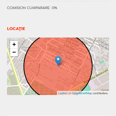
COMISION CUMPARARE: 0%
LOCAȚIE
+
−
Leaflet
| ©
OpenStreetMap
contributors