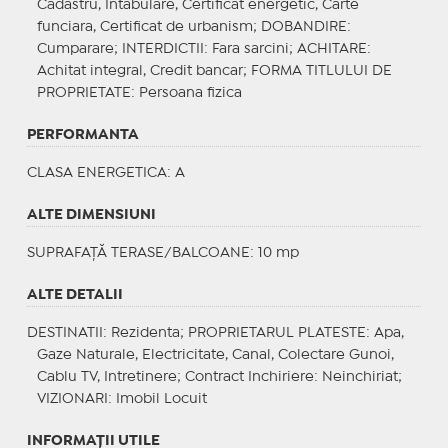
Cadastru, Intabulare, Certificat energetic, Carte
funciara, Certificat de urbanism;
DOBANDIRE
:
Cumparare;
INTERDICTII
: Fara sarcini;
ACHITARE
:
Achitat integral, Credit bancar;
FORMA TITLULUI DE
PROPRIETATE
: Persoana fizica
PERFORMANTA
CLASA ENERGETICA
: A
ALTE DIMENSIUNI
SUPRAFAȚĂ TERASE/BALCOANE: 10 mp
ALTE DETALII
DESTINATII
: Rezidenta;
PROPRIETARUL PLATESTE
: Apa,
Gaze Naturale, Electricitate, Canal, Colectare Gunoi,
Cablu TV, Intretinere;
Contract Inchiriere
: Neinchiriat;
VIZIONARI
: Imobil Locuit
INFORMAŢII UTILE