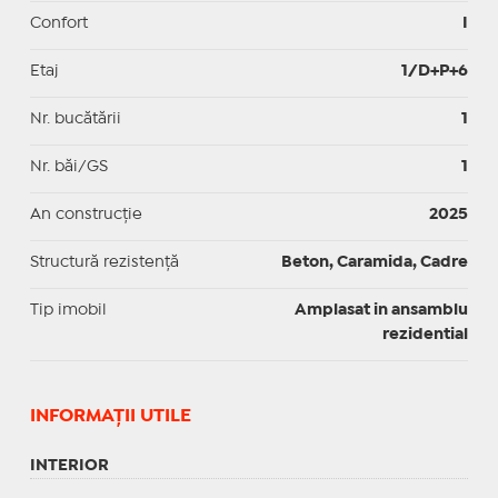
Confort
I
Etaj
1/D+P+6
Nr. bucătării
1
Nr. băi/GS
1
An construcție
2025
Structură rezistență
Beton, Caramida, Cadre
Tip imobil
Amplasat in ansamblu
rezidential
INFORMAŢII UTILE
INTERIOR