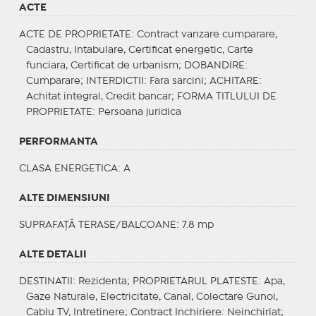
ACTE
ACTE DE PROPRIETATE
: Contract vanzare cumparare,
Cadastru, Intabulare, Certificat energetic, Carte
funciara, Certificat de urbanism;
DOBANDIRE
:
Cumparare;
INTERDICTII
: Fara sarcini;
ACHITARE
:
Achitat integral, Credit bancar;
FORMA TITLULUI DE
PROPRIETATE
: Persoana juridica
PERFORMANTA
CLASA ENERGETICA
: A
ALTE DIMENSIUNI
SUPRAFAȚĂ TERASE/BALCOANE: 7.8 mp
ALTE DETALII
DESTINATII
: Rezidenta;
PROPRIETARUL PLATESTE
: Apa,
Gaze Naturale, Electricitate, Canal, Colectare Gunoi,
Cablu TV, Intretinere;
Contract Inchiriere
: Neinchiriat;