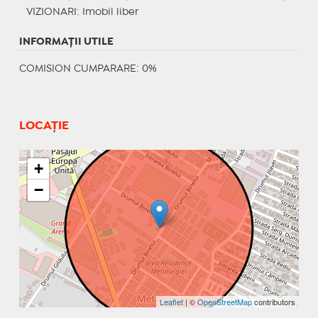
VIZIONARI
: Imobil liber
INFORMAŢII UTILE
COMISION CUMPARARE: 0%
LOCAȚIE
+
−
Leaflet
| ©
OpenStreetMap
contributors