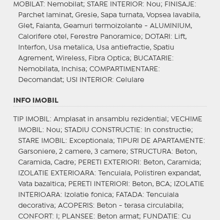
MOBILAT
: Nemobilat;
STARE INTERIOR
: Nou;
FINISAJE
:
Parchet laminat, Gresie, Sapa turnata, Vopsea lavabila,
Glet, Faianta, Geamuri termoizolante - ALUMINIUM,
Calorifere otel, Ferestre Panoramice;
DOTARI
: Lift,
Interfon, Usa metalica, Usa antiefractie, Spatiu
Agrement, Wireless, Fibra Optica;
BUCATARIE
:
Nemobilata, Inchisa;
COMPARTIMENTARE
:
Decomandat;
USI INTERIOR
: Celulare
INFO IMOBIL
TIP IMOBIL
: Amplasat in ansamblu rezidential;
VECHIME
IMOBIL
: Nou;
STADIU CONSTRUCTIE
: In constructie;
STARE IMOBIL
: Exceptionala;
TIPURI DE APARTAMENTE
:
Garsoniere, 2 camere, 3 camere;
STRUCTURA
: Beton,
Caramida, Cadre;
PERETI EXTERIORI
: Beton, Caramida;
IZOLATIE EXTERIOARA
: Tencuiala, Polistiren expandat,
Vata bazaltica;
PERETI INTERIORI
: Beton, BCA;
IZOLATIE
INTERIOARA
: Izolatie fonica;
FATADA
: Tencuiala
decorativa;
ACOPERIS
: Beton - terasa circulabila;
CONFORT
: I;
PLANSEE
: Beton armat;
FUNDATIE
: Cu