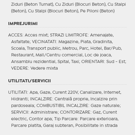
Ziduri (Beton Turnat), Cu Ziduri (Blocuri Beton), Cu Stalpi
(Beton), Cu Stalpi (Blocuri Beton), Pe Piloni (Beton)
IMPREJURIMI
ACCES
: Acces mixt;
STRAZI LIMITROFE
: Amenajate,
Asfaltate;
VECINATATI
: Magazine, Piata, Gradinita,
Scoala, Transport public, Metrou, Parc, Hotel, Bar/Pub,
Restaurant, Mall/Centru comercial, Loc de joaca,
Ansamblu rezidential, Spital, Taxi;
ORIENTARI
: Sud - Est;
VEDERE
: Vedere mixta
UTILITATI/SERVICII
UTILITATI
: Apa, Gaze, Curent 220V, Canalizare, Internet,
Hidranti;
INCALZIRE
: Centrală proprie, Incalzire prin
pardoseala;
COMBUSTIBIL INCALZIRE
: Gaze naturale;
SERVICII
: Administrare;
CONTORIZARE
: Gaz, Curent
electric, Contor apa;
Tip Parcare
: Parcare exterioara,
Parcare platita, Garaj subteran, Posibilitate in strada