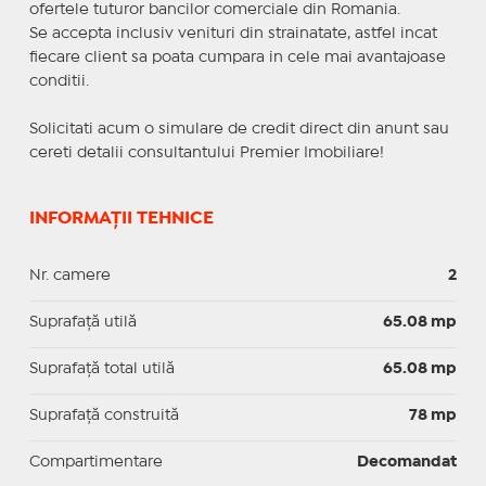
ofertele tuturor bancilor comerciale din Romania.
Se accepta inclusiv venituri din strainatate, astfel incat
fiecare client sa poata cumpara in cele mai avantajoase
conditii.
Solicitati acum o simulare de credit direct din anunt sau
cereti detalii consultantului Premier Imobiliare!
INFORMAȚII TEHNICE
Nr. camere
2
Suprafaţă utilă
65.08 mp
Suprafaţă total utilă
65.08 mp
Suprafaţă construită
78 mp
Compartimentare
Decomandat