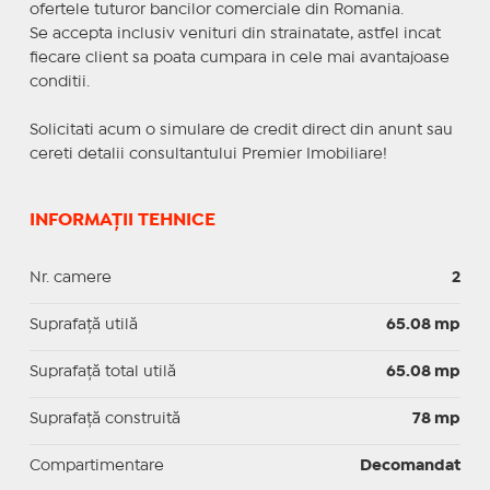
ofertele tuturor bancilor comerciale din Romania.
Se accepta inclusiv venituri din strainatate, astfel incat
fiecare client sa poata cumpara in cele mai avantajoase
conditii.
Solicitati acum o simulare de credit direct din anunt sau
cereti detalii consultantului Premier Imobiliare!
INFORMAȚII TEHNICE
Nr. camere
2
Suprafaţă utilă
65.08 mp
Suprafaţă total utilă
65.08 mp
Suprafaţă construită
78 mp
Compartimentare
Decomandat