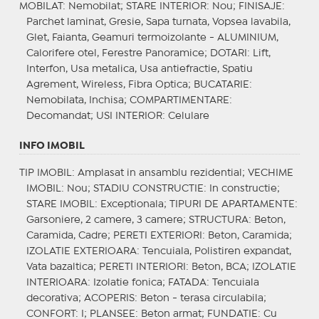
MOBILAT
: Nemobilat;
STARE INTERIOR
: Nou;
FINISAJE
:
Parchet laminat, Gresie, Sapa turnata, Vopsea lavabila,
Glet, Faianta, Geamuri termoizolante - ALUMINIUM,
Calorifere otel, Ferestre Panoramice;
DOTARI
: Lift,
Interfon, Usa metalica, Usa antiefractie, Spatiu
Agrement, Wireless, Fibra Optica;
BUCATARIE
:
Nemobilata, Inchisa;
COMPARTIMENTARE
:
Decomandat;
USI INTERIOR
: Celulare
INFO IMOBIL
TIP IMOBIL
: Amplasat in ansamblu rezidential;
VECHIME
IMOBIL
: Nou;
STADIU CONSTRUCTIE
: In constructie;
STARE IMOBIL
: Exceptionala;
TIPURI DE APARTAMENTE
:
Garsoniere, 2 camere, 3 camere;
STRUCTURA
: Beton,
Caramida, Cadre;
PERETI EXTERIORI
: Beton, Caramida;
IZOLATIE EXTERIOARA
: Tencuiala, Polistiren expandat,
Vata bazaltica;
PERETI INTERIORI
: Beton, BCA;
IZOLATIE
INTERIOARA
: Izolatie fonica;
FATADA
: Tencuiala
decorativa;
ACOPERIS
: Beton - terasa circulabila;
CONFORT
: I;
PLANSEE
: Beton armat;
FUNDATIE
: Cu