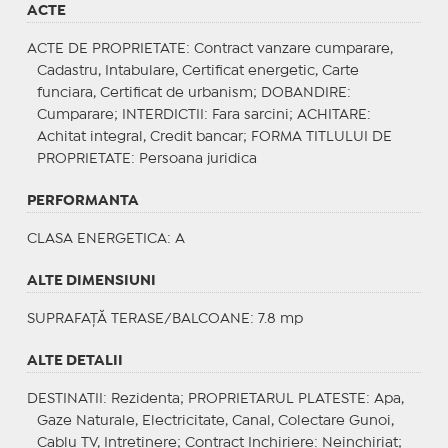
ACTE
ACTE DE PROPRIETATE
: Contract vanzare cumparare,
Cadastru, Intabulare, Certificat energetic, Carte
funciara, Certificat de urbanism;
DOBANDIRE
:
Cumparare;
INTERDICTII
: Fara sarcini;
ACHITARE
:
Achitat integral, Credit bancar;
FORMA TITLULUI DE
PROPRIETATE
: Persoana juridica
PERFORMANTA
CLASA ENERGETICA
: A
ALTE DIMENSIUNI
SUPRAFAȚĂ TERASE/BALCOANE: 7.8 mp
ALTE DETALII
DESTINATII
: Rezidenta;
PROPRIETARUL PLATESTE
: Apa,
Gaze Naturale, Electricitate, Canal, Colectare Gunoi,
Cablu TV, Intretinere;
Contract Inchiriere
: Neinchiriat;