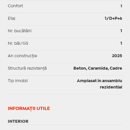
Confort
I
Etaj
1/D+P+6
Nr. bucătării
1
Nr. băi/GS
1
An construcție
2025
Structură rezistență
Beton, Caramida, Cadre
Tip imobil
Amplasat in ansamblu
rezidential
INFORMAŢII UTILE
INTERIOR