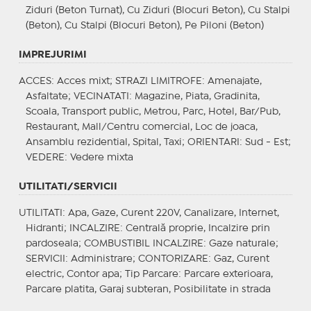
Ziduri (Beton Turnat), Cu Ziduri (Blocuri Beton), Cu Stalpi
(Beton), Cu Stalpi (Blocuri Beton), Pe Piloni (Beton)
IMPREJURIMI
ACCES
: Acces mixt;
STRAZI LIMITROFE
: Amenajate,
Asfaltate;
VECINATATI
: Magazine, Piata, Gradinita,
Scoala, Transport public, Metrou, Parc, Hotel, Bar/Pub,
Restaurant, Mall/Centru comercial, Loc de joaca,
Ansamblu rezidential, Spital, Taxi;
ORIENTARI
: Sud - Est;
VEDERE
: Vedere mixta
UTILITATI/SERVICII
UTILITATI
: Apa, Gaze, Curent 220V, Canalizare, Internet,
Hidranti;
INCALZIRE
: Centrală proprie, Incalzire prin
pardoseala;
COMBUSTIBIL INCALZIRE
: Gaze naturale;
SERVICII
: Administrare;
CONTORIZARE
: Gaz, Curent
electric, Contor apa;
Tip Parcare
: Parcare exterioara,
Parcare platita, Garaj subteran, Posibilitate in strada