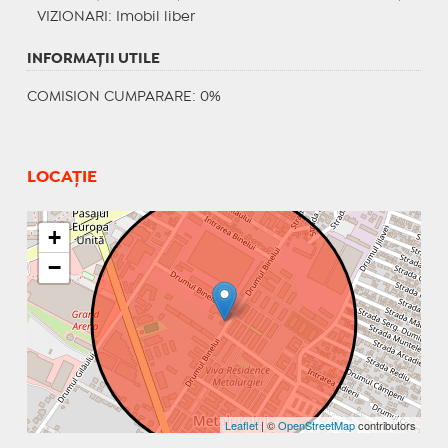
VIZIONARI
: Imobil liber
INFORMAŢII UTILE
COMISION CUMPARARE: 0%
LOCAȚIE
+
−
Leaflet
| ©
OpenStreetMap
contributors