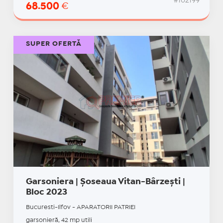
#102199
68.500
€
SUPER OFERTĂ
Garsoniera | Șoseaua Vitan-Bârzești |
Bloc 2023
Bucuresti-Ilfov - APARATORII PATRIEI
garsonieră, 42 mp utili