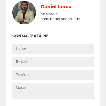
Daniel Iancu
0722652640
daniel.iancu@zonadesud.ro
CONTACTEAZĂ-NE