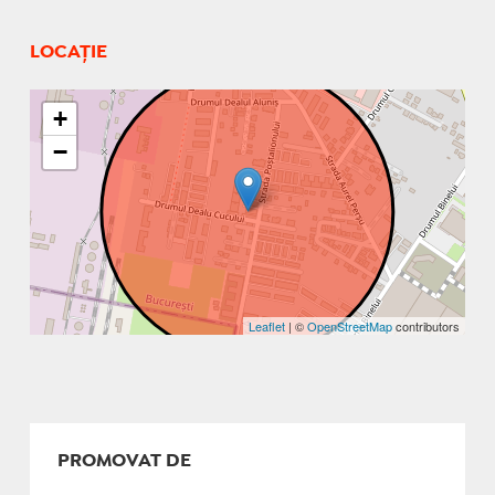
LOCAȚIE
+
−
Leaflet
| ©
OpenStreetMap
contributors
PROMOVAT DE