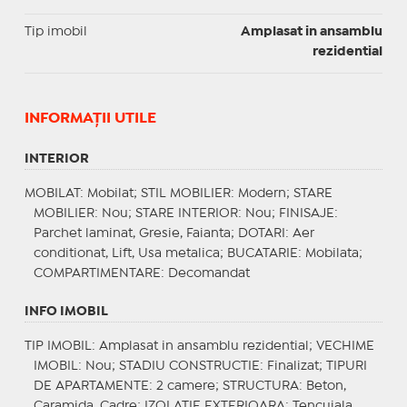
Tip imobil
Amplasat in ansamblu
rezidential
INFORMAŢII UTILE
INTERIOR
MOBILAT
: Mobilat;
STIL MOBILIER
: Modern;
STARE
MOBILIER
: Nou;
STARE INTERIOR
: Nou;
FINISAJE
:
Parchet laminat, Gresie, Faianta;
DOTARI
: Aer
conditionat, Lift, Usa metalica;
BUCATARIE
: Mobilata;
COMPARTIMENTARE
: Decomandat
INFO IMOBIL
TIP IMOBIL
: Amplasat in ansamblu rezidential;
VECHIME
IMOBIL
: Nou;
STADIU CONSTRUCTIE
: Finalizat;
TIPURI
DE APARTAMENTE
: 2 camere;
STRUCTURA
: Beton,
Caramida, Cadre;
IZOLATIE EXTERIOARA
: Tencuiala,