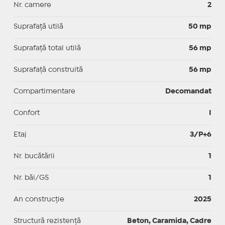
Nr. camere
2
Suprafaţă utilă
50 mp
Suprafaţă total utilă
56 mp
Suprafaţă construită
56 mp
Compartimentare
Decomandat
Confort
I
Etaj
3/P+6
Nr. bucătării
1
Nr. băi/GS
1
An construcție
2025
Structură rezistență
Beton, Caramida, Cadre