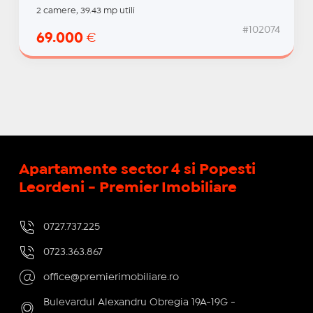
2 camere, 39.43 mp utili
#102074
69.000
€
Apartamente sector 4 si Popesti
Leordeni - Premier Imobiliare
0727.737.225
0723.363.867
office@premierimobiliare.ro
Bulevardul Alexandru Obregia 19A-19G -