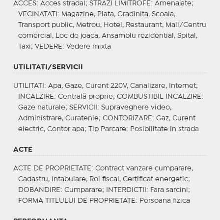
ACCES
: Acces stradal;
STRAZI LIMITROFE
: Amenajate;
VECINATATI
: Magazine, Piata, Gradinita, Scoala,
Transport public, Metrou, Hotel, Restaurant, Mall/Centru
comercial, Loc de joaca, Ansamblu rezidential, Spital,
Taxi;
VEDERE
: Vedere mixta
UTILITATI/SERVICII
UTILITATI
: Apa, Gaze, Curent 220V, Canalizare, Internet;
INCALZIRE
: Centrală proprie;
COMBUSTIBIL INCALZIRE
:
Gaze naturale;
SERVICII
: Supraveghere video,
Administrare, Curatenie;
CONTORIZARE
: Gaz, Curent
electric, Contor apa;
Tip Parcare
: Posibilitate in strada
ACTE
ACTE DE PROPRIETATE
: Contract vanzare cumparare,
Cadastru, Intabulare, Rol fiscal, Certificat energetic;
DOBANDIRE
: Cumparare;
INTERDICTII
: Fara sarcini;
FORMA TITLULUI DE PROPRIETATE
: Persoana fizica