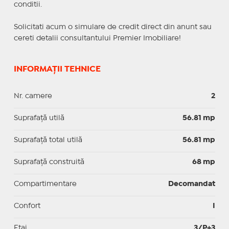
conditii.
Solicitati acum o simulare de credit direct din anunt sau
cereti detalii consultantului Premier Imobiliare!
INFORMAȚII TEHNICE
Nr. camere
2
Suprafaţă utilă
56.81 mp
Suprafaţă total utilă
56.81 mp
Suprafaţă construită
68 mp
Compartimentare
Decomandat
Confort
I
Etaj
3/P+3