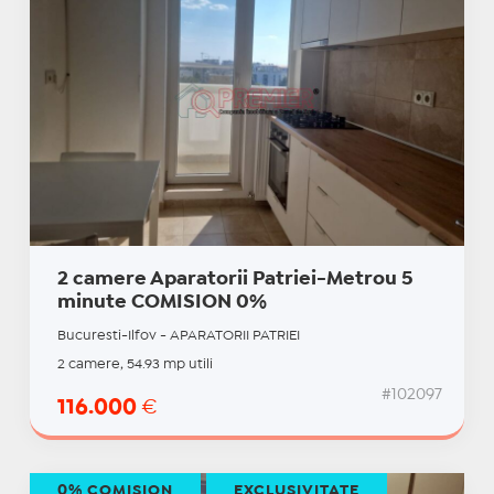
2 camere Aparatorii Patriei-Metrou 5
minute COMISION 0%
Bucuresti-Ilfov - APARATORII PATRIEI
2 camere, 54.93 mp utili
#102097
116.000
€
0% COMISION
EXCLUSIVITATE