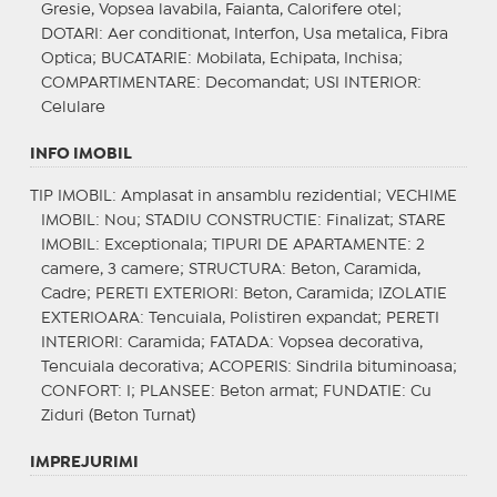
Gresie, Vopsea lavabila, Faianta, Calorifere otel;
DOTARI
: Aer conditionat, Interfon, Usa metalica, Fibra
Optica;
BUCATARIE
: Mobilata, Echipata, Inchisa;
COMPARTIMENTARE
: Decomandat;
USI INTERIOR
:
Celulare
INFO IMOBIL
TIP IMOBIL
: Amplasat in ansamblu rezidential;
VECHIME
IMOBIL
: Nou;
STADIU CONSTRUCTIE
: Finalizat;
STARE
IMOBIL
: Exceptionala;
TIPURI DE APARTAMENTE
: 2
camere, 3 camere;
STRUCTURA
: Beton, Caramida,
Cadre;
PERETI EXTERIORI
: Beton, Caramida;
IZOLATIE
EXTERIOARA
: Tencuiala, Polistiren expandat;
PERETI
INTERIORI
: Caramida;
FATADA
: Vopsea decorativa,
Tencuiala decorativa;
ACOPERIS
: Sindrila bituminoasa;
CONFORT
: I;
PLANSEE
: Beton armat;
FUNDATIE
: Cu
Ziduri (Beton Turnat)
IMPREJURIMI