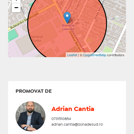
−
Leaflet
| ©
OpenStreetMap
contributors
PROMOVAT DE
Adrian Cantia
0731510854
adrian.cantia@zonadesud.ro