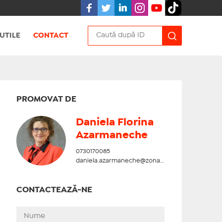
UTILE
CONTACT
PROMOVAT DE
Daniela Florina
Azarmaneche
0730170085
daniela.azarmaneche@zonadesud.ro
CONTACTEAZĂ-NE