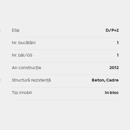
2
Etaj
D/P+2
p
Nr. bucătării
1
p
Nr. băi/GS
1
p
An construcție
2012
t
Structură rezistență
Beton, Cadre
I
Tip imobil
In bloc