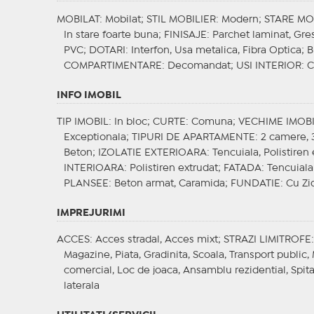
MOBILAT
: Mobilat;
STIL MOBILIER
: Modern;
STARE MO
In stare foarte buna;
FINISAJE
: Parchet laminat, Gre
PVC;
DOTARI
: Interfon, Usa metalica, Fibra Optica;
B
COMPARTIMENTARE
: Decomandat;
USI INTERIOR
: 
INFO IMOBIL
TIP IMOBIL
: In bloc;
CURTE
: Comuna;
VECHIME IMOB
Exceptionala;
TIPURI DE APARTAMENTE
: 2 camere,
Beton;
IZOLATIE EXTERIOARA
: Tencuiala, Polistiren
INTERIOARA
: Polistiren extrudat;
FATADA
: Tencuial
PLANSEE
: Beton armat, Caramida;
FUNDATIE
: Cu Zi
IMPREJURIMI
ACCES
: Acces stradal, Acces mixt;
STRAZI LIMITROFE
Magazine, Piata, Gradinita, Scoala, Transport public,
comercial, Loc de joaca, Ansamblu rezidential, Spita
laterala