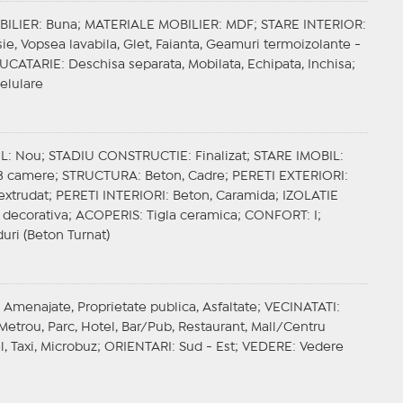
BILIER
: Buna;
MATERIALE MOBILIER
: MDF;
STARE INTERIOR
:
sie, Vopsea lavabila, Glet, Faianta, Geamuri termoizolante -
UCATARIE
: Deschisa separata, Mobilata, Echipata, Inchisa;
Celulare
IL
: Nou;
STADIU CONSTRUCTIE
: Finalizat;
STARE IMOBIL
:
 3 camere;
STRUCTURA
: Beton, Cadre;
PERETI EXTERIORI
:
 extrudat;
PERETI INTERIORI
: Beton, Caramida;
IZOLATIE
a decorativa;
ACOPERIS
: Tigla ceramica;
CONFORT
: I;
duri (Beton Turnat)
: Amenajate, Proprietate publica, Asfaltate;
VECINATATI
:
 Metrou, Parc, Hotel, Bar/Pub, Restaurant, Mall/Centru
l, Taxi, Microbuz;
ORIENTARI
: Sud - Est;
VEDERE
: Vedere