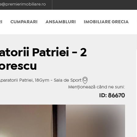
e@premierimobiliare.ro
I
CUMPARARI
ANSAMBLURI
IMOBILIARE GRECIA
orii Patriei - 2
lorescu
paratorii Patriei, 18Gym - Sala de Sport
Menționează când ne suni:
ID: 86670