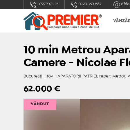
0727.737.225
0723.363.867
offic
VÂNZĂR
10 min Metrou Aparat
Camere - Nicolae F
Bucuresti-Ilfov - APARATORII PATRIEI, reper: Metrou A
62.000
€
VÂNDUT