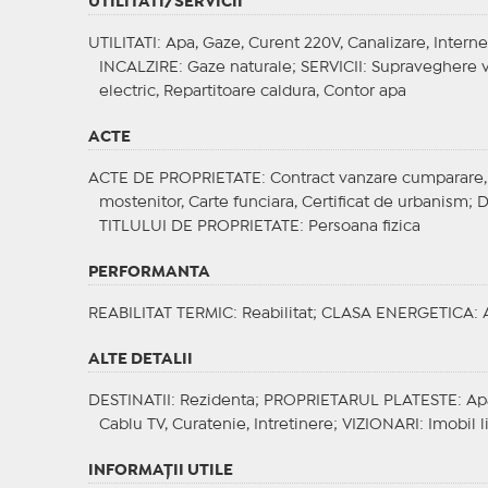
UTILITATI/SERVICII
UTILITATI
: Apa, Gaze, Curent 220V, Canalizare, Interne
INCALZIRE
: Gaze naturale;
SERVICII
: Supraveghere v
electric, Repartitoare caldura, Contor apa
ACTE
ACTE DE PROPRIETATE
: Contract vanzare cumparare, C
mostenitor, Carte funciara, Certificat de urbanism;
D
TITLULUI DE PROPRIETATE
: Persoana fizica
PERFORMANTA
REABILITAT TERMIC
: Reabilitat;
CLASA ENERGETICA
: 
ALTE DETALII
DESTINATII
: Rezidenta;
PROPRIETARUL PLATESTE
: Ap
Cablu TV, Curatenie, Intretinere;
VIZIONARI
: Imobil 
INFORMAŢII UTILE