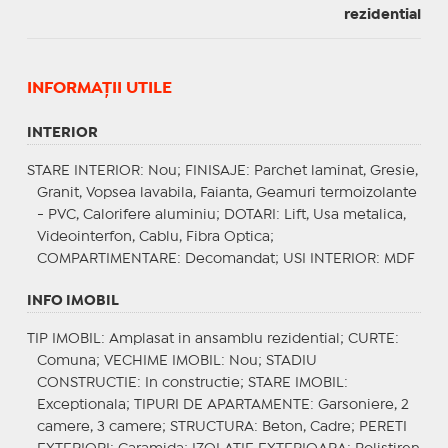
rezidential
INFORMAŢII UTILE
INTERIOR
STARE INTERIOR
: Nou;
FINISAJE
: Parchet laminat, Gresie,
Granit, Vopsea lavabila, Faianta, Geamuri termoizolante
- PVC, Calorifere aluminiu;
DOTARI
: Lift, Usa metalica,
Videointerfon, Cablu, Fibra Optica;
COMPARTIMENTARE
: Decomandat;
USI INTERIOR
: MDF
INFO IMOBIL
TIP IMOBIL
: Amplasat in ansamblu rezidential;
CURTE
:
Comuna;
VECHIME IMOBIL
: Nou;
STADIU
CONSTRUCTIE
: In constructie;
STARE IMOBIL
:
Exceptionala;
TIPURI DE APARTAMENTE
: Garsoniere, 2
camere, 3 camere;
STRUCTURA
: Beton, Cadre;
PERETI