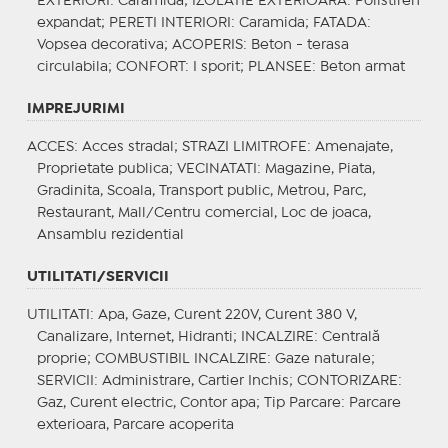
EXTERIORI
: Caramida;
IZOLATIE EXTERIOARA
: Polistiren
expandat;
PERETI INTERIORI
: Caramida;
FATADA
:
Vopsea decorativa;
ACOPERIS
: Beton - terasa
circulabila;
CONFORT
: I sporit;
PLANSEE
: Beton armat
IMPREJURIMI
ACCES
: Acces stradal;
STRAZI LIMITROFE
: Amenajate,
Proprietate publica;
VECINATATI
: Magazine, Piata,
Gradinita, Scoala, Transport public, Metrou, Parc,
Restaurant, Mall/Centru comercial, Loc de joaca,
Ansamblu rezidential
UTILITATI/SERVICII
UTILITATI
: Apa, Gaze, Curent 220V, Curent 380 V,
Canalizare, Internet, Hidranti;
INCALZIRE
: Centrală
proprie;
COMBUSTIBIL INCALZIRE
: Gaze naturale;
SERVICII
: Administrare, Cartier Inchis;
CONTORIZARE
:
Gaz, Curent electric, Contor apa;
Tip Parcare
: Parcare
exterioara, Parcare acoperita