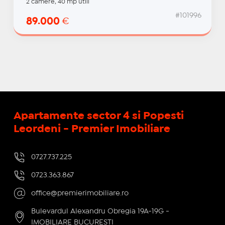
2 camere, 40 mp utili
#101996
89.000
€
Apartamente sector 4 si Popesti
Leordeni - Premier Imobiliare
0727.737.225
0723.363.867
office@premierimobiliare.ro
Bulevardul Alexandru Obregia 19A-19G -
IMOBILIARE BUCURESTI