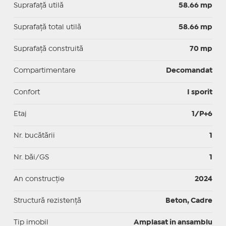
Suprafaţă utilă
58.66 mp
Suprafaţă total utilă
58.66 mp
Suprafaţă construită
70 mp
Compartimentare
Decomandat
Confort
I sporit
Etaj
1/P+6
Nr. bucătării
1
Nr. băi/GS
1
An construcție
2024
Structură rezistență
Beton, Cadre
Tip imobil
Amplasat in ansamblu