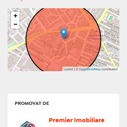
+
−
Leaflet
| ©
OpenStreetMap
contributors
PROMOVAT DE
Premier Imobiliare