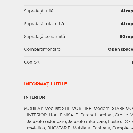
Suprafaţă utilă
41 m
Suprafaţă total utilă
41 m
Suprafaţă construită
50 m
Compartimentare
Open spac
Confort
INFORMAŢII UTILE
INTERIOR
MOBILAT
: Mobilat;
STIL MOBILIER
: Modern;
STARE MO
INTERIOR
: Nou;
FINISAJE
: Parchet laminat, Gresie, 
Jaluzele exterioare, Jaluzele interioare, Lustre;
DOT
metalica;
BUCATARIE
: Mobilata, Echipata, Complet 