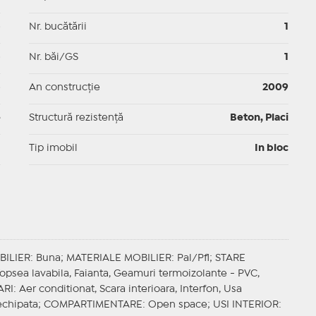
p
Nr. bucătării
1
p
Nr. băi/GS
1
p
An construcție
2009
e
Structură rezistență
Beton, Placi
I
Tip imobil
In bloc
BILIER
: Buna;
MATERIALE MOBILIER
: Pal/Pfl;
STARE
Vopsea lavabila, Faianta, Geamuri termoizolante - PVC,
ARI
: Aer conditionat, Scara interioara, Interfon, Usa
echipata;
COMPARTIMENTARE
: Open space;
USI INTERIOR
: