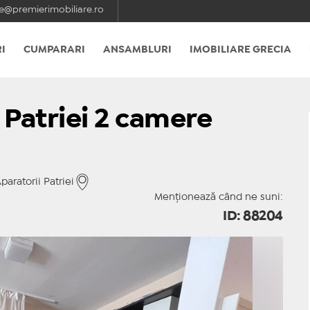
e@premierimobiliare.ro
I
CUMPARARI
ANSAMBLURI
IMOBILIARE GRECIA
 Patriei 2 camere
aratorii Patriei
Menționează când ne suni:
ID: 88204