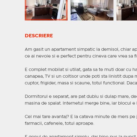
DESCRIERE
Am gasit un apartament simpatic la demisol, chiar apr
ce ai nevoie si e perfect pentru cineva care vrea sa f
E complet mobilat si utilat, gata sa te muti doar cu ha
canapea, TV si un coltisor unde poti sta linistit dupa 
cuptor, frigider, masa si scaune, totul functional. Daca 
Dormitorul e separat, are pat dublu si dulap mare, dec
masina de spalat. Internetul merge bine, iar blocul e li
Cel mai tare avantaj? E la cateva minute de mers pe jos
farmacii, cafenele, totul aproape.