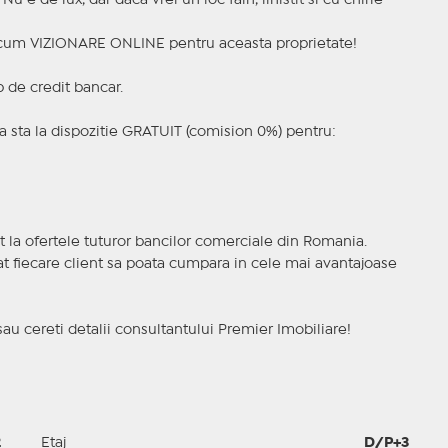
 e de lux, dar daca vrei un loc fain, linistit si cu chirie
a acum VIZIONARE ONLINE pentru aceasta proprietate!
p de credit bancar.
 sta la dispozitie GRATUIT (comision 0%) pentru:
t la ofertele tuturor bancilor comerciale din Romania.
ncat fiecare client sa poata cumpara in cele mai avantajoase
sau cereti detalii consultantului Premier Imobiliare!
2
Etaj
D/P+3