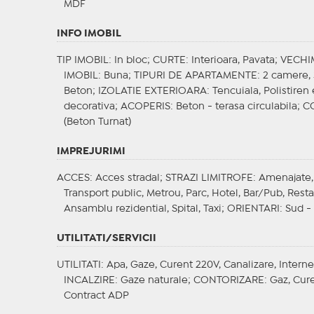
MDF
INFO IMOBIL
TIP IMOBIL
: In bloc;
CURTE
: Interioara, Pavata;
VECHI
IMOBIL
: Buna;
TIPURI DE APARTAMENTE
: 2 camere,
Beton;
IZOLATIE EXTERIOARA
: Tencuiala, Polistire
decorativa;
ACOPERIS
: Beton - terasa circulabila;
C
(Beton Turnat)
IMPREJURIMI
ACCES
: Acces stradal;
STRAZI LIMITROFE
: Amenajate,
Transport public, Metrou, Parc, Hotel, Bar/Pub, Res
Ansamblu rezidential, Spital, Taxi;
ORIENTARI
: Sud -
UTILITATI/SERVICII
UTILITATI
: Apa, Gaze, Curent 220V, Canalizare, Interne
INCALZIRE
: Gaze naturale;
CONTORIZARE
: Gaz, Cur
Contract ADP