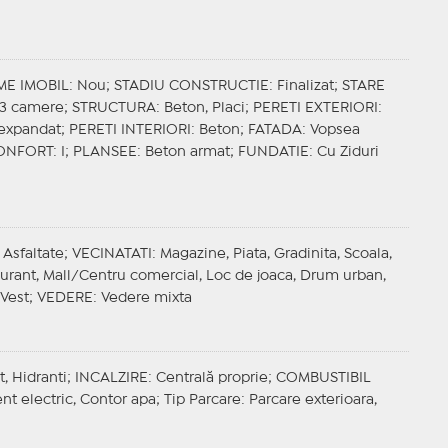
ME IMOBIL
: Nou;
STADIU CONSTRUCTIE
: Finalizat;
STARE
 3 camere;
STRUCTURA
: Beton, Placi;
PERETI EXTERIORI
:
n expandat;
PERETI INTERIORI
: Beton;
FATADA
: Vopsea
ONFORT
: I;
PLANSEE
: Beton armat;
FUNDATIE
: Cu Ziduri
 Asfaltate;
VECINATATI
: Magazine, Piata, Gradinita, Scoala,
taurant, Mall/Centru comercial, Loc de joaca, Drum urban,
 Vest;
VEDERE
: Vedere mixta
t, Hidranti;
INCALZIRE
: Centrală proprie;
COMBUSTIBIL
ent electric, Contor apa;
Tip Parcare
: Parcare exterioara,