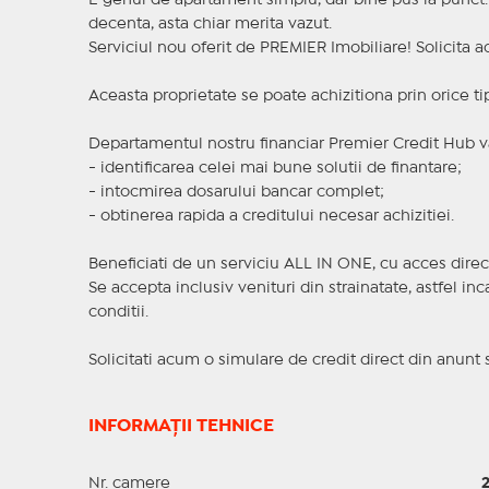
E genul de apartament simplu, dar bine pus la punct. Nu
decenta, asta chiar merita vazut.
Serviciul nou oferit de PREMIER Imobiliare! Solicit
Aceasta proprietate se poate achizitiona prin orice ti
Departamentul nostru financiar Premier Credit Hub va
- identificarea celei mai bune solutii de finantare;
- intocmirea dosarului bancar complet;
- obtinerea rapida a creditului necesar achizitiei.
Beneficiati de un serviciu ALL IN ONE, cu acces direc
Se accepta inclusiv venituri din strainatate, astfel i
conditii.
Solicitati acum o simulare de credit direct din anunt 
INFORMAȚII TEHNICE
Nr. camere