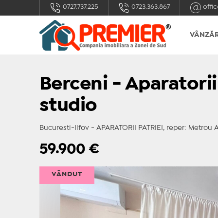
0727.737.225
0723.363.867
offic
VÂNZĂR
Berceni - Aparatorii
studio
Bucuresti-Ilfov - APARATORII PATRIEI, reper: Metrou Ap
59.900
€
VÂNDUT