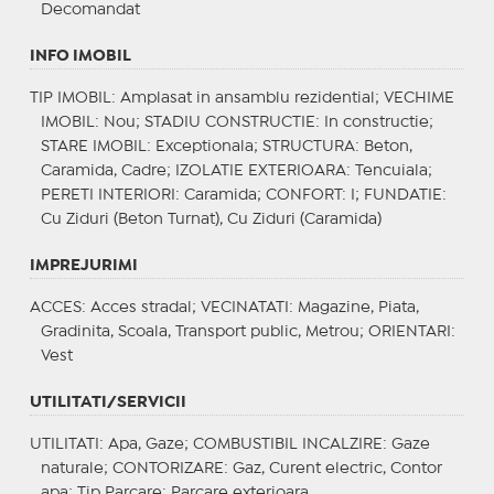
Decomandat
INFO IMOBIL
TIP IMOBIL
: Amplasat in ansamblu rezidential;
VECHIME
IMOBIL
: Nou;
STADIU CONSTRUCTIE
: In constructie;
STARE IMOBIL
: Exceptionala;
STRUCTURA
: Beton,
Caramida, Cadre;
IZOLATIE EXTERIOARA
: Tencuiala;
PERETI INTERIORI
: Caramida;
CONFORT
: I;
FUNDATIE
:
Cu Ziduri (Beton Turnat), Cu Ziduri (Caramida)
IMPREJURIMI
ACCES
: Acces stradal;
VECINATATI
: Magazine, Piata,
Gradinita, Scoala, Transport public, Metrou;
ORIENTARI
:
Vest
UTILITATI/SERVICII
UTILITATI
: Apa, Gaze;
COMBUSTIBIL INCALZIRE
: Gaze
naturale;
CONTORIZARE
: Gaz, Curent electric, Contor
apa;
Tip Parcare
: Parcare exterioara