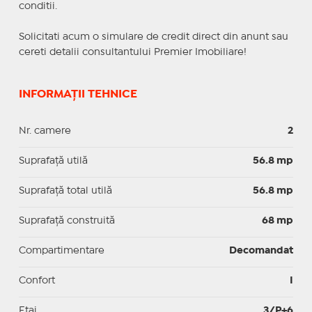
conditii.
Solicitati acum o simulare de credit direct din anunt sau
cereti detalii consultantului Premier Imobiliare!
INFORMAȚII TEHNICE
Nr. camere
2
Suprafaţă utilă
56.8 mp
Suprafaţă total utilă
56.8 mp
Suprafaţă construită
68 mp
Compartimentare
Decomandat
Confort
I
Etaj
3/P+6