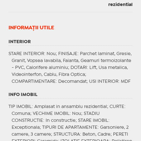
rezidential
INFORMAŢII UTILE
INTERIOR
STARE INTERIOR
: Nou;
FINISAJE
: Parchet laminat, Gresie,
Granit, Vopsea lavabila, Faianta, Geamuri termoizolante
- PVC, Calorifere aluminiu;
DOTARI
: Lift, Usa metalica,
Videointerfon, Cablu, Fibra Optica;
COMPARTIMENTARE
: Decomandat;
USI INTERIOR
: MDF
INFO IMOBIL
TIP IMOBIL
: Amplasat in ansamblu rezidential;
CURTE
:
Comuna;
VECHIME IMOBIL
: Nou;
STADIU
CONSTRUCTIE
: In constructie;
STARE IMOBIL
:
Exceptionala;
TIPURI DE APARTAMENTE
: Garsoniere, 2
camere, 3 camere;
STRUCTURA
: Beton, Cadre;
PERETI