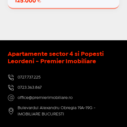
125.000
€
Apartamente sector 4 si Popesti
Leordeni - Premier Imobiliare
0727.737.225
0723.363.867
office@premierimobiliare.ro
Bulevardul Alexandru Obregia 19A-19G -
IMOBILIARE BUCURESTI