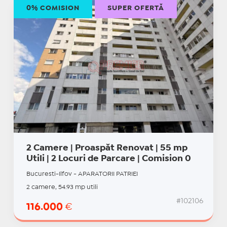
0% COMISION
SUPER OFERTĂ
2 Camere | Proaspăt Renovat | 55 mp
Utili | 2 Locuri de Parcare | Comision 0
Bucuresti-Ilfov - APARATORII PATRIEI
2 camere, 54.93 mp utili
#102106
116.000
€