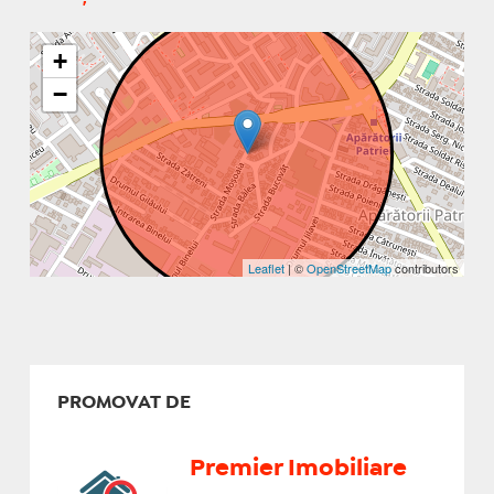
+
−
Leaflet
| ©
OpenStreetMap
contributors
PROMOVAT DE
Premier Imobiliare