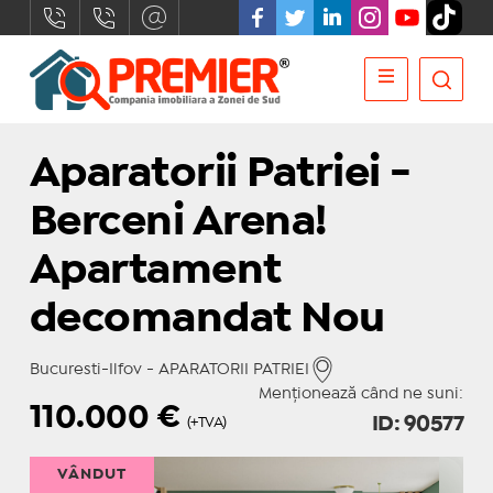
Aparatorii Patriei -
Berceni Arena!
Apartament
decomandat Nou
Bucuresti-Ilfov - APARATORII PATRIEI
Menționează când ne suni:
110.000
€
ID: 90577
(+TVA)
VÂNDUT