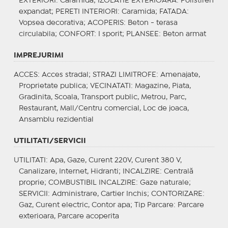
EXTERIORI
: Caramida;
IZOLATIE EXTERIOARA
: Polistiren
expandat;
PERETI INTERIORI
: Caramida;
FATADA
:
Vopsea decorativa;
ACOPERIS
: Beton - terasa
circulabila;
CONFORT
: I sporit;
PLANSEE
: Beton armat
IMPREJURIMI
ACCES
: Acces stradal;
STRAZI LIMITROFE
: Amenajate,
Proprietate publica;
VECINATATI
: Magazine, Piata,
Gradinita, Scoala, Transport public, Metrou, Parc,
Restaurant, Mall/Centru comercial, Loc de joaca,
Ansamblu rezidential
UTILITATI/SERVICII
UTILITATI
: Apa, Gaze, Curent 220V, Curent 380 V,
Canalizare, Internet, Hidranti;
INCALZIRE
: Centrală
proprie;
COMBUSTIBIL INCALZIRE
: Gaze naturale;
SERVICII
: Administrare, Cartier Inchis;
CONTORIZARE
:
Gaz, Curent electric, Contor apa;
Tip Parcare
: Parcare
exterioara, Parcare acoperita