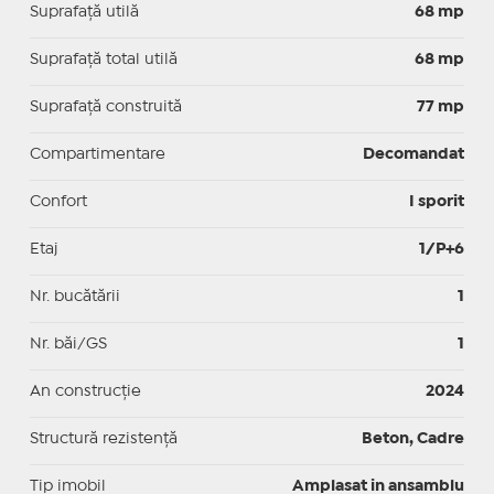
Suprafaţă utilă
68 mp
Suprafaţă total utilă
68 mp
Suprafaţă construită
77 mp
Compartimentare
Decomandat
Confort
I sporit
Etaj
1/P+6
Nr. bucătării
1
Nr. băi/GS
1
An construcție
2024
Structură rezistență
Beton, Cadre
Tip imobil
Amplasat in ansamblu