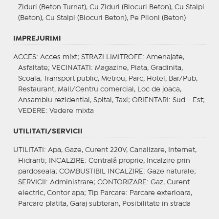
Ziduri (Beton Turnat), Cu Ziduri (Blocuri Beton), Cu Stalpi
(Beton), Cu Stalpi (Blocuri Beton), Pe Piloni (Beton)
IMPREJURIMI
ACCES
: Acces mixt;
STRAZI LIMITROFE
: Amenajate,
Asfaltate;
VECINATATI
: Magazine, Piata, Gradinita,
Scoala, Transport public, Metrou, Parc, Hotel, Bar/Pub,
Restaurant, Mall/Centru comercial, Loc de joaca,
Ansamblu rezidential, Spital, Taxi;
ORIENTARI
: Sud - Est;
VEDERE
: Vedere mixta
UTILITATI/SERVICII
UTILITATI
: Apa, Gaze, Curent 220V, Canalizare, Internet,
Hidranti;
INCALZIRE
: Centrală proprie, Incalzire prin
pardoseala;
COMBUSTIBIL INCALZIRE
: Gaze naturale;
SERVICII
: Administrare;
CONTORIZARE
: Gaz, Curent
electric, Contor apa;
Tip Parcare
: Parcare exterioara,
Parcare platita, Garaj subteran, Posibilitate in strada