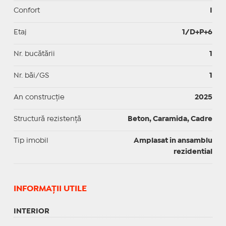
Confort
I
Etaj
1/D+P+6
Nr. bucătării
1
Nr. băi/GS
1
An construcție
2025
Structură rezistență
Beton, Caramida, Cadre
Tip imobil
Amplasat in ansamblu
rezidential
INFORMAŢII UTILE
INTERIOR