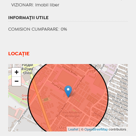
VIZIONARI
: Imobil liber
INFORMAŢII UTILE
COMISION CUMPARARE: 0%
LOCAȚIE
+
−
Leaflet
| ©
OpenStreetMap
contributors