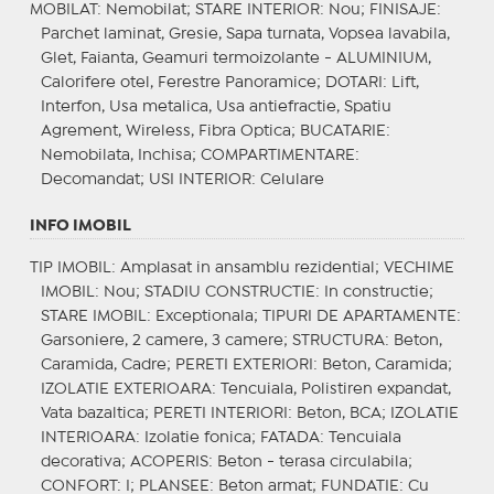
MOBILAT
: Nemobilat;
STARE INTERIOR
: Nou;
FINISAJE
:
Parchet laminat, Gresie, Sapa turnata, Vopsea lavabila,
Glet, Faianta, Geamuri termoizolante - ALUMINIUM,
Calorifere otel, Ferestre Panoramice;
DOTARI
: Lift,
Interfon, Usa metalica, Usa antiefractie, Spatiu
Agrement, Wireless, Fibra Optica;
BUCATARIE
:
Nemobilata, Inchisa;
COMPARTIMENTARE
:
Decomandat;
USI INTERIOR
: Celulare
INFO IMOBIL
TIP IMOBIL
: Amplasat in ansamblu rezidential;
VECHIME
IMOBIL
: Nou;
STADIU CONSTRUCTIE
: In constructie;
STARE IMOBIL
: Exceptionala;
TIPURI DE APARTAMENTE
:
Garsoniere, 2 camere, 3 camere;
STRUCTURA
: Beton,
Caramida, Cadre;
PERETI EXTERIORI
: Beton, Caramida;
IZOLATIE EXTERIOARA
: Tencuiala, Polistiren expandat,
Vata bazaltica;
PERETI INTERIORI
: Beton, BCA;
IZOLATIE
INTERIOARA
: Izolatie fonica;
FATADA
: Tencuiala
decorativa;
ACOPERIS
: Beton - terasa circulabila;
CONFORT
: I;
PLANSEE
: Beton armat;
FUNDATIE
: Cu