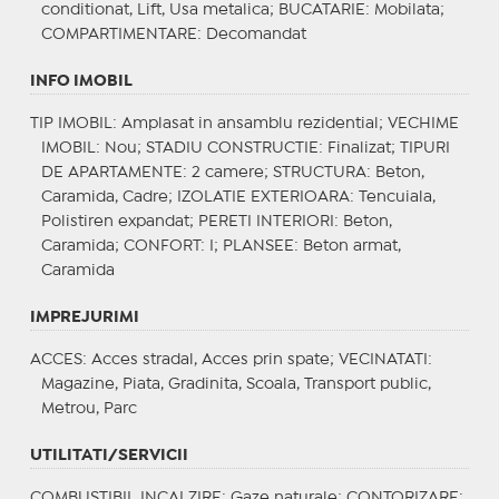
conditionat, Lift, Usa metalica;
BUCATARIE
: Mobilata;
COMPARTIMENTARE
: Decomandat
INFO IMOBIL
TIP IMOBIL
: Amplasat in ansamblu rezidential;
VECHIME
IMOBIL
: Nou;
STADIU CONSTRUCTIE
: Finalizat;
TIPURI
DE APARTAMENTE
: 2 camere;
STRUCTURA
: Beton,
Caramida, Cadre;
IZOLATIE EXTERIOARA
: Tencuiala,
Polistiren expandat;
PERETI INTERIORI
: Beton,
Caramida;
CONFORT
: I;
PLANSEE
: Beton armat,
Caramida
IMPREJURIMI
ACCES
: Acces stradal, Acces prin spate;
VECINATATI
:
Magazine, Piata, Gradinita, Scoala, Transport public,
Metrou, Parc
UTILITATI/SERVICII
COMBUSTIBIL INCALZIRE
: Gaze naturale;
CONTORIZARE
: