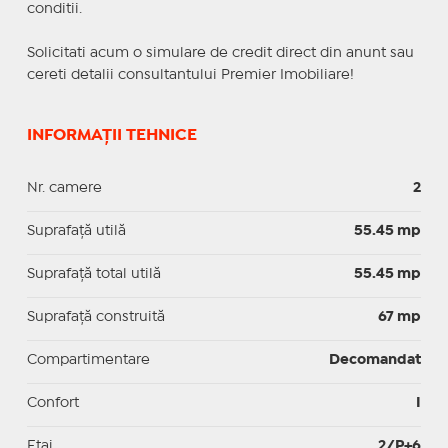
conditii.
Solicitati acum o simulare de credit direct din anunt sau
cereti detalii consultantului Premier Imobiliare!
INFORMAȚII TEHNICE
Nr. camere
2
Suprafaţă utilă
55.45 mp
Suprafaţă total utilă
55.45 mp
Suprafaţă construită
67 mp
Compartimentare
Decomandat
Confort
I
Etaj
2/P+6