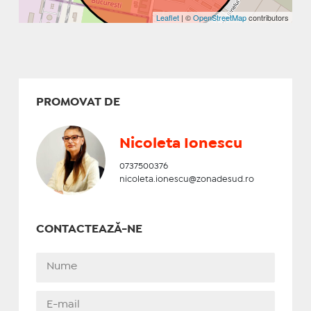
Leaflet
| ©
OpenStreetMap
contributors
PROMOVAT DE
Nicoleta Ionescu
0737500376
nicoleta.ionescu@zonadesud.ro
CONTACTEAZĂ-NE