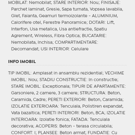
MOBILAT
: Nemobilat;
STARE INTERIOR
: Nou;
FINISAJE
:
Parchet laminat, Gresie, Sapa turnata, Vopsea lavabila,
Glet, Faianta, Geamuri termoizolante - ALUMINIUM,
Calorifere otel, Ferestre Panoramice;
DOTARI
: Lift,
Interfon, Usa metalica, Usa antiefractie, Spatiu
Agrement, Wireless, Fibra Optica;
BUCATARIE
:
Nemobilata, Inchisa;
COMPARTIMENTARE
:
Decomandat;
USI INTERIOR
: Celulare
INFO IMOBIL
TIP IMOBIL
: Amplasat in ansamblu rezidential;
VECHIME
IMOBIL
: Nou;
STADIU CONSTRUCTIE
: In constructie;
STARE IMOBIL
: Exceptionala;
TIPURI DE APARTAMENTE
:
Garsoniere, 2 camere, 3 camere;
STRUCTURA
: Beton,
Caramida, Cadre;
PERETI EXTERIORI
: Beton, Caramida;
IZOLATIE EXTERIOARA
: Tencuiala, Polistiren expandat,
Vata bazaltica;
PERETI INTERIORI
: Beton, BCA;
IZOLATIE
INTERIOARA
: Izolatie fonica;
FATADA
: Tencuiala
decorativa;
ACOPERIS
: Beton - terasa circulabila;
CONFORT
: I;
PLANSEE
: Beton armat;
FUNDATIE
: Cu