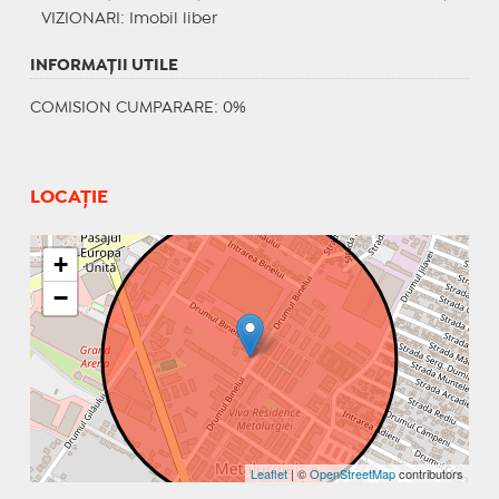
VIZIONARI
: Imobil liber
INFORMAŢII UTILE
COMISION CUMPARARE: 0%
LOCAȚIE
+
−
Leaflet
| ©
OpenStreetMap
contributors