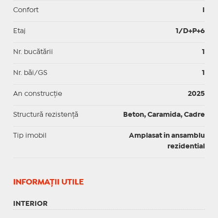
Confort
I
Etaj
1/D+P+6
Nr. bucătării
1
Nr. băi/GS
1
An construcție
2025
Structură rezistență
Beton, Caramida, Cadre
Tip imobil
Amplasat in ansamblu
rezidential
INFORMAŢII UTILE
INTERIOR