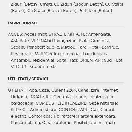
Ziduri (Beton Turnat), Cu Ziduri (Blocuri Beton), Cu Stalpi
(Beton), Cu Stalpi (Blocuri Beton), Pe Piloni (Beton)
IMPREJURIMI
ACCES
: Acces mixt;
STRAZI LIMITROFE
: Amenajate,
Asfaltate;
VECINATATI
: Magazine, Piata, Gradinita,
Scoala, Transport public, Metrou, Parc, Hotel, Bar/Pub,
Restaurant, Mall/Centru comercial, Loc de joaca,
Ansamblu rezidential, Spital, Taxi;
ORIENTARI
: Sud - Est;
VEDERE
: Vedere mixta
UTILITATI/SERVICII
UTILITATI
: Apa, Gaze, Curent 220V, Canalizare, Internet,
Hidranti;
INCALZIRE
: Centrală proprie, Incalzire prin
pardoseala;
COMBUSTIBIL INCALZIRE
: Gaze naturale;
SERVICII
: Administrare;
CONTORIZARE
: Gaz, Curent
electric, Contor apa;
Tip Parcare
: Parcare exterioara,
Parcare platita, Garaj subteran, Posibilitate in strada