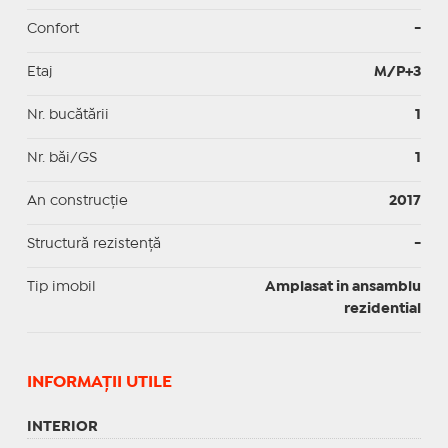
Confort
-
Etaj
M/P+3
Nr. bucătării
1
Nr. băi/GS
1
An construcție
2017
Structură rezistență
-
Tip imobil
Amplasat in ansamblu
rezidential
INFORMAŢII UTILE
INTERIOR