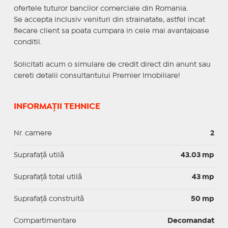
ofertele tuturor bancilor comerciale din Romania.
Se accepta inclusiv venituri din strainatate, astfel incat
fiecare client sa poata cumpara in cele mai avantajoase
conditii.
Solicitati acum o simulare de credit direct din anunt sau
cereti detalii consultantului Premier Imobiliare!
INFORMAȚII TEHNICE
Nr. camere
2
Suprafaţă utilă
43.03 mp
Suprafaţă total utilă
43 mp
Suprafaţă construită
50 mp
Compartimentare
Decomandat