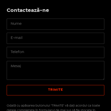
Contactează-ne
Odată cu apăsarea butonului "TRIMITE" vă daţi acordul ca toate
datele completate în formularul de mai sus să fie stocate în