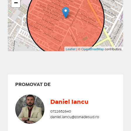
−
Leaflet
| ©
OpenStreetMap
contributors
PROMOVAT DE
Daniel Iancu
0722652640
daniel.iancu@zonadesud.ro