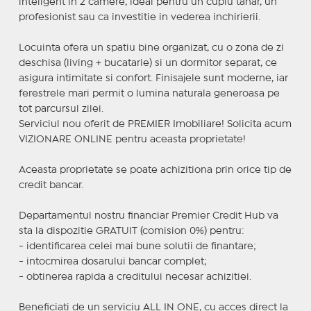
inteligent in 2 camere, ideal pentru un cuplu tanar, un
profesionist sau ca investitie in vederea inchirierii.
Locuinta ofera un spatiu bine organizat, cu o zona de zi
deschisa (living + bucatarie) si un dormitor separat, ce
asigura intimitate si confort. Finisajele sunt moderne, iar
ferestrele mari permit o lumina naturala generoasa pe
tot parcursul zilei.
Serviciul nou oferit de PREMIER Imobiliare! Solicita acum
VIZIONARE ONLINE pentru aceasta proprietate!
Aceasta proprietate se poate achizitiona prin orice tip de
credit bancar.
Departamentul nostru financiar Premier Credit Hub va
sta la dispozitie GRATUIT (comision 0%) pentru:
- identificarea celei mai bune solutii de finantare;
- intocmirea dosarului bancar complet;
- obtinerea rapida a creditului necesar achizitiei.
Beneficiati de un serviciu ALL IN ONE, cu acces direct la