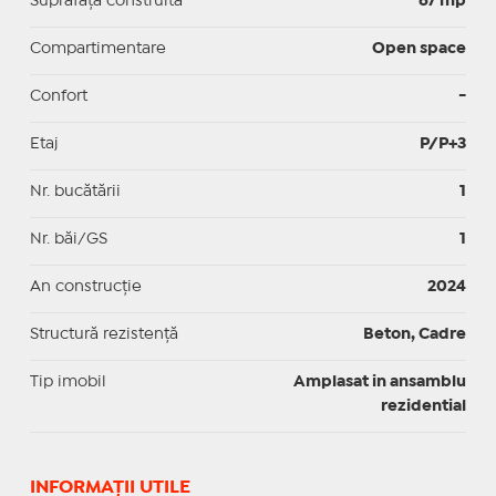
Suprafaţă construită
67 mp
Compartimentare
Open space
Confort
-
Etaj
P/P+3
Nr. bucătării
1
Nr. băi/GS
1
An construcție
2024
Structură rezistență
Beton, Cadre
Tip imobil
Amplasat in ansamblu
rezidential
INFORMAŢII UTILE