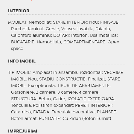
INTERIOR
MOBILAT
: Nemobilat;
STARE INTERIOR
: Nou;
FINISAJE
:
Parchet laminat, Gresie, Vopsea lavabila, Faianta,
Calorifere aluminiu;
DOTARI
: Interfon, Usa metalica;
BUCATARIE
: Nemobilata;
COMPARTIMENTARE
: Open
space
INFO IMOBIL
TIP IMOBIL
: Amplasat in ansamblu rezidential;
VECHIME
IMOBIL
: Nou;
STADIU CONSTRUCTIE
: Finalizat;
STARE
IMOBIL
: Exceptionala;
TIPURI DE APARTAMENTE
:
Garsoniere, 2 camere, 3 camere, 4 camere;
STRUCTURA
: Beton, Cadre;
IZOLATIE EXTERIOARA
:
Tencuiala, Polistiren expandat;
PERETI INTERIORI
:
Caramida;
FATADA
: Tencuiala decorativa;
PLANSEE
:
Beton armat;
FUNDATIE
: Cu Ziduri (Beton Turnat)
IMPREJURIMI