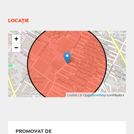
LOCAȚIE
+
−
Leaflet
| ©
OpenStreetMap
contributors
PROMOVAT DE