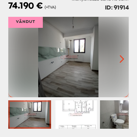
74.190
€
ID: 91914
(+TVA)
VÂNDUT