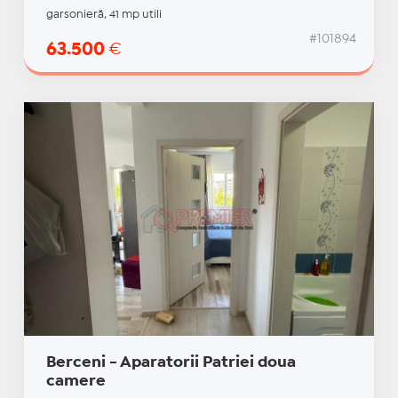
garsonieră, 41 mp utili
#101894
63.500
€
Berceni - Aparatorii Patriei doua
camere