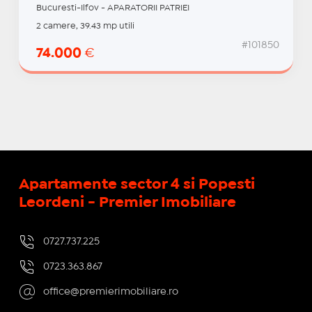
Bucuresti-Ilfov - APARATORII PATRIEI
2 camere, 39.43 mp utili
#101850
74.000
€
Apartamente sector 4 si Popesti
Leordeni - Premier Imobiliare
0727.737.225
0723.363.867
office@premierimobiliare.ro