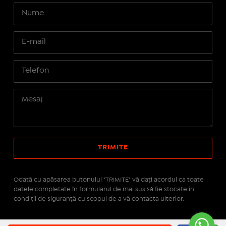
Odată cu apăsarea butonului "TRIMITE" vă daţi acordul ca toate
datele completate în formularul de mai sus să fie stocate în
condiţii de siguranţă cu scopul de a vă contacta ulterior.