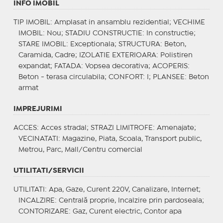
INFO IMOBIL
TIP IMOBIL
: Amplasat in ansamblu rezidential;
VECHIME
IMOBIL
: Nou;
STADIU CONSTRUCTIE
: In constructie;
STARE IMOBIL
: Exceptionala;
STRUCTURA
: Beton,
Caramida, Cadre;
IZOLATIE EXTERIOARA
: Polistiren
expandat;
FATADA
: Vopsea decorativa;
ACOPERIS
:
Beton - terasa circulabila;
CONFORT
: I;
PLANSEE
: Beton
armat
IMPREJURIMI
ACCES
: Acces stradal;
STRAZI LIMITROFE
: Amenajate;
VECINATATI
: Magazine, Piata, Scoala, Transport public,
Metrou, Parc, Mall/Centru comercial
UTILITATI/SERVICII
UTILITATI
: Apa, Gaze, Curent 220V, Canalizare, Internet;
INCALZIRE
: Centrală proprie, Incalzire prin pardoseala;
CONTORIZARE
: Gaz, Curent electric, Contor apa