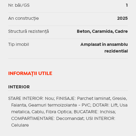
Nr. băi/GS
1
An construcție
2025
Structură rezistență
Beton, Caramida, Cadre
Tip imobil
Amplasat in ansamblu
rezidential
INFORMAŢII UTILE
INTERIOR
STARE INTERIOR
: Nou;
FINISAJE
: Parchet laminat, Gresie,
Faianta, Geamuri termoizolante - PVC;
DOTARI
: Lift, Usa
metalica, Cablu, Fibra Optica;
BUCATARIE
: Inchisa;
COMPARTIMENTARE
: Decomandat;
USI INTERIOR
:
Celulare