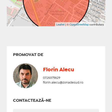
Leaflet
| ©
OpenStreetMap
contributors
PROMOVAT DE
Florin Alecu
0726375629
florin.alecu@zonadesud.ro
CONTACTEAZĂ-NE