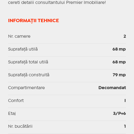
cereti detalii consultantului Premier Imobiliare!
INFORMAȚII TEHNICE
Nr. camere
2
Suprafaţă utilă
68 mp
Suprafaţă total utilă
68 mp
Suprafaţă construită
79 mp
Compartimentare
Decomandat
Confort
I
Etaj
3/P+6
Nr. bucătării
1