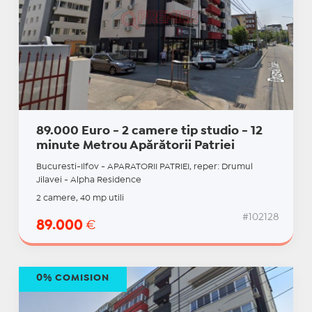
89.000 Euro - 2 camere tip studio - 12
minute Metrou Apărătorii Patriei
Bucuresti-Ilfov - APARATORII PATRIEI, reper: Drumul
Jilavei - Alpha Residence
2 camere, 40 mp utili
#102128
89.000
€
0% COMISION