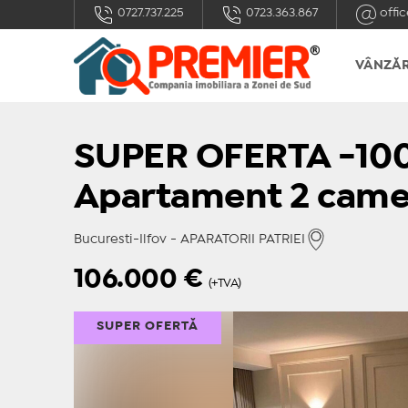
0727.737.225
0723.363.867
offic
VÂNZĂR
SUPER OFERTA -10
Apartament 2 camere
Bucuresti-Ilfov - APARATORII PATRIEI
106.000
€
(+TVA)
SUPER OFERTĂ