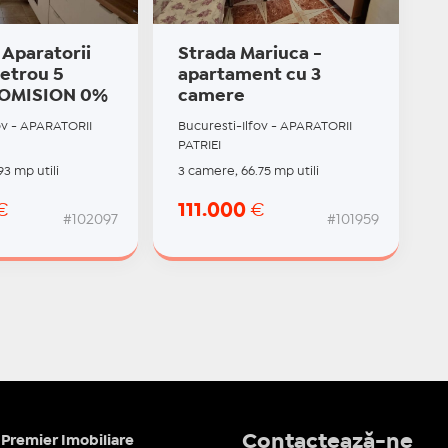
Aparatorii
Strada Mariuca -
Metrou 5
apartament cu 3
COMISION 0%
camere
ov - APARATORII
Bucuresti-Ilfov - APARATORII
PATRIEI
93 mp utili
3 camere, 66.75 mp utili
€
111.000
€
#102097
#101959
Contactează-ne
Premier Imobiliare