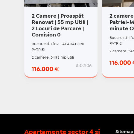
2 Camere | Proaspăt
2 camere 
Renovat | 55 mp Utili |
Patriei-
2 Locuri de Parcare |
minute 
Comision 0
Bucuresti-Ilf
PATRIEI
Bucuresti-Ilfov - APARATORII
PATRIEI
2 camere, 54.
2 camere, 54.93 mp utili
116.000
#102106
116.000
€
Apartamente sector 4 si
Sitemap 