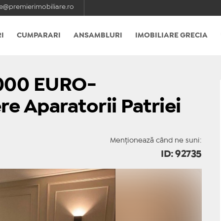
e@premierimobiliare.ro
I
CUMPARARI
ANSAMBLURI
IMOBILIARE GRECIA
000 EURO-
 Aparatorii Patriei
Menționează când ne suni:
ID: 92735