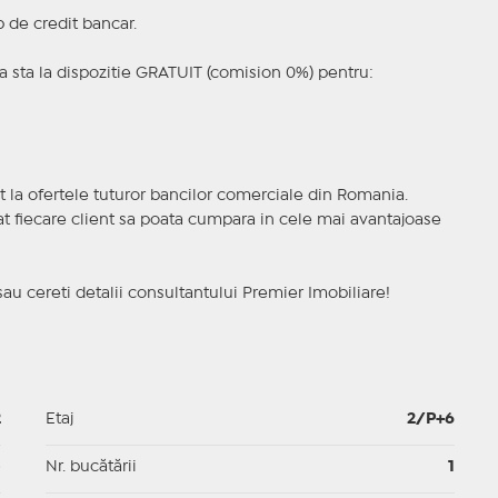
p de credit bancar.
 sta la dispozitie GRATUIT (comision 0%) pentru:
t la ofertele tuturor bancilor comerciale din Romania.
ncat fiecare client sa poata cumpara in cele mai avantajoase
sau cereti detalii consultantului Premier Imobiliare!
2
Etaj
2/P+6
p
Nr. bucătării
1