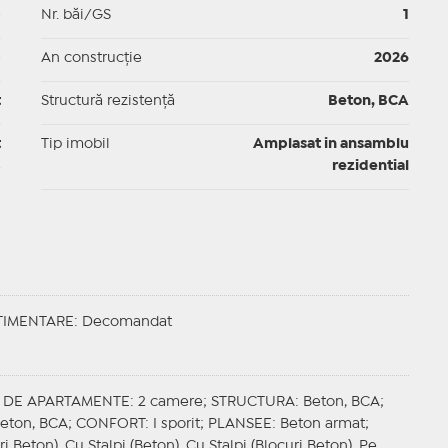
p
Nr. băi/GS
1
p
An construcție
2026
t
Structură rezistență
Beton, BCA
t
Tip imobil
Amplasat in ansamblu
rezidential
IMENTARE
: Decomandat
I DE APARTAMENTE
: 2 camere;
STRUCTURA
: Beton, BCA;
Beton, BCA;
CONFORT
: I sporit;
PLANSEE
: Beton armat;
ri Beton), Cu Stalpi (Beton), Cu Stalpi (Blocuri Beton), Pe