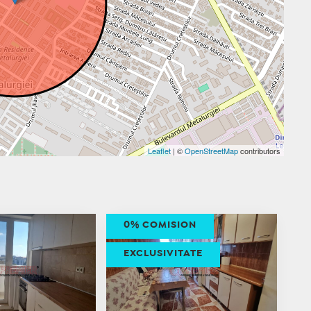
Leaflet
| ©
OpenStreetMap
contributors
0% COMISION
EXCLUSIVITATE