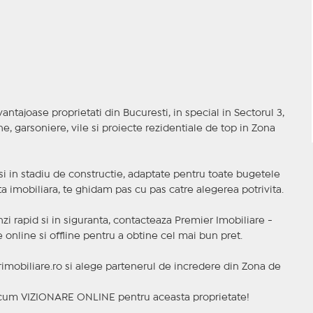
antajoase proprietati din Bucuresti, in special in Sectorul 3,
 garsoniere, vile si proiecte rezidentiale de top in Zona
t si in stadiu de constructie, adaptate pentru toate bugetele
a imobiliara, te ghidam pas cu pas catre alegerea potrivita.
nzi rapid si in siguranta, contacteaza Premier Imobiliare -
online si offline pentru a obtine cel mai bun pret.
mobiliare.ro si alege partenerul de incredere din Zona de
a acum VIZIONARE ONLINE pentru aceasta proprietate!