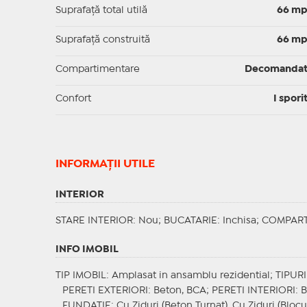
Suprafaţă total utilă
66 m
Suprafaţă construită
66 m
Compartimentare
Decomanda
Confort
I spori
INFORMAŢII UTILE
INTERIOR
STARE INTERIOR
: Nou;
BUCATARIE
: Inchisa;
COMPART
INFO IMOBIL
TIP IMOBIL
: Amplasat in ansamblu rezidential;
TIPUR
PERETI EXTERIORI
: Beton, BCA;
PERETI INTERIORI
: 
FUNDATIE
: Cu Ziduri (Beton Turnat), Cu Ziduri (Blocu