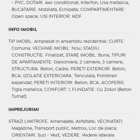
- PVC;
DOTARI
: Aer conditionat, Interfon, Usa metalica;
BUCATARIE
: Mobilata, Echipata;
COMPARTIMENTARE
:
Open space;
USI INTERIOR
: MDF
INFO IMOBIL
TIP IMOBIL
: Amplasat in ansamblu rezidential;
CURTE
:
Comuna;
VECHIME IMOBIL
: Nou;
STADIU
CONSTRUCTIE
: Finalizat;
STARE IMOBIL
: Buna;
TIPURI
DE APARTAMENTE
: Garsoniere, 2 camere, 3 camere;
STRUCTURA
: Beton, Cadre;
PERETI EXTERIORI
: Beton,
BCA;
IZOLATIE EXTERIOARA
: Tencuiala, Polistiren
expandat;
PERETI INTERIORI
: Beton, BCA;
ACOPERIS
:
Tigla metalica;
CONFORT
: I;
FUNDATIE
: Cu Ziduri (Beton
Turnat)
IMPREJURIMI
STRAZI LIMITROFE
: Amenajate, Asfaltate;
VECINATATI
:
Magazine, Transport public, Metrou, Loc de joaca;
ORIENTARI
: Sud - Vest;
VEDERE
: Vedere laterala