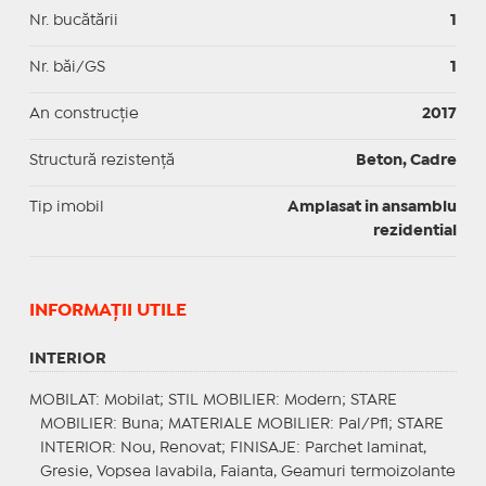
Nr. bucătării
1
Nr. băi/GS
1
An construcție
2017
Structură rezistență
Beton, Cadre
Tip imobil
Amplasat in ansamblu
rezidential
INFORMAŢII UTILE
INTERIOR
MOBILAT
: Mobilat;
STIL MOBILIER
: Modern;
STARE
MOBILIER
: Buna;
MATERIALE MOBILIER
: Pal/Pfl;
STARE
INTERIOR
: Nou, Renovat;
FINISAJE
: Parchet laminat,
Gresie, Vopsea lavabila, Faianta, Geamuri termoizolante