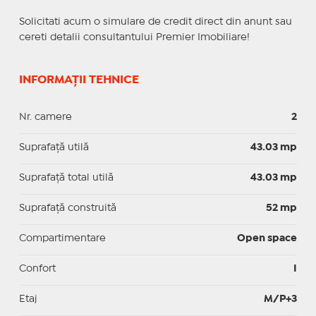
Solicitati acum o simulare de credit direct din anunt sau
cereti detalii consultantului Premier Imobiliare!
INFORMAȚII TEHNICE
Nr. camere
2
Suprafaţă utilă
43.03 mp
Suprafaţă total utilă
43.03 mp
Suprafaţă construită
52 mp
Compartimentare
Open space
Confort
I
Etaj
M/P+3