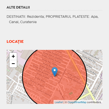
ALTE DETALII
DESTINATII
: Rezidenta;
PROPRIETARUL PLATESTE
: Apa,
Canal, Curatenie
LOCAȚIE
+
−
Leaflet
| ©
OpenStreetMap
contributors