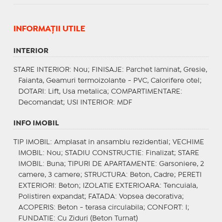
INFORMAŢII UTILE
INTERIOR
STARE INTERIOR
: Nou;
FINISAJE
: Parchet laminat, Gresie,
Faianta, Geamuri termoizolante - PVC, Calorifere otel;
DOTARI
: Lift, Usa metalica;
COMPARTIMENTARE
:
Decomandat;
USI INTERIOR
: MDF
INFO IMOBIL
TIP IMOBIL
: Amplasat in ansamblu rezidential;
VECHIME
IMOBIL
: Nou;
STADIU CONSTRUCTIE
: Finalizat;
STARE
IMOBIL
: Buna;
TIPURI DE APARTAMENTE
: Garsoniere, 2
camere, 3 camere;
STRUCTURA
: Beton, Cadre;
PERETI
EXTERIORI
: Beton;
IZOLATIE EXTERIOARA
: Tencuiala,
Polistiren expandat;
FATADA
: Vopsea decorativa;
ACOPERIS
: Beton - terasa circulabila;
CONFORT
: I;
FUNDATIE
: Cu Ziduri (Beton Turnat)