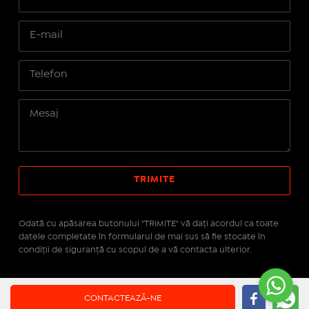
Odată cu apăsarea butonului "TRIMITE" vă daţi acordul ca toate
datele completate în formularul de mai sus să fie stocate în
condiţii de siguranţă cu scopul de a vă contacta ulterior.
Site realizat pe platforma
IMOPEDIA.ro - Anunțuri
CONTACTEAZĂ-NE
Imobiliare
pe tehnologie
Real Manager - CRM Imobiliar