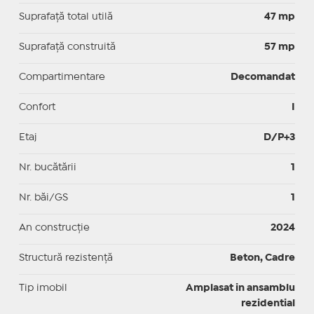
Suprafaţă total utilă
47 mp
Suprafaţă construită
57 mp
Compartimentare
Decomandat
Confort
I
Etaj
D/P+3
Nr. bucătării
1
Nr. băi/GS
1
An construcție
2024
Structură rezistență
Beton, Cadre
Tip imobil
Amplasat in ansamblu
rezidential