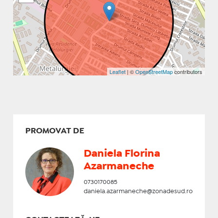
Leaflet
| ©
OpenStreetMap
contributors
PROMOVAT DE
Daniela Florina
Azarmaneche
0730170085
daniela.azarmaneche@zonadesud.ro