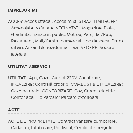
IMPREJURIMI
ACCES
: Acces stradal, Acces mixt;
STRAZI LIMITROFE
:
Amenajate, Asfaltate;
VECINATATI
: Magazine, Piata,
Gradinita, Transport public, Metrou, Parc, Bar/Pub,
Restaurant, Mall/Centru comercial, Loc de joaca, Drum
urban, Ansamblu rezidential, Taxi;
VEDERE
: Vedere
laterala
UTILITATI/SERVICII
UTILITATI
: Apa, Gaze, Curent 220V, Canalizare;
INCALZIRE
: Centrală proprie;
COMBUSTIBIL INCALZIRE
:
Gaze naturale;
CONTORIZARE
: Gaz, Curent electric,
Contor apa;
Tip Parcare
: Parcare exterioara
ACTE
ACTE DE PROPRIETATE
: Contract vanzare cumparare,
Cadastru, Intabulare, Rol fiscal, Certificat energetic;