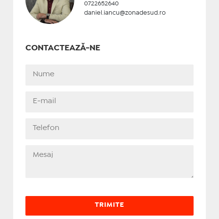
0722652640
daniel.iancu@zonadesud.ro
CONTACTEAZĂ-NE