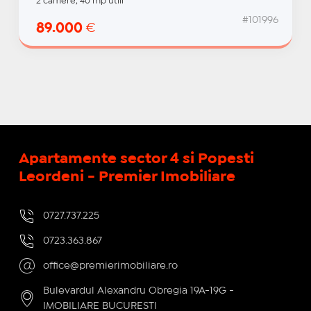
2 camere, 40 mp utili
#101996
89.000
€
Apartamente sector 4 si Popesti
Leordeni - Premier Imobiliare
0727.737.225
0723.363.867
office@premierimobiliare.ro
Bulevardul Alexandru Obregia 19A-19G -
IMOBILIARE BUCURESTI