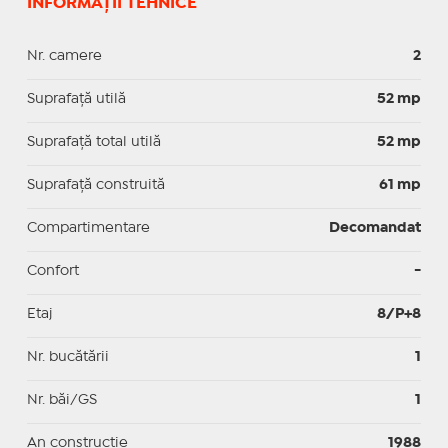
INFORMAȚII TEHNICE
Nr. camere
2
Suprafaţă utilă
52 mp
Suprafaţă total utilă
52 mp
Suprafaţă construită
61 mp
Compartimentare
Decomandat
Confort
-
Etaj
8/P+8
Nr. bucătării
1
Nr. băi/GS
1
An construcție
1988