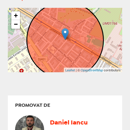
+
−
Leaflet
| ©
OpenStreetMap
contributors
PROMOVAT DE
Daniel Iancu