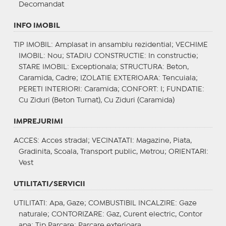
Decomandat
INFO IMOBIL
TIP IMOBIL
: Amplasat in ansamblu rezidential;
VECHIME
IMOBIL
: Nou;
STADIU CONSTRUCTIE
: In constructie;
STARE IMOBIL
: Exceptionala;
STRUCTURA
: Beton,
Caramida, Cadre;
IZOLATIE EXTERIOARA
: Tencuiala;
PERETI INTERIORI
: Caramida;
CONFORT
: I;
FUNDATIE
:
Cu Ziduri (Beton Turnat), Cu Ziduri (Caramida)
IMPREJURIMI
ACCES
: Acces stradal;
VECINATATI
: Magazine, Piata,
Gradinita, Scoala, Transport public, Metrou;
ORIENTARI
:
Vest
UTILITATI/SERVICII
UTILITATI
: Apa, Gaze;
COMBUSTIBIL INCALZIRE
: Gaze
naturale;
CONTORIZARE
: Gaz, Curent electric, Contor
apa;
Tip Parcare
: Parcare exterioara