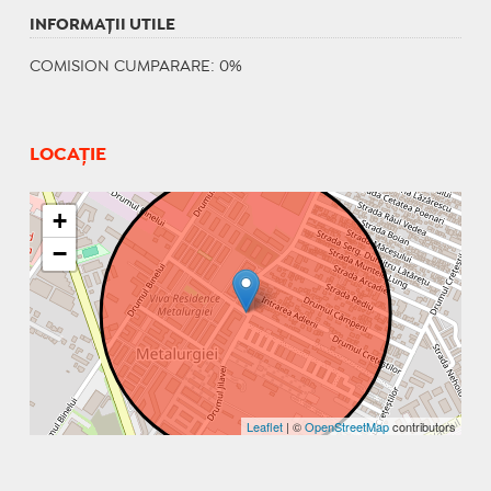
INFORMAŢII UTILE
COMISION CUMPARARE: 0%
LOCAȚIE
+
−
Leaflet
| ©
OpenStreetMap
contributors