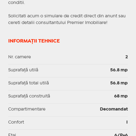
conditii.
Solicitati acum o simulare de credit direct din anunt sau
cereti detalii consultantului Premier Imobiliare!
INFORMAȚII TEHNICE
Nr. camere
2
Suprafaţă utilă
56.8 mp
Suprafaţă total utilă
56.8 mp
Suprafaţă construită
68 mp
Compartimentare
Decomandat
Confort
I
Etaj
6/P+6