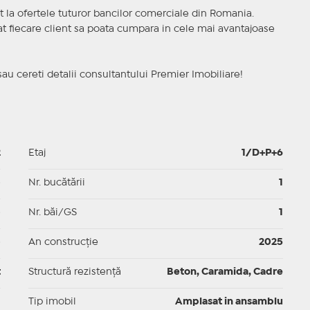
t la ofertele tuturor bancilor comerciale din Romania.
ncat fiecare client sa poata cumpara in cele mai avantajoase
sau cereti detalii consultantului Premier Imobiliare!
2
Etaj
1/D+P+6
p
Nr. bucătării
1
p
Nr. băi/GS
1
p
An construcție
2025
t
Structură rezistență
Beton, Caramida, Cadre
I
Tip imobil
Amplasat in ansamblu