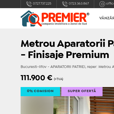
0727.737.225
0723.363.867
offic
VÂNZĂR
Metrou Aparatorii Pa
- Finisaje Premium
Bucuresti-Ilfov - APARATORII PATRIEI, reper: Metrou Ap
111.900
€
(+TVA)
0% COMISION
SUPER OFERTĂ