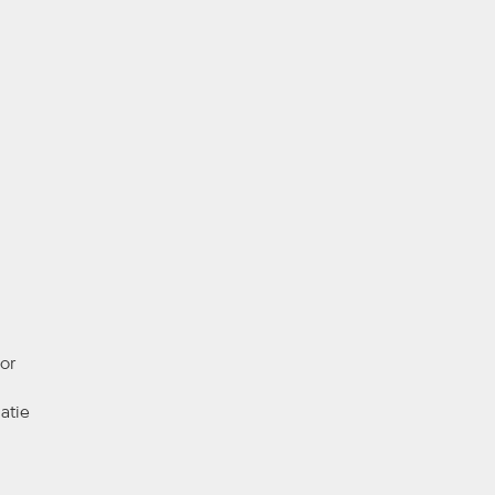
ior
atie