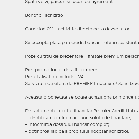
Spatii verzi, parcuri si locuri de agrement
Beneficii achizitie
Comision 0% - achizitie directa de la dezvoltator
Se accepta plata prin credit bancar - oferim asistent
Poze cu titlu de prezentare - finisaje premium person
Pret promotional: detalii la cerere.
Pretul afisat nu include TVA.
Serviciul nou oferit de PREMIER Imobiliare! Solicit
Aceasta proprietate se poate achizitiona prin orice ti
Departamentul nostru financiar Premier Credit Hub va
- identificarea celei mai bune solutii de finantare;
- intocmirea dosarului bancar complet;
- obtinerea rapida a creditului necesar achizitiei.