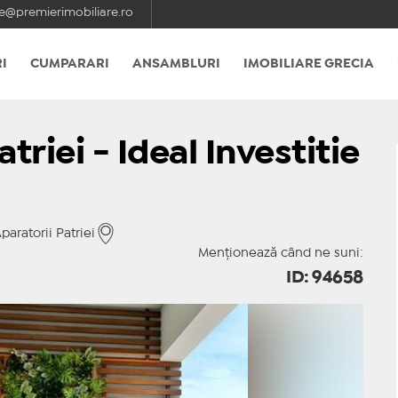
e@premierimobiliare.ro
I
CUMPARARI
ANSAMBLURI
IMOBILIARE GRECIA
triei - Ideal Investitie
aratorii Patriei
Menționează când ne suni:
ID: 94658