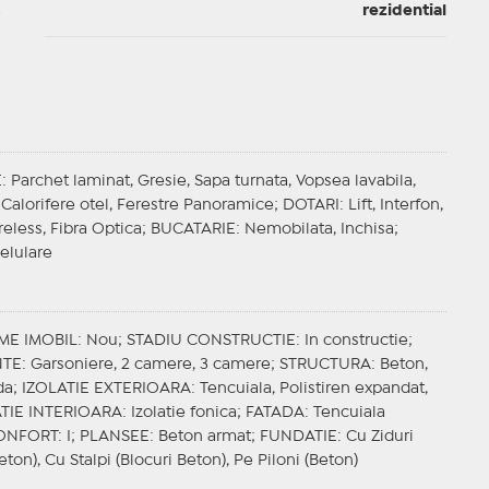
rezidential
E
: Parchet laminat, Gresie, Sapa turnata, Vopsea lavabila,
Calorifere otel, Ferestre Panoramice;
DOTARI
: Lift, Interfon,
reless, Fibra Optica;
BUCATARIE
: Nemobilata, Inchisa;
Celulare
ME IMOBIL
: Nou;
STADIU CONSTRUCTIE
: In constructie;
NTE
: Garsoniere, 2 camere, 3 camere;
STRUCTURA
: Beton,
da;
IZOLATIE EXTERIOARA
: Tencuiala, Polistiren expandat,
TIE INTERIOARA
: Izolatie fonica;
FATADA
: Tencuiala
ONFORT
: I;
PLANSEE
: Beton armat;
FUNDATIE
: Cu Ziduri
eton), Cu Stalpi (Blocuri Beton), Pe Piloni (Beton)