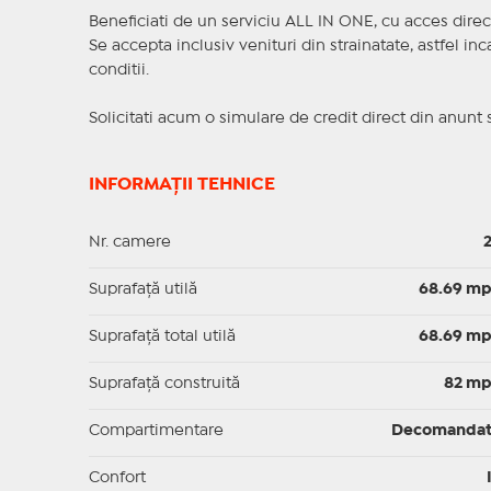
Beneficiati de un serviciu ALL IN ONE, cu acces direc
Se accepta inclusiv venituri din strainatate, astfel i
conditii.
Solicitati acum o simulare de credit direct din anunt 
INFORMAȚII TEHNICE
Nr. camere
Suprafaţă utilă
68.69 m
Suprafaţă total utilă
68.69 m
Suprafaţă construită
82 m
Compartimentare
Decomanda
Confort