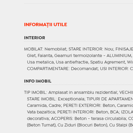
INFORMAŢII UTILE
INTERIOR
MOBILAT
: Nemobilat;
STARE INTERIOR
: Nou;
FINISAJ
Glet, Faianta, Geamuri termoizolante - ALUMINIUM, 
Usa metalica, Usa antiefractie, Spatiu Agrement, Wi
COMPARTIMENTARE
: Decomandat;
USI INTERIOR
: 
INFO IMOBIL
TIP IMOBIL
: Amplasat in ansamblu rezidential;
VECHI
STARE IMOBIL
: Exceptionala;
TIPURI DE APARTAME
Caramida, Cadre;
PERETI EXTERIORI
: Beton, Carami
Vata bazaltica;
PERETI INTERIORI
: Beton, BCA;
IZOLA
decorativa;
ACOPERIS
: Beton - terasa circulabila;
C
(Beton Turnat), Cu Ziduri (Blocuri Beton), Cu Stalpi (B