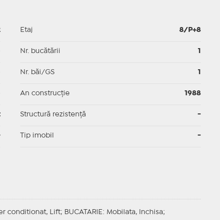
2
Etaj
8/P+8
p
Nr. bucătării
1
p
Nr. băi/GS
1
p
An construcție
1988
t
Structură rezistență
-
-
Tip imobil
-
er conditionat, Lift;
BUCATARIE
: Mobilata, Inchisa;