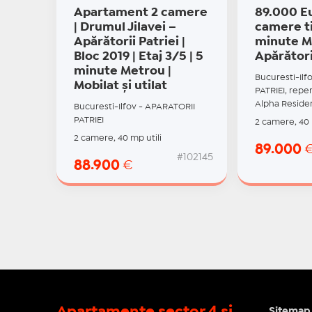
Apartament 2 camere
89.000 Eu
| Drumul Jilavei –
camere ti
Apărătorii Patriei |
minute M
Bloc 2019 | Etaj 3/5 | 5
Apărători
minute Metrou |
Bucuresti-Ilf
Mobilat și utilat
PATRIEI, reper
Alpha Reside
Bucuresti-Ilfov - APARATORII
PATRIEI
2 camere, 40 
2 camere, 40 mp utili
89.000
#102145
88.900
€
Apartamente sector 4 si
Sitemap 