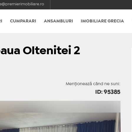
e@premierimobiliare.ro
I
CUMPARARI
ANSAMBLURI
IMOBILIARE GRECIA
aua Oltenitei 2
Menționează când ne suni:
ID: 95385