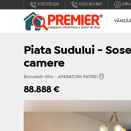
0727.737.225
0723.363.867
offic
VÂNZĂR
Piata Sudului - Sose
camere
Bucuresti-Ilfov - APARATORII PATRIEI
88.888
€