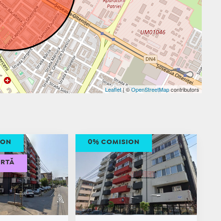
Leaflet
| ©
OpenStreetMap
contributors
ION
0% COMISION
ERTĂ