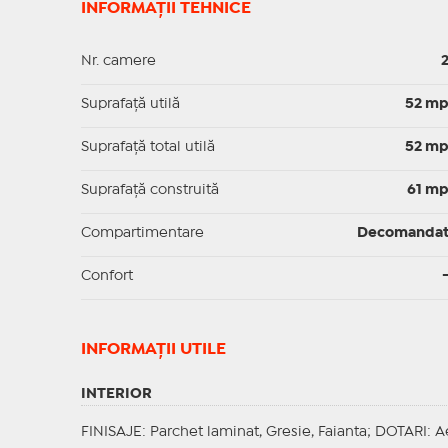
INFORMAȚII TEHNICE
Nr. camere
Suprafaţă utilă
52 m
Suprafaţă total utilă
52 m
Suprafaţă construită
61 m
Compartimentare
Decomanda
Confort
INFORMAŢII UTILE
INTERIOR
FINISAJE
: Parchet laminat, Gresie, Faianta;
DOTARI
: A