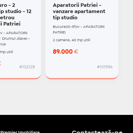
ro - 2
Aparatorii Patriei -
p studio - 12
vanzare apartament
etrou
tip studio
i Patriei
Bucuresti-Ilfov - APARATORII
PATRIEI
ov - APARATORII
: Drumul Jilavei -
2 camere, 40 mp utili
nce
89.000
€
mp utili
€
#102128
#101996
Contactează-ne
Premier Imobiliare