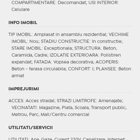
COMPARTIMENTARE
: Decomandat;
USI INTERIOR
:
Celulare
INFO IMOBIL
TIP IMOBIL
: Amplasat in ansamblu rezidential;
VECHIME
IMOBIL
: Nou;
STADIU CONSTRUCTIE
: In constructie;
STARE IMOBIL
: Exceptionala;
STRUCTURA
: Beton,
Caramida, Cadre;
IZOLATIE EXTERIOARA
: Polistiren
expandat;
FATADA
: Vopsea decorativa;
ACOPERIS
:
Beton - terasa circulabila;
CONFORT
: I;
PLANSEE
: Beton
armat
IMPREJURIMI
ACCES
: Acces stradal;
STRAZI LIMITROFE
: Amenajate;
VECINATATI
: Magazine, Piata, Scoala, Transport public,
Metrou, Parc, Mall/Centru comercial
UTILITATI/SERVICII
UTILITATI
: Apa, Gaze, Curent 220V, Canalizare, Internet;