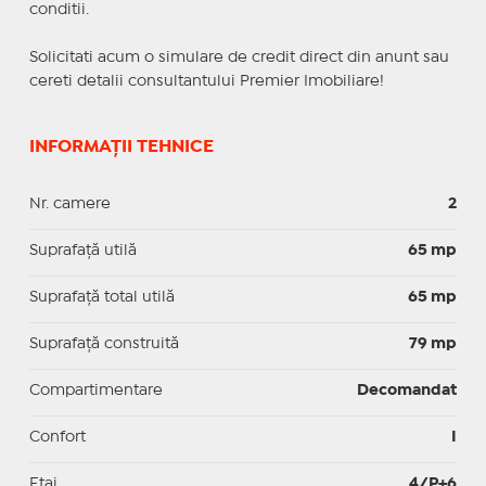
conditii.
Solicitati acum o simulare de credit direct din anunt sau
cereti detalii consultantului Premier Imobiliare!
INFORMAȚII TEHNICE
Nr. camere
2
Suprafaţă utilă
65 mp
Suprafaţă total utilă
65 mp
Suprafaţă construită
79 mp
Compartimentare
Decomandat
Confort
I
Etaj
4/P+6