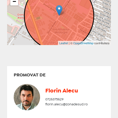
−
Leaflet
| ©
OpenStreetMap
contributors
PROMOVAT DE
Florin Alecu
0726375629
florin.alecu@zonadesud.ro