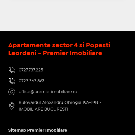
Apartamente sector 4 si Popesti
Leordeni - Premier Imobiliare
0727.737.225
0723.363.867
office@premierimobiliare.ro
Bulevardul Alexandru Obregia 19A-19G -
IMOBILIARE BUCURESTI
Sitemap Premier Imobiliare