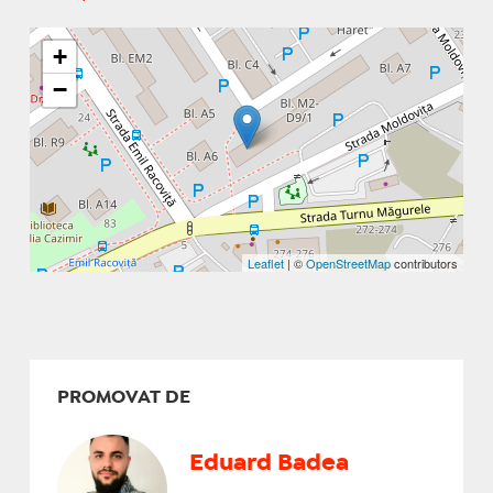
+
−
Leaflet
| ©
OpenStreetMap
contributors
PROMOVAT DE
Eduard Badea