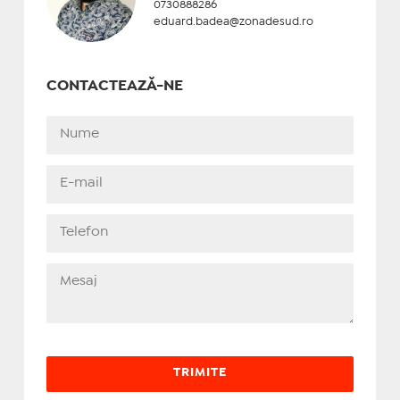
0730888286
eduard.badea@zonadesud.ro
CONTACTEAZĂ-NE