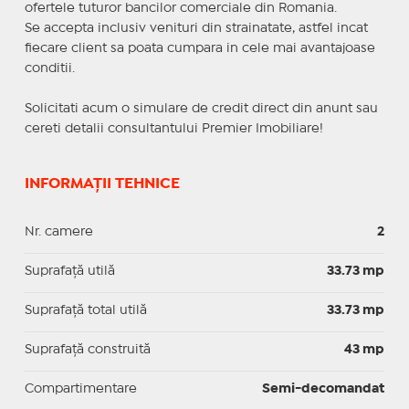
ofertele tuturor bancilor comerciale din Romania.
Se accepta inclusiv venituri din strainatate, astfel incat
fiecare client sa poata cumpara in cele mai avantajoase
conditii.
Solicitati acum o simulare de credit direct din anunt sau
cereti detalii consultantului Premier Imobiliare!
INFORMAȚII TEHNICE
Nr. camere
2
Suprafaţă utilă
33.73 mp
Suprafaţă total utilă
33.73 mp
Suprafaţă construită
43 mp
Compartimentare
Semi-decomandat