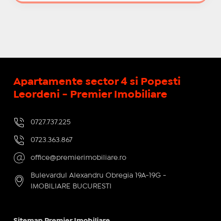
Apartamente sector 4 si Popesti
Leordeni - Premier Imobiliare
0727.737.225
0723.363.867
office@premierimobiliare.ro
Bulevardul Alexandru Obregia 19A-19G -
IMOBILIARE BUCURESTI
Sitemap Premier Imobiliare