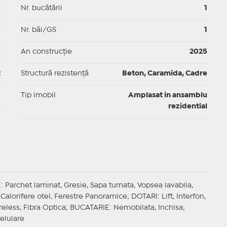
p
Nr. bucătării
1
p
Nr. băi/GS
1
p
An construcție
2025
t
Structură rezistență
Beton, Caramida, Cadre
I
Tip imobil
Amplasat in ansamblu
rezidential
E
: Parchet laminat, Gresie, Sapa turnata, Vopsea lavabila,
Calorifere otel, Ferestre Panoramice;
DOTARI
: Lift, Interfon,
reless, Fibra Optica;
BUCATARIE
: Nemobilata, Inchisa;
Celulare