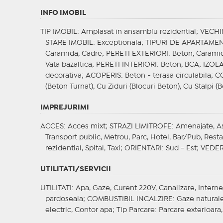
INFO IMOBIL
TIP IMOBIL
: Amplasat in ansamblu rezidential;
VECHI
STARE IMOBIL
: Exceptionala;
TIPURI DE APARTAME
Caramida, Cadre;
PERETI EXTERIORI
: Beton, Carami
Vata bazaltica;
PERETI INTERIORI
: Beton, BCA;
IZOLA
decorativa;
ACOPERIS
: Beton - terasa circulabila;
C
(Beton Turnat), Cu Ziduri (Blocuri Beton), Cu Stalpi (B
IMPREJURIMI
ACCES
: Acces mixt;
STRAZI LIMITROFE
: Amenajate, A
Transport public, Metrou, Parc, Hotel, Bar/Pub, Res
rezidential, Spital, Taxi;
ORIENTARI
: Sud - Est;
VEDE
UTILITATI/SERVICII
UTILITATI
: Apa, Gaze, Curent 220V, Canalizare, Interne
pardoseala;
COMBUSTIBIL INCALZIRE
: Gaze natural
electric, Contor apa;
Tip Parcare
: Parcare exterioara,