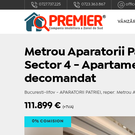
0727.737.225
0723.363.867
offic
VÂNZĂR
Metrou Aparatorii Pa
Sector 4 - Apartam
decomandat
Bucuresti-Ilfov - APARATORII PATRIEI, reper: Metrou Ap
111.899
€
(+TVA)
0% COMISION