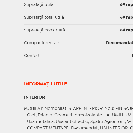
Suprafaţă utilă
69 m
Suprafaţă total utilă
69 m
Suprafaţă construită
84 m
Compartimentare
Decomanda
Confort
INFORMAŢII UTILE
INTERIOR
MOBILAT
: Nemobilat;
STARE INTERIOR
: Nou;
FINISAJ
Glet, Faianta, Geamuri termoizolante - ALUMINIUM, 
Usa metalica, Usa antiefractie, Spatiu Agrement, Wi
COMPARTIMENTARE
: Decomandat;
USI INTERIOR
: 