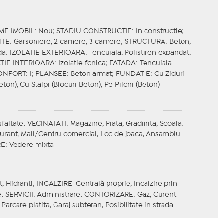
ME IMOBIL
: Nou;
STADIU CONSTRUCTIE
: In constructie;
NTE
: Garsoniere, 2 camere, 3 camere;
STRUCTURA
: Beton,
da;
IZOLATIE EXTERIOARA
: Tencuiala, Polistiren expandat,
TIE INTERIOARA
: Izolatie fonica;
FATADA
: Tencuiala
ONFORT
: I;
PLANSEE
: Beton armat;
FUNDATIE
: Cu Ziduri
eton), Cu Stalpi (Blocuri Beton), Pe Piloni (Beton)
sfaltate;
VECINATATI
: Magazine, Piata, Gradinita, Scoala,
taurant, Mall/Centru comercial, Loc de joaca, Ansamblu
RE
: Vedere mixta
t, Hidranti;
INCALZIRE
: Centrală proprie, Incalzire prin
e;
SERVICII
: Administrare;
CONTORIZARE
: Gaz, Curent
 Parcare platita, Garaj subteran, Posibilitate in strada