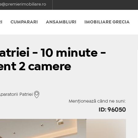
e@premierimobiliare.ro
I
CUMPARARI
ANSAMBLURI
IMOBILIARE GRECIA
triei - 10 minute -
ent 2 camere
aratorii Patriei
Menționează când ne suni:
ID: 96050