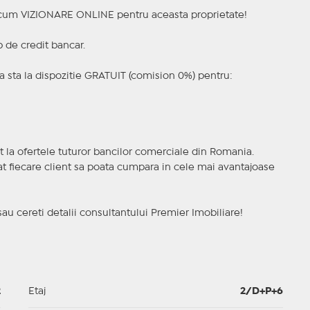
a acum VIZIONARE ONLINE pentru aceasta proprietate!
p de credit bancar.
 sta la dispozitie GRATUIT (comision 0%) pentru:
t la ofertele tuturor bancilor comerciale din Romania.
ncat fiecare client sa poata cumpara in cele mai avantajoase
sau cereti detalii consultantului Premier Imobiliare!
2
Etaj
2/D+P+6