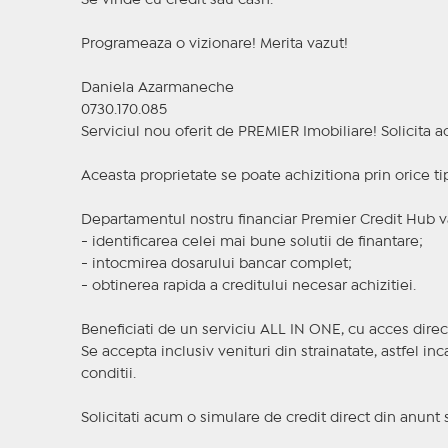
Se vinde cu credit sau cash.
Programeaza o vizionare! Merita vazut!
Daniela Azarmaneche
0730.170.085
Serviciul nou oferit de PREMIER Imobiliare! Solicit
Aceasta proprietate se poate achizitiona prin orice ti
Departamentul nostru financiar Premier Credit Hub va
- identificarea celei mai bune solutii de finantare;
- intocmirea dosarului bancar complet;
- obtinerea rapida a creditului necesar achizitiei.
Beneficiati de un serviciu ALL IN ONE, cu acces direc
Se accepta inclusiv venituri din strainatate, astfel i
conditii.
Solicitati acum o simulare de credit direct din anunt 