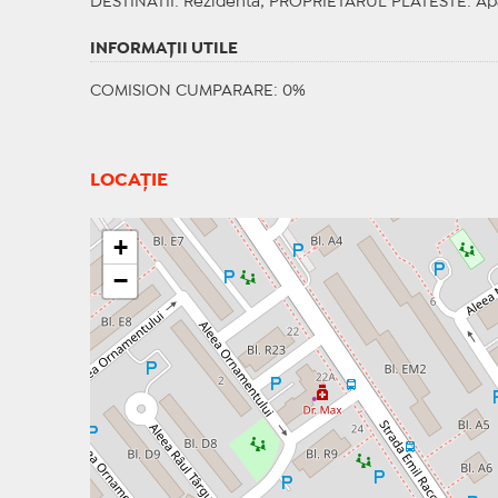
DESTINATII
: Rezidenta;
PROPRIETARUL PLATESTE
: Ap
INFORMAŢII UTILE
COMISION CUMPARARE: 0%
LOCAȚIE
+
−