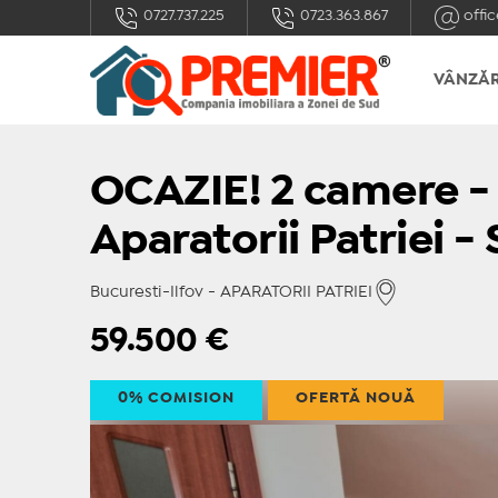
0727.737.225
0723.363.867
offic
VÂNZĂR
OCAZIE! 2 camere -
Aparatorii Patriei -
Bucuresti-Ilfov - APARATORII PATRIEI
59.500
€
0% COMISION
OFERTĂ NOUĂ