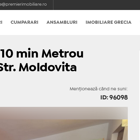
e@premierimobiliare.ro
I
CUMPARARI
ANSAMBLURI
IMOBILIARE GRECIA
 10 min Metrou
 Str. Moldovita
Menționează când ne suni:
ID: 96098