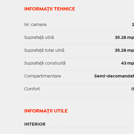
INFORMAȚII TEHNICE
Nr. camere
Suprafaţă utilă
35.28 m
Suprafaţă total utilă
35.28 m
Suprafaţă construită
43 m
Compartimentare
Semi-decomanda
Confort
I
INFORMAŢII UTILE
INTERIOR