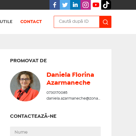
UTILE
CONTACT
PROMOVAT DE
Daniela Florina
Azarmaneche
0730170085
daniela.azarmaneche@zonadesud.ro
CONTACTEAZĂ-NE