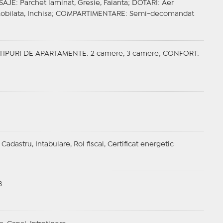
ISAJE
: Parchet laminat, Gresie, Faianta;
DOTARI
: Aer
Mobilata, Inchisa;
COMPARTIMENTARE
: Semi-decomandat
TIPURI DE APARTAMENTE
: 2 camere, 3 camere;
CONFORT
:
adastru, Intabulare, Rol fiscal, Certificat energetic
B