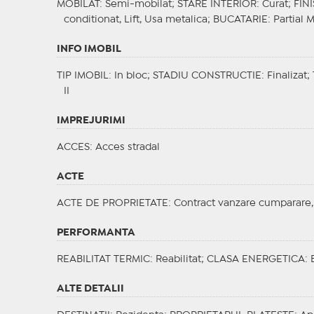
MOBILAT
: Semi-mobilat;
STARE INTERIOR
: Curat;
FIN
conditionat, Lift, Usa metalica;
BUCATARIE
: Partial 
INFO IMOBIL
TIP IMOBIL
: In bloc;
STADIU CONSTRUCTIE
: Finalizat;
II
IMPREJURIMI
ACCES
: Acces stradal
ACTE
ACTE DE PROPRIETATE
: Contract vanzare cumparare, C
PERFORMANTA
REABILITAT TERMIC
: Reabilitat;
CLASA ENERGETICA
: 
ALTE DETALII