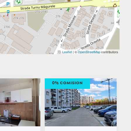
Leaflet
| ©
OpenStreetMap
contributors
0% COMISION