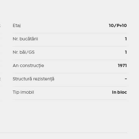
2
Etaj
10/P+10
p
Nr. bucătării
1
p
Nr. băi/GS
1
p
An construcție
1971
t
Structură rezistență
-
I
Tip imobil
In bloc