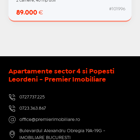
2 camere, 40 mp utili
#101996
89.000
€
Apartamente sector 4 si Popesti
Leordeni - Premier Imobiliare
0727.737.225
0723.363.867
office@premierimobiliare.ro
Bulevardul Alexandru Obregia 19A-19G -
IMOBILIARE BUCURESTI