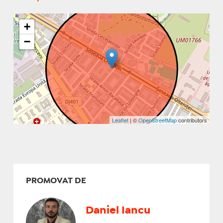
+
−
Leaflet
| ©
OpenStreetMap
contributors
PROMOVAT DE
Daniel Iancu