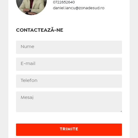
0722652640
daniel.iancu@zonadesud.ro
CONTACTEAZĂ-NE