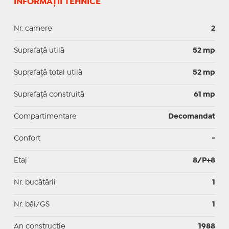
INFORMAȚII TEHNICE
Nr. camere
2
Suprafaţă utilă
52 mp
Suprafaţă total utilă
52 mp
Suprafaţă construită
61 mp
Compartimentare
Decomandat
Confort
-
Etaj
8/P+8
Nr. bucătării
1
Nr. băi/GS
1
An construcție
1988