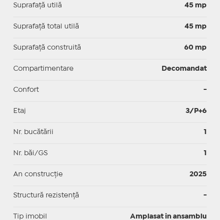
Suprafaţă utilă
45 mp
Suprafaţă total utilă
45 mp
Suprafaţă construită
60 mp
Compartimentare
Decomandat
Confort
-
Etaj
3/P+6
Nr. bucătării
1
Nr. băi/GS
1
An construcție
2025
Structură rezistență
-
Tip imobil
Amplasat in ansamblu