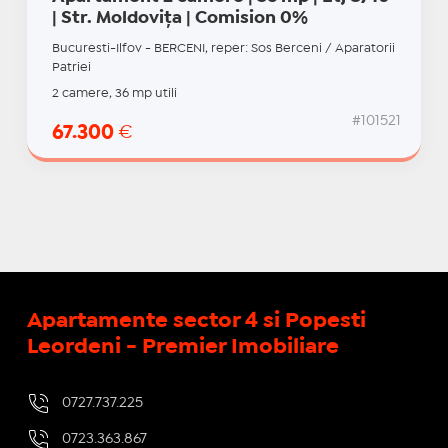
| Str. Moldovița | Comision 0%
Bucuresti-Ilfov - BERCENI, reper: Sos Berceni / Aparatorii
Patriei
2 camere, 36 mp utili
#101521
67.300
€
Apartamente sector 4 si Popesti
Leordeni - Premier Imobiliare
0727.737.225
0723.363.867