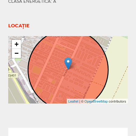
CLASA ENERGETICA
: A
LOCAȚIE
+
−
Leaflet
| ©
OpenStreetMap
contributors