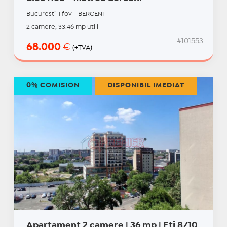
Bucuresti-Ilfov - BERCENI
2 camere, 33.46 mp utili
#101553
68.000
€
(+TVA)
0% COMISION
DISPONIBIL IMEDIAT
Apartament 2 camere | 36 mp | Etj 8/10