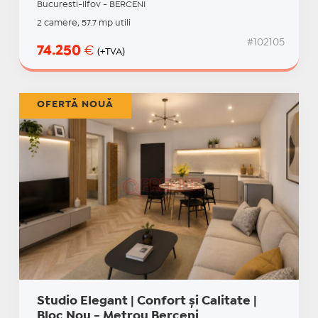
Bucuresti-Ilfov - BERCENI
2 camere, 57.7 mp utili
#102105
74.250
€
(+TVA)
OFERTĂ NOUĂ
Studio Elegant | Confort și Calitate |
Bloc Nou - Metrou Berceni