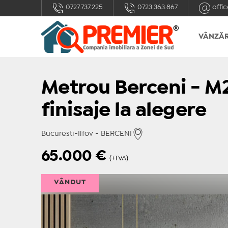
0727.737.225
0723.363.867
offic
VÂNZĂR
Metrou Berceni - M
finisaje la alegere
Bucuresti-Ilfov - BERCENI
65.000
€
(+TVA)
VÂNDUT