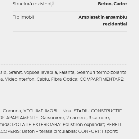
t
Structură rezistență
Beton, Cadre
t
Tip imobil
Amplasat in ansamblu
rezidential
esie, Granit, Vopsea lavabila, Faianta, Geamuri termoizolante
ica, Videointerfon, Cablu, Fibra Optica;
COMPARTIMENTARE
:
E
: Comuna;
VECHIME IMOBIL
: Nou;
STADIU CONSTRUCTIE
:
 DE APARTAMENTE
: Garsoniere, 2 camere, 3 camere;
amida;
IZOLATIE EXTERIOARA
: Polistiren expandat;
PERETI
ACOPERIS
: Beton - terasa circulabila;
CONFORT
: I sporit;