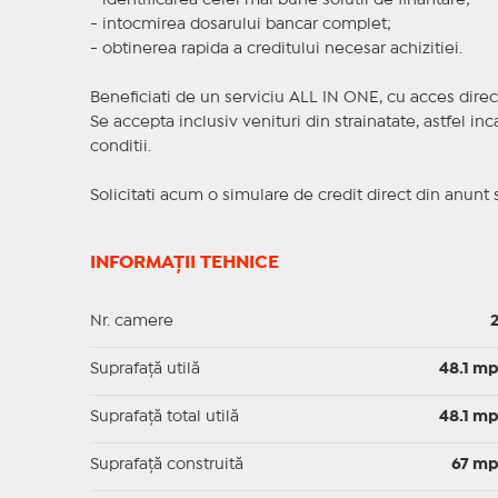
- identificarea celei mai bune solutii de finantare;
- intocmirea dosarului bancar complet;
- obtinerea rapida a creditului necesar achizitiei.
Beneficiati de un serviciu ALL IN ONE, cu acces direc
Se accepta inclusiv venituri din strainatate, astfel i
conditii.
Solicitati acum o simulare de credit direct din anunt 
INFORMAȚII TEHNICE
Nr. camere
Suprafaţă utilă
48.1 m
Suprafaţă total utilă
48.1 m
Suprafaţă construită
67 m