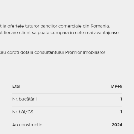
t la ofertele tuturor bancilor comerciale din Romania.
ncat fiecare client sa poata cumpara in cele mai avantajoase
sau cereti detalii consultantului Premier Imobiliare!
2
Etaj
1/P+6
p
Nr. bucătării
1
p
Nr. băi/GS
1
p
An construcție
2024