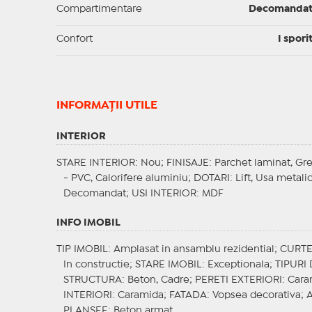
Compartimentare
Decomanda
Confort
I spori
INFORMAŢII UTILE
INTERIOR
STARE INTERIOR
: Nou;
FINISAJE
: Parchet laminat, Gr
- PVC, Calorifere aluminiu;
DOTARI
: Lift, Usa metal
Decomandat;
USI INTERIOR
: MDF
INFO IMOBIL
TIP IMOBIL
: Amplasat in ansamblu rezidential;
CURT
In constructie;
STARE IMOBIL
: Exceptionala;
TIPURI
STRUCTURA
: Beton, Cadre;
PERETI EXTERIORI
: Car
INTERIORI
: Caramida;
FATADA
: Vopsea decorativa;
PLANSEE
: Beton armat