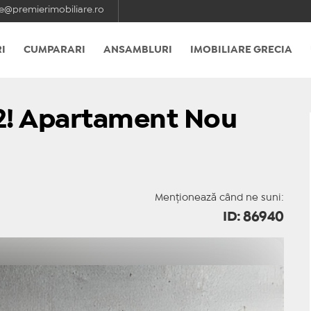
e@premierimobiliare.ro
I
CUMPARARI
ANSAMBLURI
IMOBILIARE GRECIA
2! Apartament Nou
Menționează când ne suni:
ID: 86940