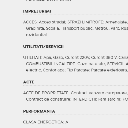
IMPREJURIMI
ACCES
: Acces stradal;
STRAZI LIMITROFE
: Amenajate,
Gradinita, Scoala, Transport public, Metrou, Parc, R
rezidential
UTILITATI/SERVICII
UTILITATI
: Apa, Gaze, Curent 220V, Curent 380 V, Canal
COMBUSTIBIL INCALZIRE
: Gaze naturale;
SERVICII
: 
electric, Contor apa;
Tip Parcare
: Parcare exterioara
ACTE
ACTE DE PROPRIETATE
: Contract vanzare cumparare,
Contract de construire;
INTERDICTII
: Fara sarcini;
FO
PERFORMANTA
CLASA ENERGETICA
: A