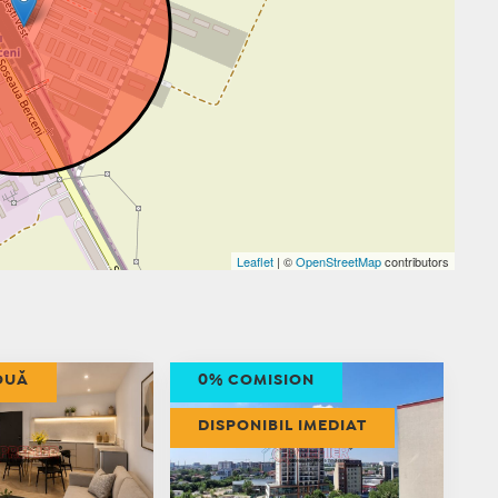
Leaflet
| ©
OpenStreetMap
contributors
OUĂ
0% COMISION
DISPONIBIL IMEDIAT