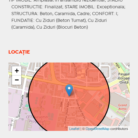
TIP IMOBIL
: Amplasat in ansamblu rezidential;
STADIU
CONSTRUCTIE
: Finalizat;
STARE IMOBIL
: Exceptionala;
STRUCTURA
: Beton, Caramida, Cadre;
CONFORT
: I;
FUNDATIE
: Cu Ziduri (Beton Turnat), Cu Ziduri
(Caramida), Cu Ziduri (Blocuri Beton)
LOCAȚIE
+
−
Leaflet
| ©
OpenStreetMap
contributors