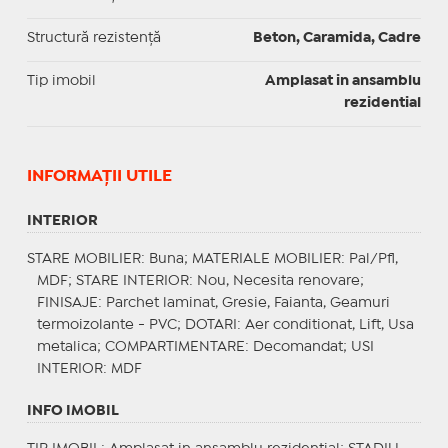
Structură rezistență
Beton, Caramida, Cadre
Tip imobil
Amplasat in ansamblu
rezidential
INFORMAŢII UTILE
INTERIOR
STARE MOBILIER
: Buna;
MATERIALE MOBILIER
: Pal/Pfl,
MDF;
STARE INTERIOR
: Nou, Necesita renovare;
FINISAJE
: Parchet laminat, Gresie, Faianta, Geamuri
termoizolante - PVC;
DOTARI
: Aer conditionat, Lift, Usa
metalica;
COMPARTIMENTARE
: Decomandat;
USI
INTERIOR
: MDF
INFO IMOBIL