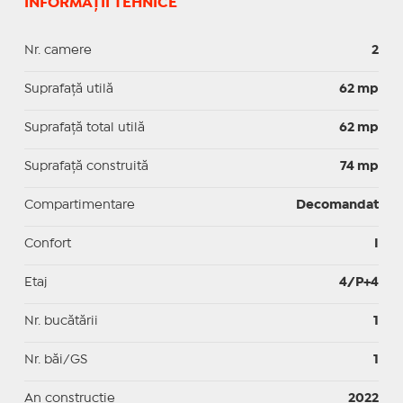
INFORMAȚII TEHNICE
Nr. camere
2
Suprafaţă utilă
62 mp
Suprafaţă total utilă
62 mp
Suprafaţă construită
74 mp
Compartimentare
Decomandat
Confort
I
Etaj
4/P+4
Nr. bucătării
1
Nr. băi/GS
1
An construcție
2022