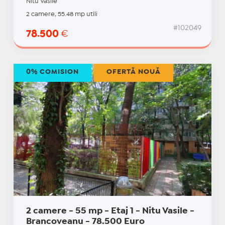
Nitu Vasile
2 camere, 55.48 mp utili
#102049
78.500
€
0% COMISION
OFERTĂ NOUĂ
2 camere - 55 mp - Etaj 1 - Nitu Vasile -
Brancoveanu - 78.500 Euro