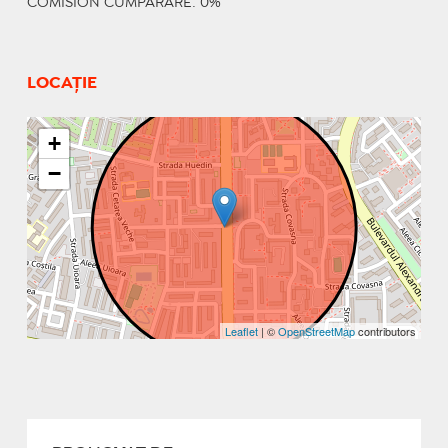
COMISION CUMPARARE: 0%
LOCAȚIE
+
−
Leaflet
| ©
OpenStreetMap
contributors