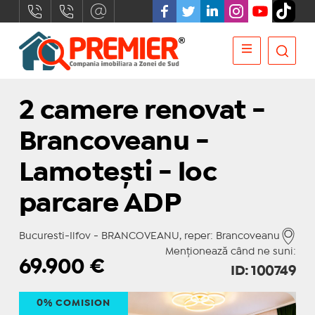
2 camere renovat -
Brancoveanu -
Lamotești - loc
parcare ADP
Bucuresti-Ilfov - BRANCOVEANU, reper: Brancoveanu
Menționează când ne suni:
69.900
€
ID: 100749
0% COMISION