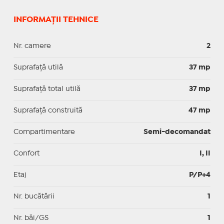
INFORMAȚII TEHNICE
Nr. camere
2
Suprafaţă utilă
37 mp
Suprafaţă total utilă
37 mp
Suprafaţă construită
47 mp
Compartimentare
Semi-decomandat
Confort
I, II
Etaj
P/P+4
Nr. bucătării
1
Nr. băi/GS
1