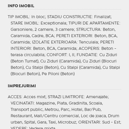
INFO IMOBIL
TIP IMOBIL
: In bloc;
STADIU CONSTRUCTIE
: Finalizat;
STARE IMOBIL
: Exceptionala;
TIPURI DE APARTAMENTE
:
Garsoniere, 2 camere, 3 camere;
STRUCTURA
: Beton,
Caramida, Cadre, BCA;
PERETI EXTERIORI
: Beton, BCA,
Caramida;
IZOLATIE EXTERIOARA
: Tencuiala;
PERETI
INTERIORI
: Beton, BCA, Caramida;
ACOPERIS
: Beton -
terasa circulabila;
CONFORT
: I, II;
FUNDATIE
: Cu Ziduri
(Beton Turnat), Cu Ziduri (Caramida), Cu Ziduri (Blocuri
Beton), Cu Stalpi (Beton), Cu Stalpi (Caramida), Cu Stalpi
(Blocuri Beton), Pe Piloni (Beton)
IMPREJURIMI
ACCES
: Acces mixt;
STRAZI LIMITROFE
: Amenajate;
VECINATATI
: Magazine, Piata, Gradinita, Scoala,
Transport public, Metrou, Parc, Hotel, Bar/Pub,
Restaurant, Mall/Centru comercial, Loc de joaca, Drum
urban, Spital, Gara, Taxi, Microbuz;
ORIENTARI
: Sud - Est;
VEDERE
: Vedere mixta