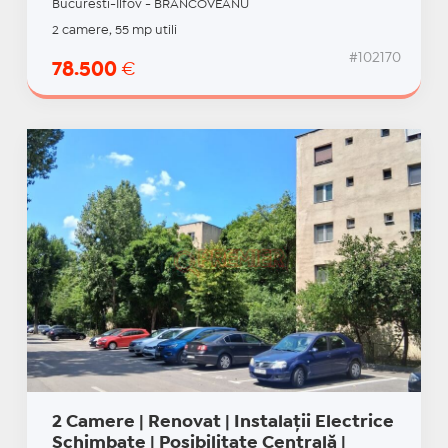
Bucuresti-Ilfov - BRANCOVEANU
2 camere, 55 mp utili
#102170
78.500
€
2 Camere | Renovat | Instalații Electrice
Schimbate | Posibilitate Centrală |