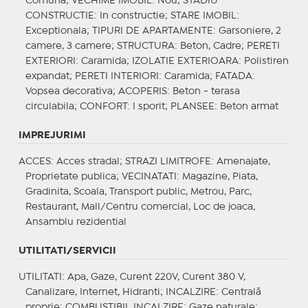
Comuna;
VECHIME IMOBIL
: Nou;
STADIU
CONSTRUCTIE
: In constructie;
STARE IMOBIL
:
Exceptionala;
TIPURI DE APARTAMENTE
: Garsoniere, 2
camere, 3 camere;
STRUCTURA
: Beton, Cadre;
PERETI
EXTERIORI
: Caramida;
IZOLATIE EXTERIOARA
: Polistiren
expandat;
PERETI INTERIORI
: Caramida;
FATADA
:
Vopsea decorativa;
ACOPERIS
: Beton - terasa
circulabila;
CONFORT
: I sporit;
PLANSEE
: Beton armat
IMPREJURIMI
ACCES
: Acces stradal;
STRAZI LIMITROFE
: Amenajate,
Proprietate publica;
VECINATATI
: Magazine, Piata,
Gradinita, Scoala, Transport public, Metrou, Parc,
Restaurant, Mall/Centru comercial, Loc de joaca,
Ansamblu rezidential
UTILITATI/SERVICII
UTILITATI
: Apa, Gaze, Curent 220V, Curent 380 V,
Canalizare, Internet, Hidranti;
INCALZIRE
: Centrală
proprie;
COMBUSTIBIL INCALZIRE
: Gaze naturale;