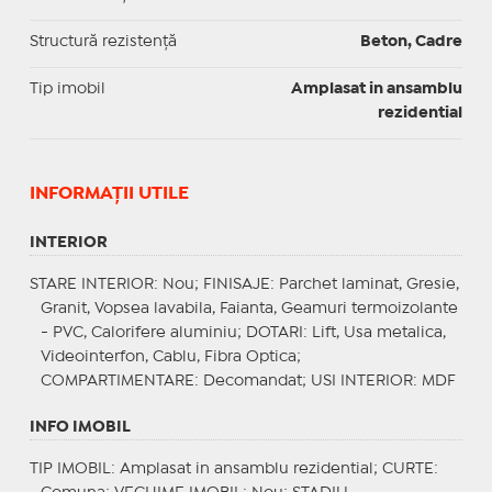
Structură rezistență
Beton, Cadre
Tip imobil
Amplasat in ansamblu
rezidential
INFORMAŢII UTILE
INTERIOR
STARE INTERIOR
: Nou;
FINISAJE
: Parchet laminat, Gresie,
Granit, Vopsea lavabila, Faianta, Geamuri termoizolante
- PVC, Calorifere aluminiu;
DOTARI
: Lift, Usa metalica,
Videointerfon, Cablu, Fibra Optica;
COMPARTIMENTARE
: Decomandat;
USI INTERIOR
: MDF
INFO IMOBIL
TIP IMOBIL
: Amplasat in ansamblu rezidential;
CURTE
: