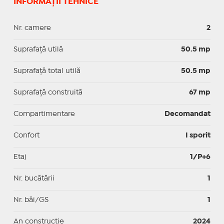
INFORMAȚII TEHNICE
Nr. camere
2
Suprafaţă utilă
50.5 mp
Suprafaţă total utilă
50.5 mp
Suprafaţă construită
67 mp
Compartimentare
Decomandat
Confort
I sporit
Etaj
1/P+6
Nr. bucătării
1
Nr. băi/GS
1
An construcție
2024