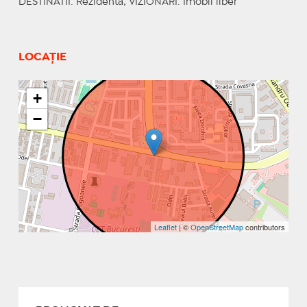
DESTINATII
: Rezidenta;
VIZIONARI
: Imobil liber
LOCAȚIE
+
−
Leaflet
| ©
OpenStreetMap
contributors