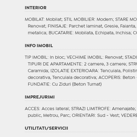
INTERIOR
MOBILAT
: Mobilat;
STIL MOBILIER
: Modern;
STARE MO
Renovat;
FINISAJE
: Parchet laminat, Gresie, Faianta
metalica;
BUCATARIE
: Mobilata, Echipata, Inchisa;
C
INFO IMOBIL
TIP IMOBIL
: In bloc;
VECHIME IMOBIL
: Renovat;
STAD
TIPURI DE APARTAMENTE
: 2 camere, 3 camere;
STR
Caramida;
IZOLATIE EXTERIOARA
: Tencuiala, Polist
decorativa, Tencuiala decorativa;
ACOPERIS
: Beton 
FUNDATIE
: Cu Ziduri (Beton Turnat)
IMPREJURIMI
ACCES
: Acces lateral;
STRAZI LIMITROFE
: Amenajate
public, Metrou, Parc;
ORIENTARI
: Sud - Vest;
VEDER
UTILITATI/SERVICII