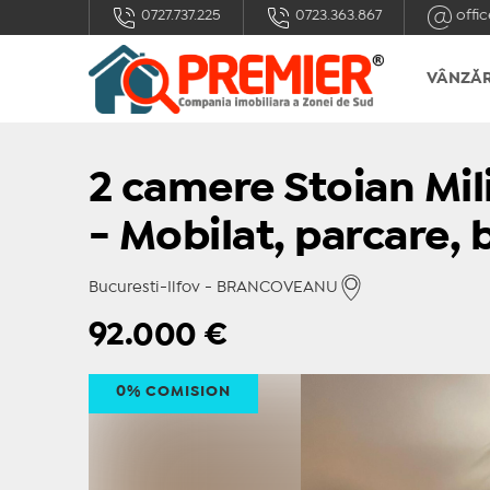
0727.737.225
0723.363.867
offic
VÂNZĂR
2 camere Stoian Mili
- Mobilat, parcare, 
Bucuresti-Ilfov - BRANCOVEANU
92.000
€
0% COMISION