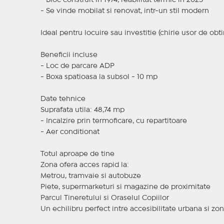
- Bloc construit in 1974, reabilitat termic in 2025
- Se vinde mobilat si renovat, intr-un stil modern
Ideal pentru locuire sau investitie (chirie usor de obti
Beneficii incluse
- Loc de parcare ADP
- Boxa spatioasa la subsol - 10 mp
Date tehnice
Suprafata utila: 48,74 mp
- Incalzire prin termoficare, cu repartitoare
- Aer conditionat
Totul aproape de tine
Zona ofera acces rapid la:
Metrou, tramvaie si autobuze
Piete, supermarketuri si magazine de proximitate
Parcul Tineretului si Oraselul Copiilor
Un echilibru perfect intre accesibilitate urbana si zon