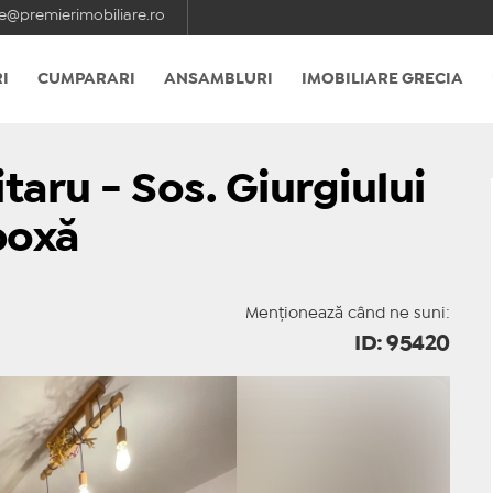
e@premierimobiliare.ro
I
CUMPARARI
ANSAMBLURI
IMOBILIARE GRECIA
taru - Sos. Giurgiului
boxă
Menționează când ne suni:
ID: 95420