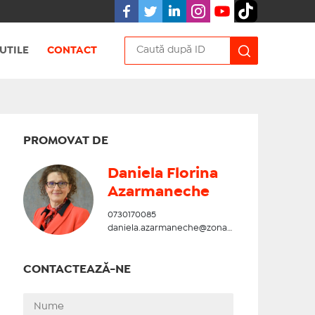
UTILE
CONTACT
PROMOVAT DE
Daniela Florina
Azarmaneche
0730170085
daniela.azarmaneche@zonadesud.ro
CONTACTEAZĂ-NE