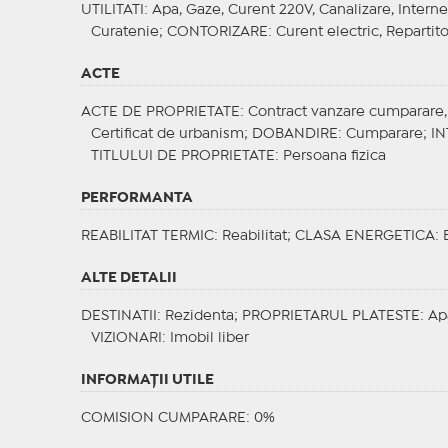
UTILITATI
: Apa, Gaze, Curent 220V, Canalizare, Interne
Curatenie;
CONTORIZARE
: Curent electric, Reparti
ACTE
ACTE DE PROPRIETATE
: Contract vanzare cumparare, C
Certificat de urbanism;
DOBANDIRE
: Cumparare;
IN
TITLULUI DE PROPRIETATE
: Persoana fizica
PERFORMANTA
REABILITAT TERMIC
: Reabilitat;
CLASA ENERGETICA
: 
ALTE DETALII
DESTINATII
: Rezidenta;
PROPRIETARUL PLATESTE
: Ap
VIZIONARI
: Imobil liber
INFORMAŢII UTILE
COMISION CUMPARARE: 0%