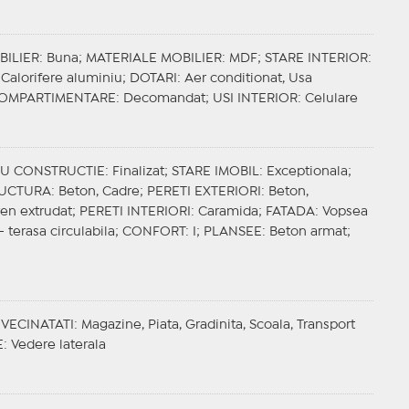
BILIER
: Buna;
MATERIALE MOBILIER
: MDF;
STARE INTERIOR
:
, Calorifere aluminiu;
DOTARI
: Aer conditionat, Usa
OMPARTIMENTARE
: Decomandat;
USI INTERIOR
: Celulare
IU CONSTRUCTIE
: Finalizat;
STARE IMOBIL
: Exceptionala;
UCTURA
: Beton, Cadre;
PERETI EXTERIORI
: Beton,
iren extrudat;
PERETI INTERIORI
: Caramida;
FATADA
: Vopsea
- terasa circulabila;
CONFORT
: I;
PLANSEE
: Beton armat;
;
VECINATATI
: Magazine, Piata, Gradinita, Scoala, Transport
E
: Vedere laterala