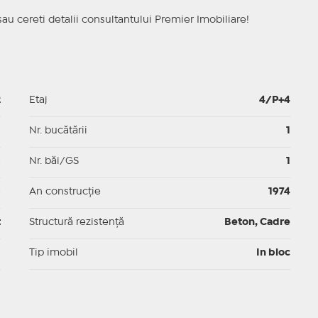
sau cereti detalii consultantului Premier Imobiliare!
2
Etaj
4/P+4
p
Nr. bucătării
1
p
Nr. băi/GS
1
p
An construcție
1974
t
Structură rezistență
Beton, Cadre
I
Tip imobil
In bloc