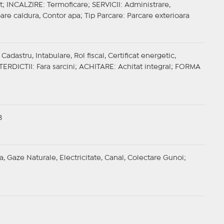
t;
INCALZIRE
: Termoficare;
SERVICII
: Administrare,
toare caldura, Contor apa;
Tip Parcare
: Parcare exterioara
adastru, Intabulare, Rol fiscal, Certificat energetic,
TERDICTII
: Fara sarcini;
ACHITARE
: Achitat integral;
FORMA
B
a, Gaze Naturale, Electricitate, Canal, Colectare Gunoi;