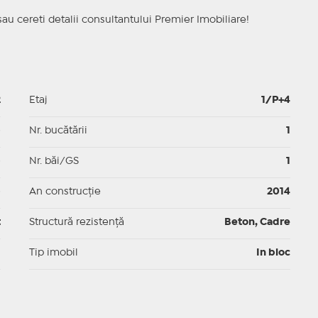
sau cereti detalii consultantului Premier Imobiliare!
2
Etaj
1/P+4
p
Nr. bucătării
1
p
Nr. băi/GS
1
p
An construcție
2014
t
Structură rezistență
Beton, Cadre
I
Tip imobil
In bloc