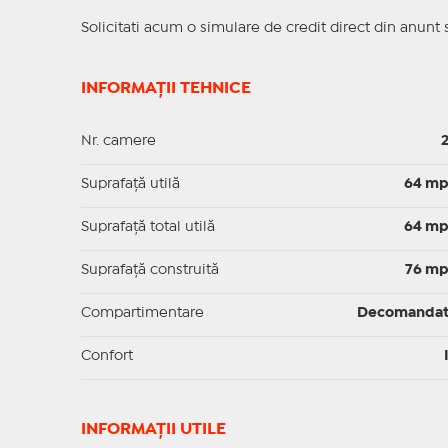
Solicitati acum o simulare de credit direct din anunt 
INFORMAȚII TEHNICE
Nr. camere
Suprafaţă utilă
64 m
Suprafaţă total utilă
64 m
Suprafaţă construită
76 m
Compartimentare
Decomanda
Confort
INFORMAŢII UTILE