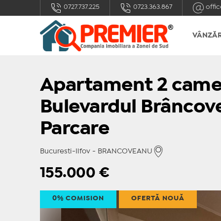
0727.737.225
0723.363.867
offic
VÂNZĂR
Apartament 2 camer
Bulevardul Brâncove
Parcare
Bucuresti-Ilfov - BRANCOVEANU
155.000
€
0% COMISION
OFERTĂ NOUĂ