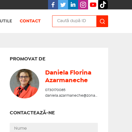
UTILE
CONTACT
PROMOVAT DE
Daniela Florina
Azarmaneche
0730170085
daniela.azarmaneche@zonadesud.ro
CONTACTEAZĂ-NE