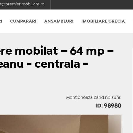
e@premierimobiliare.ro
I
CUMPARARI
ANSAMBLURI
IMOBILIARE GRECIA
e mobilat – 64 mp –
anu - centrala -
Menționează când ne suni:
ID: 98980