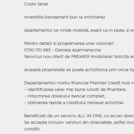
Cuplu tanar
Investitie (randament bun la inchiriere)
Apartamentul se vinde mobilat, exact ca in poze, si est
Pentru detalii si programarea unei vizionari:
0730 170 085 - Daniela Azarmaneche
Serviciul nou oferit de PREMIER Imobiliare! Solicit
Aceasta proprietate se poate achizitiona prin orice ti
Departamentul nostru financiar Premier Credit Hub va
- identificarea celei mai bune solutii de finantare;
- intocmirea dosarului bancar complet;
- obtinerea rapida a creditului necesar achizitiei.
Beneficiati de un serviciu ALL IN ONE, cu acces direc
Se accepta inclusiv venituri din strainatate, astfel i
conditii.