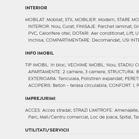
INTERIOR
MOBILAT
: Mobilat;
STIL MOBILIER
: Modern;
STARE MO
INTERIOR
: Nou, Curat;
FINISAJE
: Parchet laminat, G
PVC, Calorifere otel;
DOTARI
: Aer conditionat, Lift,
Inchisa;
COMPARTIMENTARE
: Decomandat;
USI INT
INFO IMOBIL
TIP IMOBIL
: In bloc;
VECHIME IMOBIL
: Nou;
STADIU 
APARTAMENTE
: 2 camere, 3 camere;
STRUCTURA
: 
EXTERIOARA
: Tencuiala, Polistiren expandat;
PERETI
ACOPERIS
: Beton - terasa circulabila;
CONFORT
: I;
IMPREJURIMI
ACCES
: Acces stradal;
STRAZI LIMITROFE
: Amenajate,
Parc, Mall/Centru comercial, Loc de joaca, Spital, Ta
UTILITATI/SERVICII