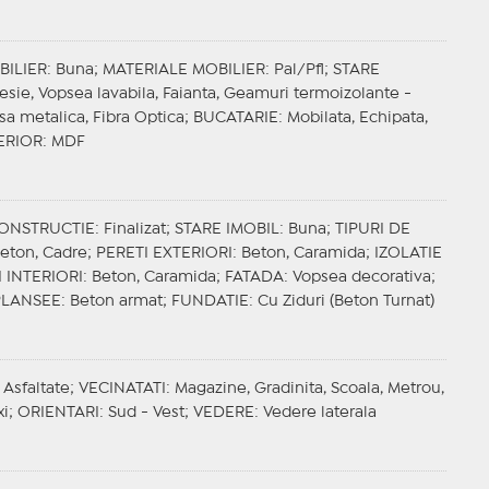
BILIER
: Buna;
MATERIALE MOBILIER
: Pal/Pfl;
STARE
resie, Vopsea lavabila, Faianta, Geamuri termoizolante -
 Usa metalica, Fibra Optica;
BUCATARIE
: Mobilata, Echipata,
ERIOR
: MDF
CONSTRUCTIE
: Finalizat;
STARE IMOBIL
: Buna;
TIPURI DE
Beton, Cadre;
PERETI EXTERIORI
: Beton, Caramida;
IZOLATIE
 INTERIORI
: Beton, Caramida;
FATADA
: Vopsea decorativa;
PLANSEE
: Beton armat;
FUNDATIE
: Cu Ziduri (Beton Turnat)
 Asfaltate;
VECINATATI
: Magazine, Gradinita, Scoala, Metrou,
xi;
ORIENTARI
: Sud - Vest;
VEDERE
: Vedere laterala