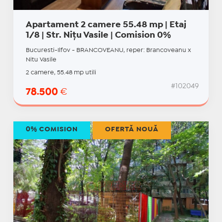
Apartament 2 camere 55.48 mp | Etaj
1/8 | Str. Nițu Vasile | Comision 0%
Bucuresti-Ilfov - BRANCOVEANU, reper: Brancoveanu x
Nitu Vasile
2 camere, 55.48 mp utili
#102049
78.500
€
0% COMISION
OFERTĂ NOUĂ