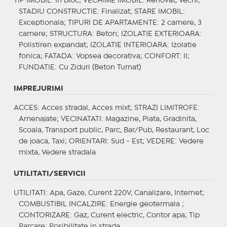
TIP IMOBIL
: In bloc;
VECHIME IMOBIL
: Renovat, Vechi;
STADIU CONSTRUCTIE
: Finalizat;
STARE IMOBIL
:
Exceptionala;
TIPURI DE APARTAMENTE
: 2 camere, 3
camere;
STRUCTURA
: Beton;
IZOLATIE EXTERIOARA
:
Polistiren expandat;
IZOLATIE INTERIOARA
: Izolatie
fonica;
FATADA
: Vopsea decorativa;
CONFORT
: II;
FUNDATIE
: Cu Ziduri (Beton Turnat)
IMPREJURIMI
ACCES
: Acces stradal, Acces mixt;
STRAZI LIMITROFE
:
Amenajate;
VECINATATI
: Magazine, Piata, Gradinita,
Scoala, Transport public, Parc, Bar/Pub, Restaurant, Loc
de joaca, Taxi;
ORIENTARI
: Sud - Est;
VEDERE
: Vedere
mixta, Vedere stradala
UTILITATI/SERVICII
UTILITATI
: Apa, Gaze, Curent 220V, Canalizare, Internet;
COMBUSTIBIL INCALZIRE
: Energie geotermala ;
CONTORIZARE
: Gaz, Curent electric, Contor apa;
Tip
Parcare
: Posibilitate in strada