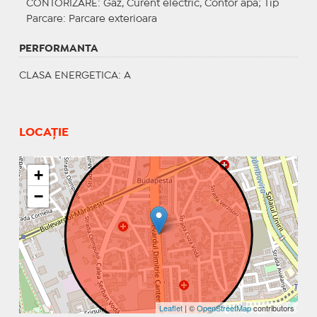
CONTORIZARE
: Gaz, Curent electric, Contor apa;
Tip
Parcare
: Parcare exterioara
PERFORMANTA
CLASA ENERGETICA
: A
LOCAȚIE
+
−
Leaflet
| ©
OpenStreetMap
contributors