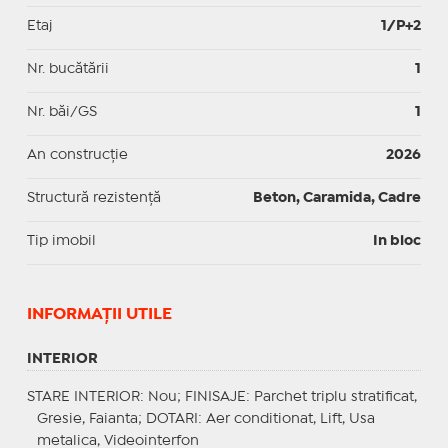
Etaj
1/P+2
Nr. bucătării
1
Nr. băi/GS
1
An construcție
2026
Structură rezistență
Beton, Caramida, Cadre
Tip imobil
In bloc
INFORMAŢII UTILE
INTERIOR
STARE INTERIOR
: Nou;
FINISAJE
: Parchet triplu stratificat,
Gresie, Faianta;
DOTARI
: Aer conditionat, Lift, Usa
metalica, Videointerfon