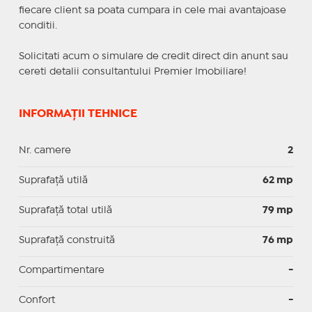
fiecare client sa poata cumpara in cele mai avantajoase
conditii.
Solicitati acum o simulare de credit direct din anunt sau
cereti detalii consultantului Premier Imobiliare!
INFORMAȚII TEHNICE
Nr. camere
2
Suprafaţă utilă
62 mp
Suprafaţă total utilă
79 mp
Suprafaţă construită
76 mp
Compartimentare
-
Confort
-