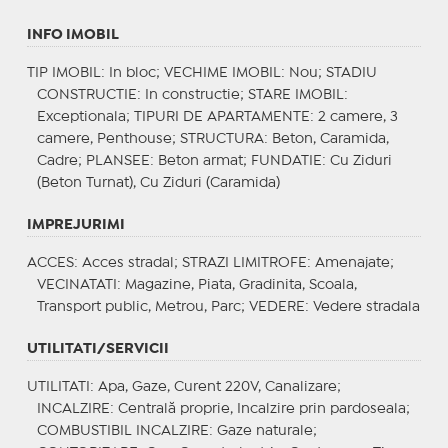
INFO IMOBIL
TIP IMOBIL
: In bloc;
VECHIME IMOBIL
: Nou;
STADIU
CONSTRUCTIE
: In constructie;
STARE IMOBIL
:
Exceptionala;
TIPURI DE APARTAMENTE
: 2 camere, 3
camere, Penthouse;
STRUCTURA
: Beton, Caramida,
Cadre;
PLANSEE
: Beton armat;
FUNDATIE
: Cu Ziduri
(Beton Turnat), Cu Ziduri (Caramida)
IMPREJURIMI
ACCES
: Acces stradal;
STRAZI LIMITROFE
: Amenajate;
VECINATATI
: Magazine, Piata, Gradinita, Scoala,
Transport public, Metrou, Parc;
VEDERE
: Vedere stradala
UTILITATI/SERVICII
UTILITATI
: Apa, Gaze, Curent 220V, Canalizare;
INCALZIRE
: Centrală proprie, Incalzire prin pardoseala;
COMBUSTIBIL INCALZIRE
: Gaze naturale;