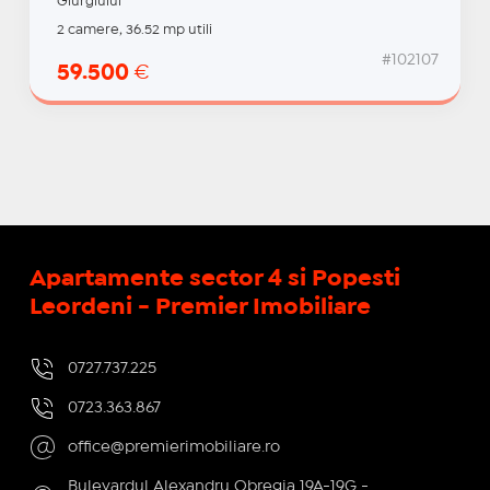
Giurgiului
2 camere, 36.52 mp utili
#102107
59.500
€
Apartamente sector 4 si Popesti
Leordeni - Premier Imobiliare
0727.737.225
0723.363.867
office@premierimobiliare.ro
Bulevardul Alexandru Obregia 19A-19G -