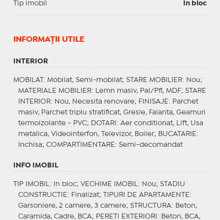
Tip imobil
In bloc
INFORMAŢII UTILE
INTERIOR
MOBILAT
: Mobilat, Semi-mobilat;
STARE MOBILIER
: Nou;
MATERIALE MOBILIER
: Lemn masiv, Pal/Pfl, MDF;
STARE
INTERIOR
: Nou, Necesita renovare;
FINISAJE
: Parchet
masiv, Parchet triplu stratificat, Gresie, Faianta, Geamuri
termoizolante - PVC;
DOTARI
: Aer conditionat, Lift, Usa
metalica, Videointerfon, Televizor, Boiler;
BUCATARIE
:
Inchisa;
COMPARTIMENTARE
: Semi-decomandat
INFO IMOBIL
TIP IMOBIL
: In bloc;
VECHIME IMOBIL
: Nou;
STADIU
CONSTRUCTIE
: Finalizat;
TIPURI DE APARTAMENTE
:
Garsoniere, 2 camere, 3 camere;
STRUCTURA
: Beton,
Caramida, Cadre, BCA;
PERETI EXTERIORI
: Beton, BCA,