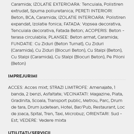
Caramida;
IZOLATIE EXTERIOARA
: Tencuiala, Polistiren
extrudat, Spuma poliuretanica;
PERETI INTERIORI
:
Beton, BCA, Caramida;
IZOLATIE INTERIOARA
: Polistiren
expandat, Izolatie fonica;
FATADA
: Vopsea decorativa,
Tencuiala decorativa, Fatada Beton;
ACOPERIS
: Beton -
terasa circulabila;
PLANSEE
: Beton armat, Caramida;
FUNDATIE
: Cu Ziduri (Beton Turnat), Cu Ziduri
(Caramida), Cu Ziduri (Blocuri Beton), Cu Stalpi (Beton),
Cu Stalpi (Caramida), Cu Stalpi (Blocuri Beton), Pe Piloni
(Beton)
IMPREJURIMI
ACCES
: Acces mixt;
STRAZI LIMITROFE
: Amenajate, 1
banda, 2 benzi, Asfaltate;
VECINATATI
: Magazine, Piata,
Gradinita, Scoala, Transport public, Metrou, Parc, Drum
de tara, Drum judetean, Hotel, Bar/Pub, Restaurant, Loc
de joaca, Spital, Tren, Taxi, Microbuz;
ORIENTARI
: Sud -
Est;
VEDERE
: Vedere mixta
UTILITATI/SERVICII