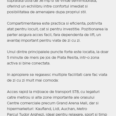
suprafata utila de 36 mp si se vinde semimobilata,
oferind un echilibru intre confortul imediat si
posibilitatea de amenajare dupa propriul stil.
Compartimentarea este practica si eficienta, potrivita
atat pentru locuit, cat si pentru investitie. Pozitionarea la
parter asigura acces facil, fara dependenta de lift, un
avantaj important pentru viata de zi cu zi.
Unul dintre principalele puncte forte este locatia, la doar
5 minute de mers pe jos de Piata Resita, intr-o zona
activa si bine conectata.
In apropiere se regasesc multiple facilitati care fac viata
de zi cu zi mult mai comoda:
Acces rapid la mijloace de transport STB, cu legaturi
catre metrou si alte zone importante ale orasului
Centre comerciale precum Grand Arena Mall, dar si
hipermarketuri: Kaufland, Lidl, Auchan, Metro
Parcul Tudor Arghezi, ideal pentru relaxare, sport si timp