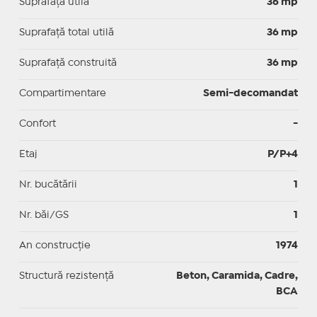
Suprafaţă utilă
36 mp
Suprafaţă total utilă
36 mp
Suprafaţă construită
36 mp
Compartimentare
Semi-decomandat
Confort
-
Etaj
P/P+4
Nr. bucătării
1
Nr. băi/GS
1
An construcție
1974
Structură rezistență
Beton, Caramida, Cadre,
BCA