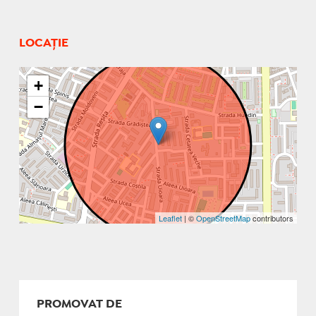
LOCAȚIE
+
−
Leaflet
| ©
OpenStreetMap
contributors
PROMOVAT DE