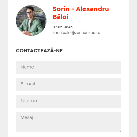
Sorin - Alexandru
Băloi
0731510845
sorin.baloi@zonadesud.ro
CONTACTEAZĂ-NE