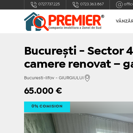
0727.737.225
0723.363.867
offic
VÂNZĂR
București - Sector 4 
camere renovat – g
Bucuresti-Ilfov - GIURGIULUI
65.000
€
0% COMISION