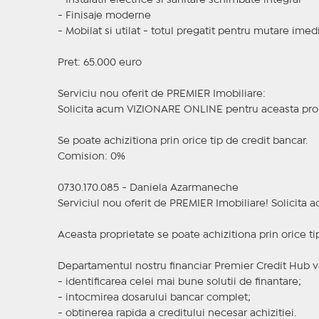
- Instalatii electrice si sanitare schimbate integral
- Finisaje moderne
- Mobilat si utilat - totul pregatit pentru mutare imed
Pret: 65.000 euro
Serviciu nou oferit de PREMIER Imobiliare:
Solicita acum VIZIONARE ONLINE pentru aceasta prop
Se poate achizitiona prin orice tip de credit bancar.
Comision: 0%
0730.170.085 - Daniela Azarmaneche
Serviciul nou oferit de PREMIER Imobiliare! Solicit
Aceasta proprietate se poate achizitiona prin orice ti
Departamentul nostru financiar Premier Credit Hub va
- identificarea celei mai bune solutii de finantare;
- intocmirea dosarului bancar complet;
- obtinerea rapida a creditului necesar achizitiei.