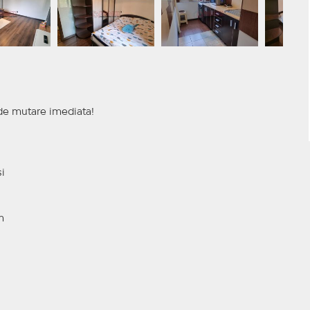
 de mutare imediata!
i
m