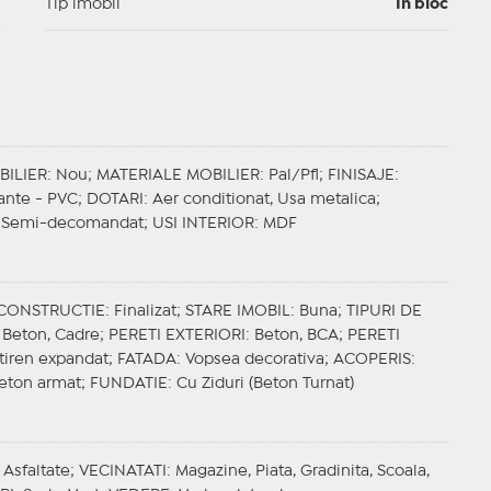
I
Tip imobil
In bloc
BILIER
: Nou;
MATERIALE MOBILIER
: Pal/Pfl;
FINISAJE
:
lante - PVC;
DOTARI
: Aer conditionat, Usa metalica;
: Semi-decomandat;
USI INTERIOR
: MDF
 CONSTRUCTIE
: Finalizat;
STARE IMOBIL
: Buna;
TIPURI DE
: Beton, Cadre;
PERETI EXTERIORI
: Beton, BCA;
PERETI
stiren expandat;
FATADA
: Vopsea decorativa;
ACOPERIS
:
Beton armat;
FUNDATIE
: Cu Ziduri (Beton Turnat)
 Asfaltate;
VECINATATI
: Magazine, Piata, Gradinita, Scoala,