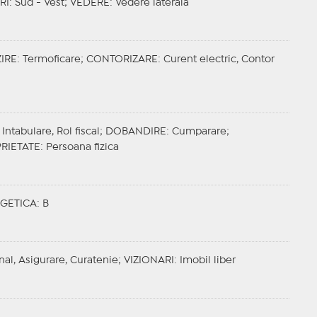
RI
: Sud - Vest;
VEDERE
: Vedere laterala
IRE
: Termoficare;
CONTORIZARE
: Curent electric, Contor
Intabulare, Rol fiscal;
DOBANDIRE
: Cumparare;
RIETATE
: Persoana fizica
GETICA
: B
nal, Asigurare, Curatenie;
VIZIONARI
: Imobil liber