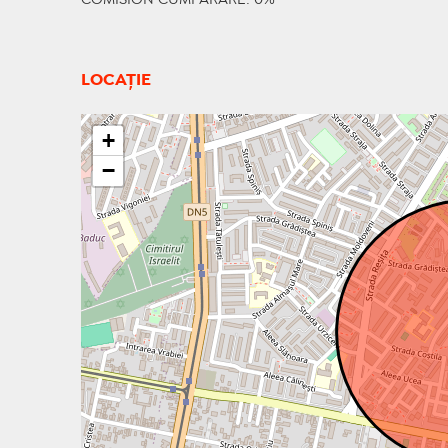
COMISION CUMPARARE: 0%
LOCAȚIE
+
−