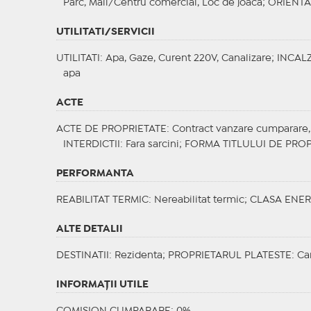
Parc, Mall/Centru comercial, Loc de joaca;
ORIENTA
UTILITATI/SERVICII
UTILITATI
: Apa, Gaze, Curent 220V, Canalizare;
INCALZ
apa
ACTE
ACTE DE PROPRIETATE
: Contract vanzare cumparare, 
INTERDICTII
: Fara sarcini;
FORMA TITLULUI DE PROP
PERFORMANTA
REABILITAT TERMIC
: Nereabilitat termic;
CLASA ENER
ALTE DETALII
DESTINATII
: Rezidenta;
PROPRIETARUL PLATESTE
: Ca
INFORMAŢII UTILE