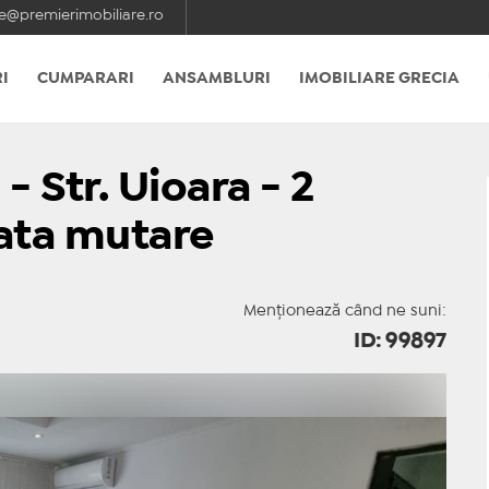
e@premierimobiliare.ro
I
CUMPARARI
ANSAMBLURI
IMOBILIARE GRECIA
- Str. Uioara - 2
ata mutare
Menționează când ne suni:
ID: 99897