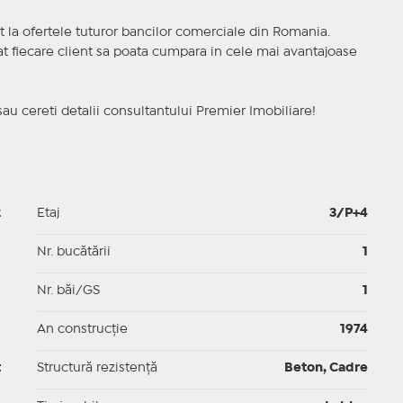
t la ofertele tuturor bancilor comerciale din Romania.
ncat fiecare client sa poata cumpara in cele mai avantajoase
sau cereti detalii consultantului Premier Imobiliare!
2
Etaj
3/P+4
p
Nr. bucătării
1
p
Nr. băi/GS
1
p
An construcție
1974
t
Structură rezistență
Beton, Cadre