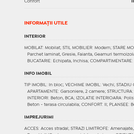
Confort
I
INFORMAŢII UTILE
INTERIOR
MOBILAT
: Mobilat;
STIL MOBILIER
: Modern;
STARE MO
Parchet laminat, Gresie, Faianta, Geamuri termoizo
BUCATARIE
: Echipata, Inchisa;
COMPARTIMENTARE
INFO IMOBIL
TIP IMOBIL
: In bloc;
VECHIME IMOBIL
: Vechi;
STADIU
APARTAMENTE
: Garsoniere, 2 camere;
STRUCTURA
INTERIORI
: Beton, BCA;
IZOLATIE INTERIOARA
: Poli
Beton - terasa circulabila;
CONFORT
: II;
PLANSEE
: 
IMPREJURIMI
ACCES
: Acces stradal;
STRAZI LIMITROFE
: Amenajate,