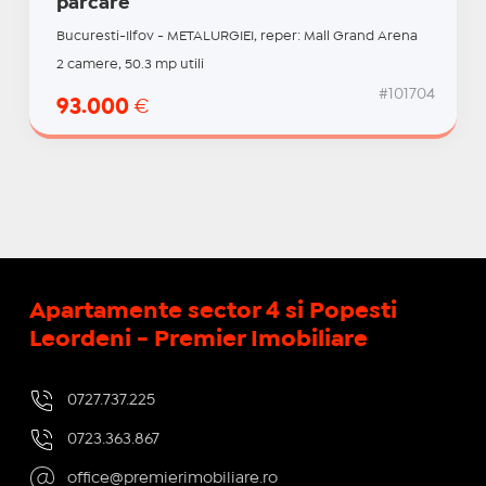
parcare
Bucuresti-Ilfov - METALURGIEI, reper: Mall Grand Arena
2 camere, 50.3 mp utili
#101704
93.000
€
Apartamente sector 4 si Popesti
Leordeni - Premier Imobiliare
0727.737.225
0723.363.867
office@premierimobiliare.ro