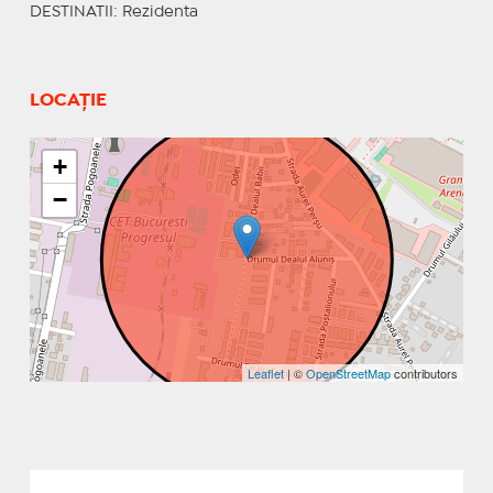
DESTINATII
: Rezidenta
LOCAȚIE
+
−
Leaflet
| ©
OpenStreetMap
contributors