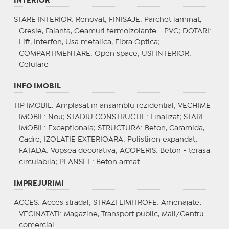
INTERIOR
STARE INTERIOR
: Renovat;
FINISAJE
: Parchet laminat,
Gresie, Faianta, Geamuri termoizolante - PVC;
DOTARI
:
Lift, Interfon, Usa metalica, Fibra Optica;
COMPARTIMENTARE
: Open space;
USI INTERIOR
:
Celulare
INFO IMOBIL
TIP IMOBIL
: Amplasat in ansamblu rezidential;
VECHIME
IMOBIL
: Nou;
STADIU CONSTRUCTIE
: Finalizat;
STARE
IMOBIL
: Exceptionala;
STRUCTURA
: Beton, Caramida,
Cadre;
IZOLATIE EXTERIOARA
: Polistiren expandat;
FATADA
: Vopsea decorativa;
ACOPERIS
: Beton - terasa
circulabila;
PLANSEE
: Beton armat
IMPREJURIMI
ACCES
: Acces stradal;
STRAZI LIMITROFE
: Amenajate;
VECINATATI
: Magazine, Transport public, Mall/Centru
comercial