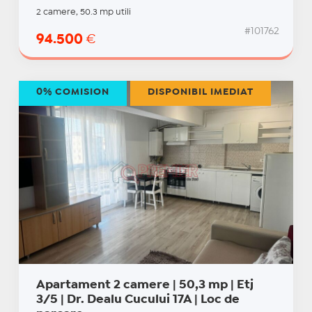
2 camere, 50.3 mp utili
#101762
94.500
€
0% COMISION
DISPONIBIL IMEDIAT
Apartament 2 camere | 50,3 mp | Etj
3/5 | Dr. Dealu Cucului 17A | Loc de