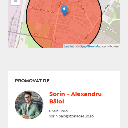
−
Leaflet
| ©
OpenStreetMap
contributors
PROMOVAT DE
Sorin - Alexandru
Băloi
0731510845
sorin.baloi@zonadesud.ro