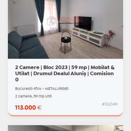
2 Camere | Bloc 2023 | 59 mp | Mobilat &
Utilat | Drumul Dealul Aluniș | Comision
0
Bucuresti-Ilfov - METALURGIEI
2 camere, 59 mp utili
#102149
113.000
€