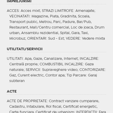
IMPREJURIMI
ACCES
: Acces mixt;
STRAZI LIMITROFE
: Amenajate;
VECINATATI
: Magazine, Piata, Gradinita, Scoala,
Transport public, Metrou, Parc, Padure, Bar/Pub,
Restaurant, Mall/Centru comercial, Loc de joaca, Drum
urban, Ansamblu rezidential, Spital, Gara, Taxi,
Microbuz;
ORIENTARI
: Sud - Est;
VEDERE
: Vedere mixta
UTILITATI/SERVICII
UTILITATI
: Apa, Gaze, Canalizare, Internet;
INCALZIRE
:
Centrală proprie;
COMBUSTIBIL INCALZIRE
: Gaze
naturale;
SERVICII
: Supraveghere video;
CONTORIZARE
:
Gaz, Curent electric, Contor apa;
Tip Parcare
: Garaj
subteran
ACTE
ACTE DE PROPRIETATE
: Contract vanzare cumparare,
Cadastru, Intabulare, Rol fiscal, Certificat energetic,
Carte funciara, Certificat de urbanism;
INTERDICTII
: Fara