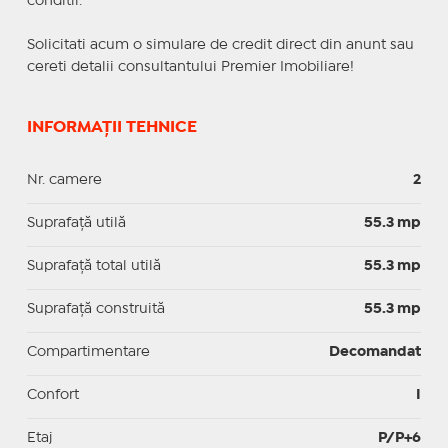
conditii.
Solicitati acum o simulare de credit direct din anunt sau
cereti detalii consultantului Premier Imobiliare!
INFORMAȚII TEHNICE
Nr. camere
2
Suprafaţă utilă
55.3 mp
Suprafaţă total utilă
55.3 mp
Suprafaţă construită
55.3 mp
Compartimentare
Decomandat
Confort
I
Etaj
P/P+6