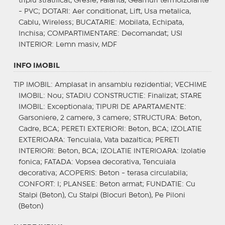
triplu stratificat, Gresie, Faianta, Geamuri termoizolante
- PVC;
DOTARI
: Aer conditionat, Lift, Usa metalica,
Cablu, Wireless;
BUCATARIE
: Mobilata, Echipata,
Inchisa;
COMPARTIMENTARE
: Decomandat;
USI
INTERIOR
: Lemn masiv, MDF
INFO IMOBIL
TIP IMOBIL
: Amplasat in ansamblu rezidential;
VECHIME
IMOBIL
: Nou;
STADIU CONSTRUCTIE
: Finalizat;
STARE
IMOBIL
: Exceptionala;
TIPURI DE APARTAMENTE
:
Garsoniere, 2 camere, 3 camere;
STRUCTURA
: Beton,
Cadre, BCA;
PERETI EXTERIORI
: Beton, BCA;
IZOLATIE
EXTERIOARA
: Tencuiala, Vata bazaltica;
PERETI
INTERIORI
: Beton, BCA;
IZOLATIE INTERIOARA
: Izolatie
fonica;
FATADA
: Vopsea decorativa, Tencuiala
decorativa;
ACOPERIS
: Beton - terasa circulabila;
CONFORT
: I;
PLANSEE
: Beton armat;
FUNDATIE
: Cu
Stalpi (Beton), Cu Stalpi (Blocuri Beton), Pe Piloni
(Beton)